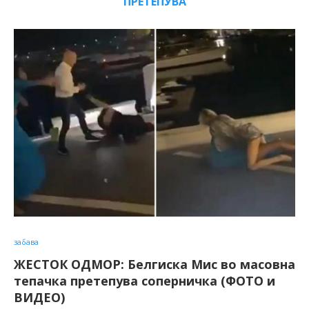
ПРЕТЕПУВА
забава
ЖЕСТОК ОДМОР: Белгиска Мис во масовна
тепачка претепува соперничка (ФОТО и
ВИДЕО)