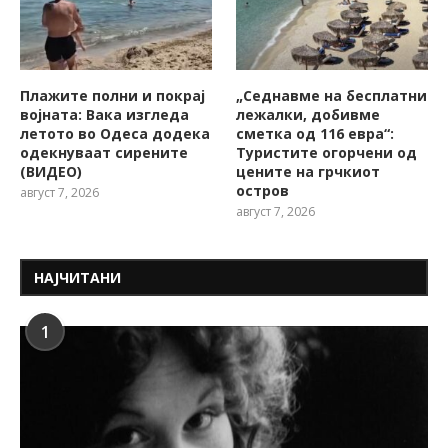
Плажите полни и покрај
„Седнавме на бесплатни
војната: Вака изгледа
лежалки, добивме
летото во Одеса додека
сметка од 116 евра“:
одекнуваат сирените
Туристите огорчени од
(ВИДЕО)
цените на грчкиот
остров
август 7, 2026
август 7, 2026
НАЈЧИТАНИ
1