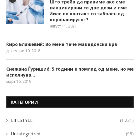
Што треба да правиме ако сме
вакцинирани со две дози и сме
биле во контакт со заболен од
коронавирусот?
август 11, 2021
Ќиро Блажевиќ: Во мене тече македонска крв
декември 10, 2018
Снежана Ѓуришиќ: 5 години е помлад од мене, но ме
исполнува…
март 16, 2019
КАТЕГОРИИ
LIFESTYLE
(1.221)
Uncategorized
(98)