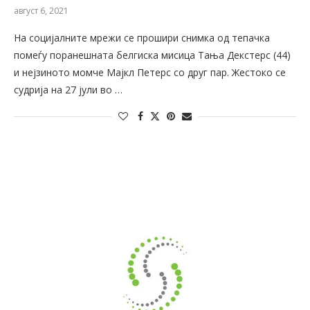
август 6, 2021
На социјалните мрежи се прошири снимка од тепачка
помеѓу поранешната белгиска мисица Тања Декстерс (44)
и нејзиното момче Мајкл Петерс со друг пар. Жестоко се
судрија на 27 јули во …