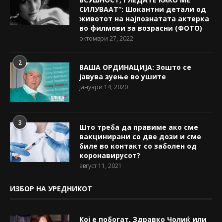
СИЛУВААТ“: Шокантни детали од
животот на најпознатата актерка
во филмови за возрасни (ФОТО)
октомври 27, 2022
2
ВАША ОРДИНАЦИЈА: Зошто се
јавува зуење во ушите
јануари 14, 2020
3
Што треба да правиме ако сме
вакцинирани со две дози и сме
биле во контакт со заболен од
коронавирусот?
август 11, 2021
ИЗБОР НА УРЕДНИКОТ
Кој е побогат, Здравко Чолиќ или