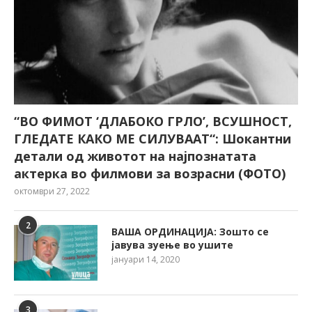
“ВО ФИМОТ ‘ДЛАБОКО ГРЛО’, ВСУШНОСТ,
ГЛЕДАТЕ КАКО МЕ СИЛУВААТ“: Шокантни
детали од животот на најпознатата
актерка во филмови за возрасни (ФОТО)
октомври 27, 2022
2
ВАША ОРДИНАЦИЈА: Зошто се
јавува зуење во ушите
јануари 14, 2020
3