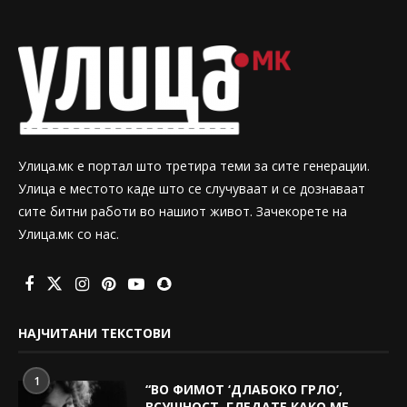
Улица.мк е портал што третира теми за сите генерации.
Улица е местото каде што се случуваат и се дознаваат
сите битни работи во нашиот живот. Зачекорете на
Улица.мк со нас.
НАЈЧИТАНИ ТЕКСТОВИ
1
“ВО ФИМОТ ‘ДЛАБОКО ГРЛО’,
ВСУШНОСТ, ГЛЕДАТЕ КАКО МЕ