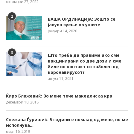
октомври 27, 2022
2
ВАША ОРДИНАЦИЈА: Зошто се
јавува зуење во ушите
јануари 14, 2020
3
Што треба да правиме ако сме
вакцинирани со две дози и сме
биле во контакт со заболен од
коронавирусот?
август 11, 2021
Ќиро Блажевиќ: Во мене тече македонска крв
декември 10, 2018
Снежана Ѓуришиќ: 5 години е помлад од мене, но ме
исполнува…
март 16, 2019