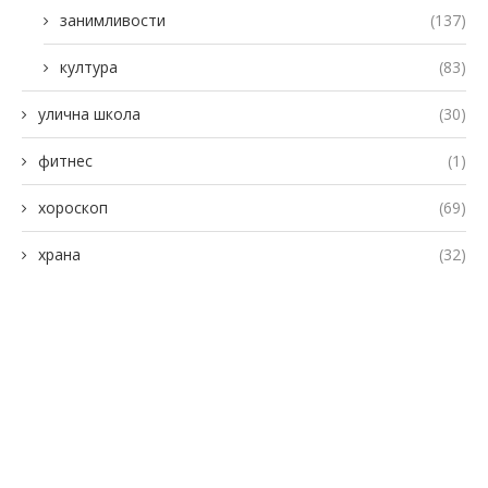
занимливости
(137)
култура
(83)
улична школа
(30)
фитнес
(1)
хороскоп
(69)
храна
(32)