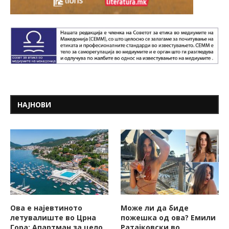
НАЈНОВИ
Ова е најевтиното
Може ли да биде
летувалиште во Црна
пожешкa од ова? Емили
Гора: Апартман за цело
Ратајковски во