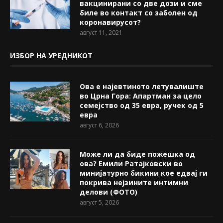
вакцинирани со две дози и сме
биле во контакт со заболен од
коронавирусот?
август 11, 2021
ИЗБОР НА УРЕДНИКОТ
Ова е најевтиното летувалиште
во Црна Гора: Апартман за цело
семејство од 35 евра, ручек од 5
евра
август 6, 2026
Може ли да биде пожешкa од
ова? Емили Ратајковски во
минијатурно бикини кое едвај ги
покрива нејзините интимни
делови (ФОТО)
август 5, 2026