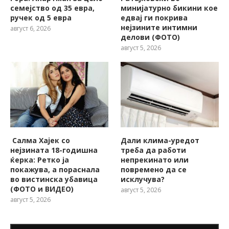
семејство од 35 евра,
минијатурно бикини кое
ручек од 5 евра
едвај ги покрива
нејзините интимни
август 6, 2026
делови (ФОТО)
август 5, 2026
Салма Хајек со
Дали клима-уредот
нејзината 18-годишна
треба да работи
ќерка: Ретко ја
непрекинато или
покажува, a пораснала
повремено да се
во вистинска убавица
исклучува?
(ФОТО и ВИДЕО)
август 5, 2026
август 5, 2026