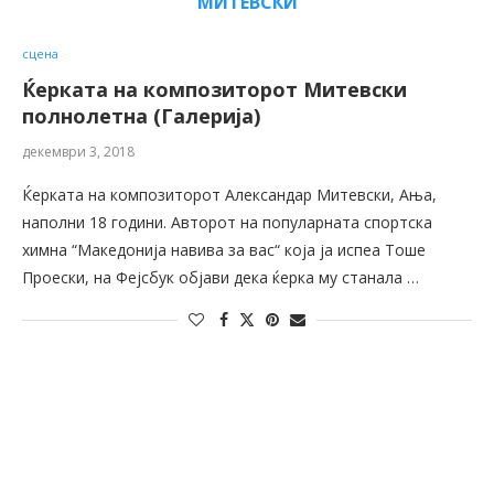
МИТЕВСКИ
сцена
Ќерката на композиторот Митевски
полнолетна (Галерија)
декември 3, 2018
Ќерката на композиторот Александар Митевски, Ања,
наполни 18 години. Авторот на популарната спортска
химна “Македонија навива за вас“ која ја испеа Тоше
Проески, на Фејсбук објави дека ќерка му станала …