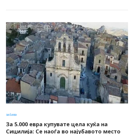
забава
За 5.000 евра купувате цела куќа на
Сицилија: Се наоѓа во најубавото место