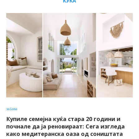
КУЌА
забава
Купиле семејна куќа стара 20 години и
почнале да ја реновираат: Сега изгледа
како медитеранска оаза од соништата