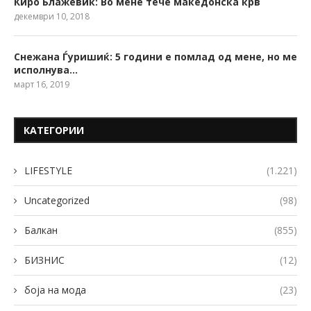
Ќиро Блажевиќ: Во мене тече македонска крв
декември 10, 2018
Снежана Ѓуришиќ: 5 години е помлад од мене, но ме
исполнува…
март 16, 2019
КАТЕГОРИИ
LIFESTYLE
(1.221)
Uncategorized
(98)
Балкан
(855)
БИЗНИС
(12)
боја на мода
(23)