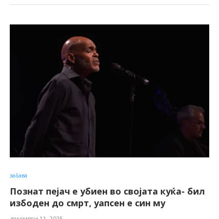
забава
Познат пејач е убиен во својата куќа- бил
избоден до смрт, уапсен е син му
декември 11, 2025