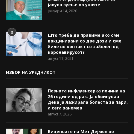
јавува зуење во ушите
јануари 14, 2020
3
Што треба да правиме ако сме
вакцинирани со две дози и сме
биле во контакт со заболен од
коронавирусот?
август 11, 2021
ИЗБОР НА УРЕДНИКОТ
Позната инфлуенсерка почина на
26 години од рак: Ја обвинуваа
дека ја лажирала болеста за пари,
а сега занемеа
август 7, 2026
Бицепсите на Мет Дејмон во