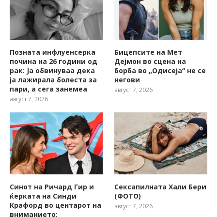
Позната инфлуенсерка
Бицепсите на Мет
почина на 26 години од
Дејмон во сцена на
рак: Ја обвинуваа дека
борба во „Одисеја“ не се
ја лажирала болеста за
негови
пари, а сега занемеа
август 7, 2026
август 7, 2026
Синот на Ричард Гир и
Сексапилната Хали Бери
ќерката на Синди
(ФОТО)
Крафорд во центарот на
август 7, 2026
вниманието: