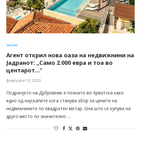
забава
Агент открил нова оаза на недвижнини на
Јадранот: „Само 2.000 евра и тоа во
центарот…“
февруари 10, 2026
Подрачјето на Дубровник е познато во Хрватска како
едно од најскапите кога станува збор за цените на
недвижнините по квадратен метар. Она што се купува на
друго место по значително …