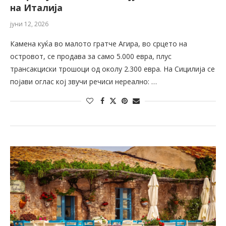
на Италија
јуни 12, 2026
Камена куќа во малото гратче Агира, во срцето на
островот, се продава за само 5.000 евра, плус
трансакциски трошоци од околу 2.300 евра. На Сицилија се
појави оглас кој звучи речиси нереално: …