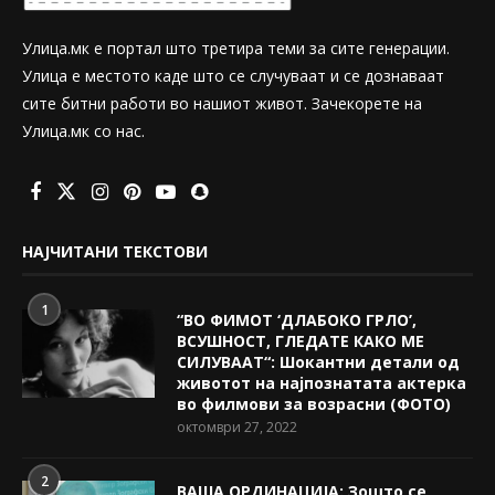
Улица.мк е портал што третира теми за сите генерации.
Улица е местото каде што се случуваат и се дознаваат
сите битни работи во нашиот живот. Зачекорете на
Улица.мк со нас.
НАЈЧИТАНИ ТЕКСТОВИ
1
“ВО ФИМОТ ‘ДЛАБОКО ГРЛО’,
ВСУШНОСТ, ГЛЕДАТЕ КАКО МЕ
СИЛУВААТ“: Шокантни детали од
животот на најпознатата актерка
во филмови за возрасни (ФОТО)
октомври 27, 2022
2
ВАША ОРДИНАЦИЈА: Зошто се