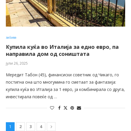
забава
Купила куќа во Италија за едно евро, па
направила дом од соништата
јули 26, 2025
Мередит Табон (45), финансиски советник од Чикаго, го
постигна она што многумина го сметаат за фантазија:
купила куќа во Италија за 1 евро, ја комбинирала со друга,
инвестирала повеќе од …
1
2
3
4