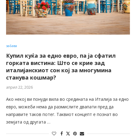
забава
Купил куќа за едно евро, па ја сфатил
горката вистина: Што се крие зад
италијанскиот сон кој за многумина
станува кошмар?
април 22, 2026
Ако некој ви понуди вила во средината на Италија за едно
евро, можеби нема да размислите двапати пред да
направите таков потег. Таквиот концепт е познат во
земјата од другата …