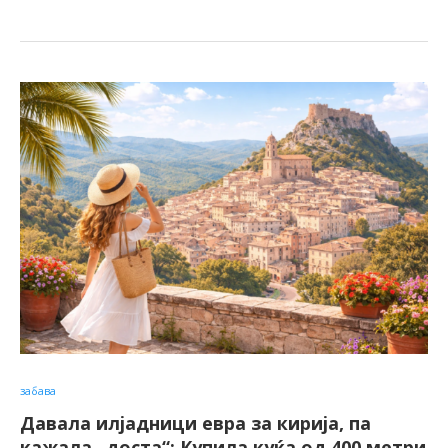
забава
Давала илјадници евра за кирија, па
кажала „доста“: Купила куќа од 400 метри