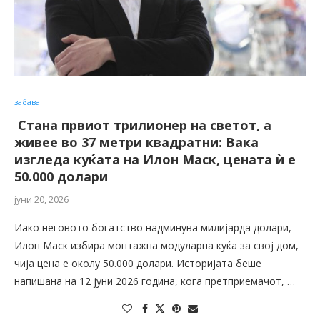
забава
Стана првиот трилионер на светот, а
живее во 37 метри квадратни: Вака
изгледа куќата на Илон Маск, цената ѝ е
50.000 долари
јуни 20, 2026
Иако неговото богатство надминува милијарда долари,
Илон Маск избира монтажна модуларна куќа за свој дом,
чија цена е околу 50.000 долари. Историјата беше
напишана на 12 јуни 2026 година, кога претприемачот, …