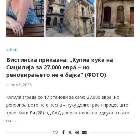
забава
Вистинска приказна: „Купив куќа на
Сицилија за 27.000 евра – но
реновирањето не е бајка“ (ФОТО)
април 8, 2026
Купила зграда со 17 станови за само 27.000 евра, но
реновирањето не е песна – туку долготраен процес што
трае. Кики Ли (28) од САД донела животна одлука откако
на …