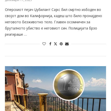
Оперскиот пејач Џубилант Сајкс бил смртно избоден во
својот дом во Калифорнија, кадеш што било пронајдено
неговото безживотно тело. Главен осомничен за
бруталното убиство е неговиот син. Полицијата брзо
реагираше …