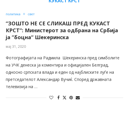
КУКАСТ КРСТ
политика
свет
“ЗОШТО НЕ СЕ СЛИКАШ ПРЕД КУКАСТ
КРСТ“: Министерот за одбрана на Србија
ја “боцна“ Шекеринска
мај 31, 2020
Фотографијата на Радмила Шекеринска пред симболите
на УЧК денеска ја коментира и официјален Белград,
односно српската влада и еден од најблиските луѓе на
претседателот Александар Вучиќ. Според државната
телевизија на …