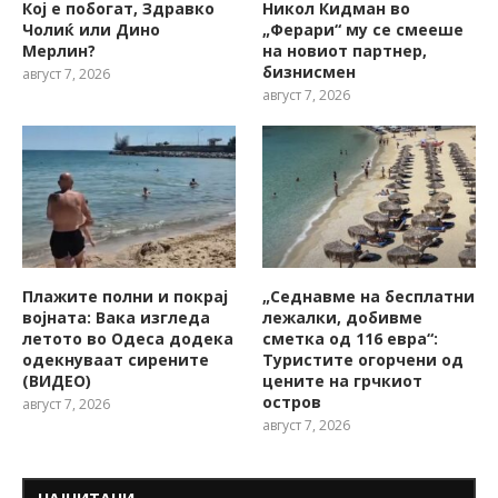
Кој е побогат, Здравко
Никол Кидман во
Чолиќ или Дино
„Ферари“ му се смееше
Мерлин?
на новиот партнер,
бизнисмен
август 7, 2026
август 7, 2026
Плажите полни и покрај
„Седнавме на бесплатни
војната: Вака изгледа
лежалки, добивме
летото во Одеса додека
сметка од 116 евра“:
одекнуваат сирените
Туристите огорчени од
(ВИДЕО)
цените на грчкиот
остров
август 7, 2026
август 7, 2026