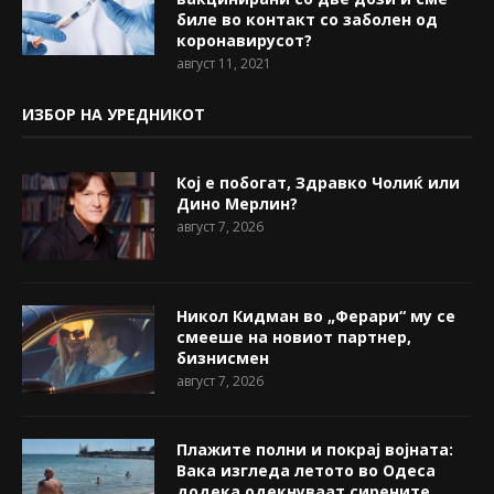
биле во контакт со заболен од
коронавирусот?
август 11, 2021
ИЗБОР НА УРЕДНИКОТ
Кој е побогат, Здравко Чолиќ или
Дино Мерлин?
август 7, 2026
Никол Кидман во „Ферари“ му се
смееше на новиот партнер,
бизнисмен
август 7, 2026
Плажите полни и покрај војната:
Вака изгледа летото во Одеса
додека одекнуваат сирените