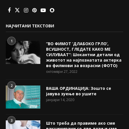
НАЈЧИТАНИ ТЕКСТОВИ
1
“ВО ФИМОТ ‘ДЛАБОКО ГРЛО’,
ВСУШНОСТ, ГЛЕДАТЕ КАКО МЕ
СИЛУВААТ“: Шокантни детали од
животот на најпознатата актерка
во филмови за возрасни (ФОТО)
октомври 27, 2022
2
ВАША ОРДИНАЦИЈА: Зошто се
јавува зуење во ушите
јануари 14, 2020
3
Што треба да правиме ако сме
вакцинирани со две дози и сме