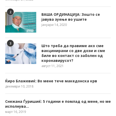
2
ВАША ОРДИНАЦИЈА: Зошто се
јавува зуење во ушите
јануари 14, 2020
3
Што треба да правиме ако сме
вакцинирани со две дози и сме
биле во контакт со заболен од
коронавирусот?
август 11, 2021
Ќиро Блажевиќ: Во мене тече македонска крв
декември 10, 2018
Снежана Ѓуришиќ: 5 години е помлад од мене, но ме
исполнува…
март 16, 2019