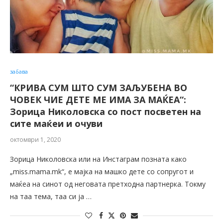
забава
“КРИВА СУМ ШТО СУМ ЗАЉУБЕНА ВО
ЧОВЕК ЧИЕ ДЕТЕ МЕ ИМА ЗА МАЌЕА“:
Зорица Николовска со пост посветен на
сите маќеи и очуви
октомври 1, 2020
Зорица Николовска или на Инстаграм позната како
„miss.mama.mk“, е мајка на машко дете со сопругот и
маќеа на синот од неговата претходна партнерка. Токму
на таа тема, таа си ја …