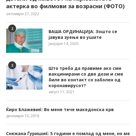
актерка во филмови за возрасни (ФОТО)
октомври 27, 2022
2
ВАША ОРДИНАЦИЈА: Зошто се
јавува зуење во ушите
јануари 14, 2020
3
Што треба да правиме ако сме
вакцинирани со две дози и сме
биле во контакт со заболен од
коронавирусот?
август 11, 2021
Ќиро Блажевиќ: Во мене тече македонска крв
декември 10, 2018
Снежана Ѓуришиќ: 5 години е помлад од мене, но ме