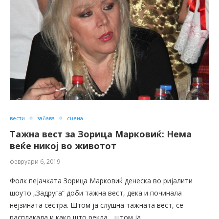
вести
забава
сцена
Тажна вест за Зорица Марковиќ: Нема
веќе никој во животот
февруари 6, 2019
Фолк пејачката Зорица Марковиќ денеска во ријалити
шоуто „Задруга“ доби тажна вест, дека и починала
нејзината сестра. Штом ја слушна тажната вест, се
расплакала и како што рекла, „штом ја …