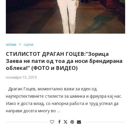
забава
сцена
СТИЛИСТОТ ДРАГАН ГОЦЕВ:”Зорица
Заева не пати од тоа да носи брендирана
облека!“ (ФОТО и ВИДЕО)
ноември 15, 2019
Драган Гоцев, моментално важи за еден од
најперспективните стилисти за шминка и фриузра кај нас.
Иако е доста млад, со напорна работа и труд успеал да
направи досега многу во …