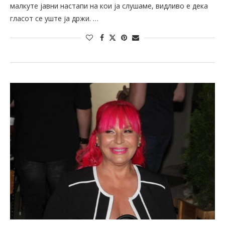
малкуте јавни настапи на кои ја слушаме, видливо е дека
гласот се уште ја држи. …