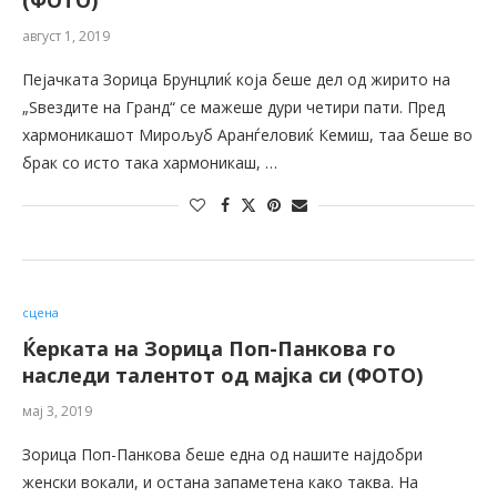
(ФОТО)
август 1, 2019
Пејачката Зорица Брунцлиќ која беше дел од жирито на
„Ѕвездите на Гранд“ се мажеше дури четири пати. Пред
хармоникашот Мирољуб Аранѓеловиќ Кемиш, таа беше во
брак со исто така хармоникаш, …
сцена
Ќерката на Зорица Поп-Панкова го
наследи талентот од мајка си (ФОТО)
мај 3, 2019
Зорица Поп-Панкова беше една од нашите најдобри
женски вокали, и остана запаметена како таква. На