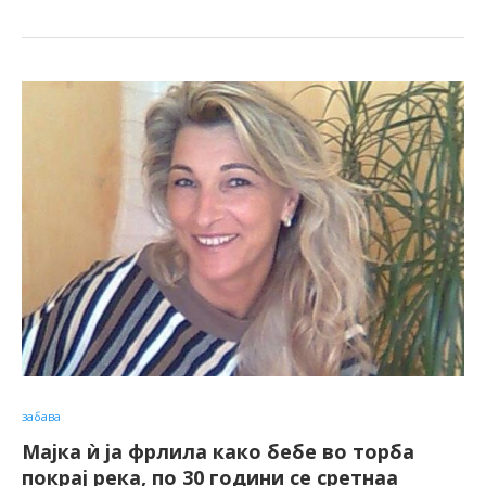
забава
Мајка ѝ ја фрлила како бебе во торба
покрај река, по 30 години се сретнаа