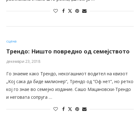
сцена
Трендо: Ништо повредно од семејството
декември 23, 2018
Го знаеме како Трендо, некогашниот водител на квизот
„Кој сака да биде милионер“, Трендо од “Оф нет“, но ретко
кој го знае во семејно издание. Сашо Мацановски-Трендо
и неговата сопруга …