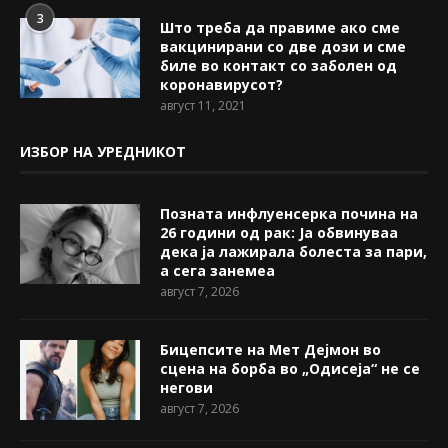
3
Што треба да правиме ако сме
вакцинирани со две дози и сме
биле во контакт со заболен од
коронавирусот?
август 11, 2021
ИЗБОР НА УРЕДНИКОТ
Позната инфлуенсерка почина на
26 години од рак: Ја обвинуваа
дека ја лажирала болеста за пари,
а сега занемеа
август 7, 2026
Бицепсите на Мет Дејмон во
сцена на борба во „Одисеја“ не се
негови
август 7, 2026