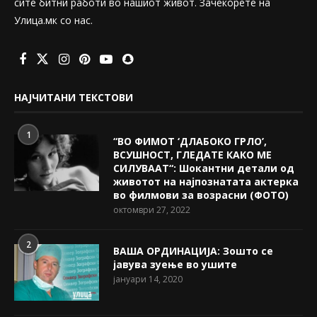
сите битни работи во нашиот живот. Зачекорете на
Улица.мк со нас.
НАЈЧИТАНИ ТЕКСТОВИ
1
“ВО ФИМОТ ‘ДЛАБОКО ГРЛО’,
ВСУШНОСТ, ГЛЕДАТЕ КАКО МЕ
СИЛУВААТ“: Шокантни детали од
животот на најпознатата актерка
во филмови за возрасни (ФОТО)
октомври 27, 2022
2
ВАША ОРДИНАЦИЈА: Зошто се
јавува зуење во ушите
јануари 14, 2020