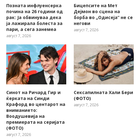
Позната инфлуенсерка
Бицепсите на Мет
почина на 26 години од
Дејмон во сцена на
рак: Ја обвинуваа дека
борба во „Одисеја“ не се
ја лажирала болеста за
негови
пари, а сега занемеа
август 7, 2026
август 7, 2026
Синот на Ричард Гир и
Сексапилната Хали Бери
ќерката на Синди
(ФОТО)
Крафорд во центарот на
август 7, 2026
вниманието:
Воодушевија на
премиерата на серијата
(ФОТО)
август 7, 2026