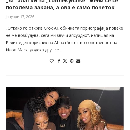
„AI“ алатки за „соблекување“ жени се сè
поголема закана, а ова е само почеток
јануари 17, 2026
„Откако го открив Grok AI, обичната порнографија повеќе
не ме возбудува, сега ми звучи апсурдно“, напишал на
Редит еден корисник на AI-чатботот во сопственост на
Илон Маск, додека друг се …