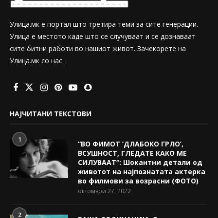
Улица.мк е портал што третира теми за сите генерации.
Улица е местото каде што се случуваат и се дознаваат
сите битни работи во нашиот живот. Зачекорете на
Улица.мк со нас.
НАЈЧИТАНИ ТЕКСТОВИ
1
“ВО ФИМОТ ‘ДЛАБОКО ГРЛО’,
ВСУШНОСТ, ГЛЕДАТЕ КАКО МЕ
СИЛУВААТ“: Шокантни детали од
животот на најпознатата актерка
во филмови за возрасни (ФОТО)
октомври 27, 2022
2