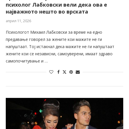
психолог Лабковски вели дека ова е
најважното нешто во врската
април 11, 2026
Психологот Михаил Лабковски за време на едно
предавање говорел за жените кои мажите не ги
напуштаат. Тој истакнал дека мажите не ги напуштаат
жените кои се независни, самоуверени, имаат здраво
самопочитување и …