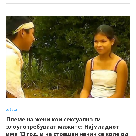
забава
Племе на жени кои сексуално ги
злоупотребуваат мажите: Најмладиот
има 13 год. и на страшен начин се крие од