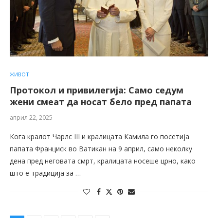
ЖИВОТ
Протокол и привилегија: Само седум
жени смеат да носат бело пред папата
април 22, 2025
Кога кралот Чарлс III и кралицата Камила го посетија
папата Франциск во Ватикан на 9 април, само неколку
дена пред неговата смрт, кралицата носеше црно, како
што е традиција за …