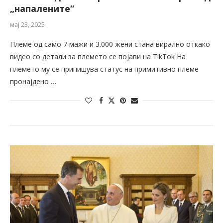
„напалените“
мај 23, 2025
Племе од само 7 мажи и 3.000 жени стана вирално откако
видео со детали за племето се појави на TikTok На
племето му се припишува статус на примитивно племе
пронајдено …