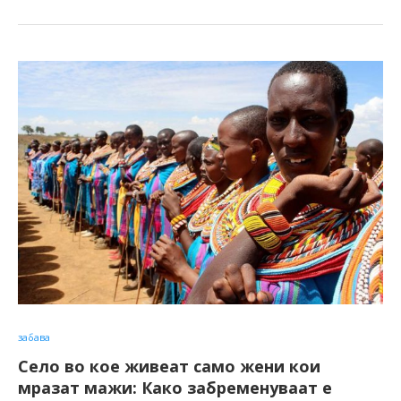
забава
Село во кое живеат само жени кои
мразат мажи: Како забременуваат е