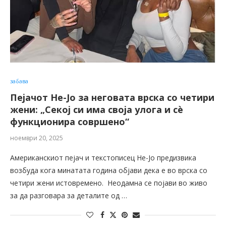
забава
Пејачот Не-Јо за неговата врска со четири
жени: „Секој си има своја улога и сè
функционира совршено“
ноември 20, 2025
Американскиот пејач и текстописец Не-Јо предизвика
возбуда кога минатата година објави дека е во врска со
четири жени истовремено. Неодамна се појави во живо
за да разговара за деталите од …