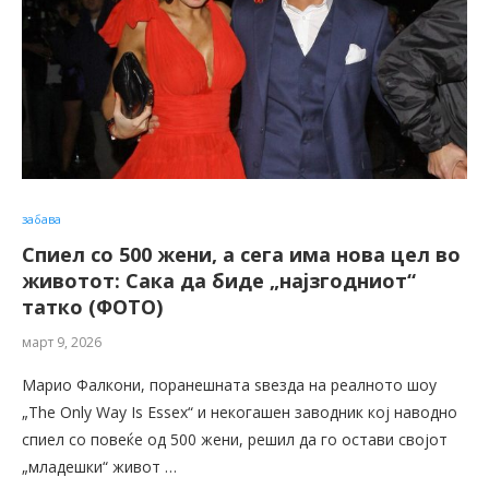
забава
Спиел со 500 жени, а сега има нова цел во
животот: Сака да биде „најзгодниот“
татко (ФОТО)
март 9, 2026
Марио Фалкони, поранешната ѕвезда на реалното шоу
„The Only Way Is Essex“ и некогашен заводник кој наводно
спиел со повеќе од 500 жени, решил да го остави својот
„младешки“ живот …