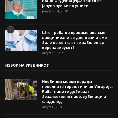
ВАША ОРДИНАЦИЈА: Зошто се
јавува зуење во ушите
јануари 14, 2020
3
Што треба да правиме ако сме
вакцинирани со две дози и сме
биле во контакт со заболен од
коронавирусот?
август 11, 2021
ИЗБОР НА УРЕДНИКОТ
Необични мерки поради
пеколните горештини во Унгарија:
Работниците добиваат
безалкохолно пиво, лубеници и
сладолед
август 6, 2026