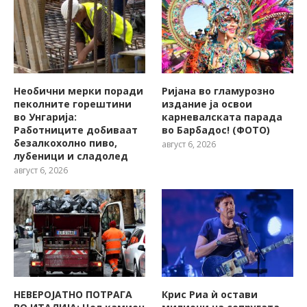
Необични мерки поради
Ријана во гламурозно
пеколните горештини
издание ја освои
во Унгарија:
карневалската парада
Работниците добиваат
во Барбадос! (ФОТО)
безалкохолно пиво,
август 6, 2026
лубеници и сладолед
август 6, 2026
НЕВЕРОЈАТНО ПОТРАГА
Крис Риа ѝ остави