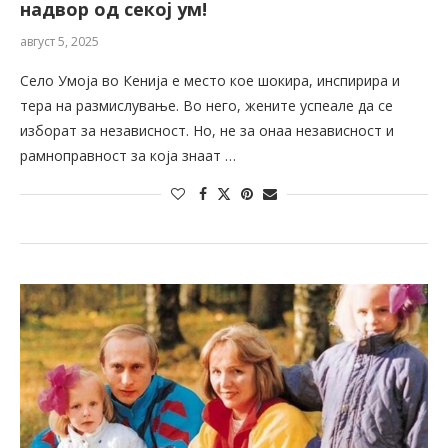
надвор од секој ум!
август 5, 2025
Село Умоја во Кенија е место кое шокира, инспирира и
тера на размислување. Во него, жените успеале да се
изборат за независност. Но, не за онаа независност и
рамноправност за која знаат …