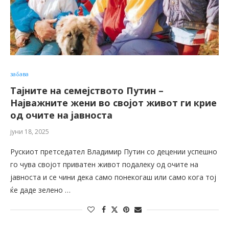
забава
Тајните на семејството Путин –
Најважните жени во својот живот ги крие
од очите на јавноста
јуни 18, 2025
Рускиот претседател Владимир Путин со децении успешно
го чува својот приватен живот подалеку од очите на
јавноста и се чини дека само понекогаш или само кога тој
ќе даде зелено …