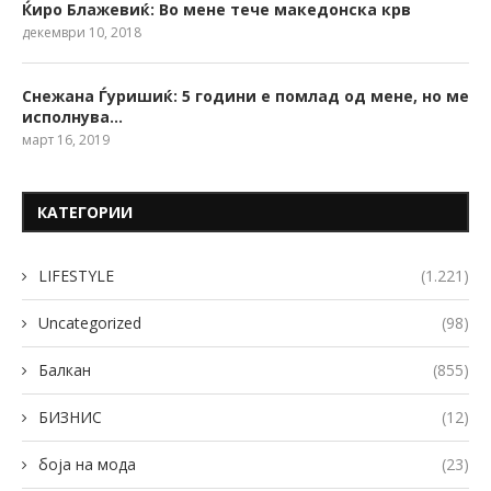
Ќиро Блажевиќ: Во мене тече македонска крв
декември 10, 2018
Снежана Ѓуришиќ: 5 години е помлад од мене, но ме
исполнува…
март 16, 2019
КАТЕГОРИИ
LIFESTYLE
(1.221)
Uncategorized
(98)
Балкан
(855)
БИЗНИС
(12)
боја на мода
(23)