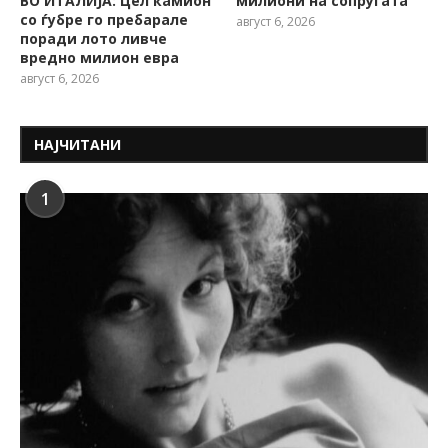
ВО ИТАЛИЈА: Цел камион
милиони на сопругата
со ѓубре го пребарале
август 6, 2026
поради лото ливче
вредно милион евра
август 6, 2026
НАЈЧИТАНИ
1