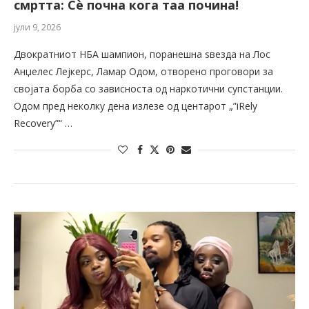
смртта: Сè почна кога таа почина!
јули 9, 2026
Двократниот НБА шампион, поранешна ѕвезда на Лос
Анџелес Лејкерс, Ламар Одом, отворено проговори за
својата борба со зависноста од наркотични супстанции.
Одом пред неколку дена излезе од центарот „”iRely
Recovery”“ …