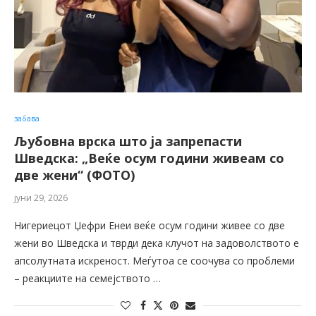
забава
Љубовна врска што ја запрепасти
Шведска: „Веќе осум години живеам со
две жени“ (ФОТО)
јуни 29, 2026
Нигериецот Џефри Енеи веќе осум години живее со две
жени во Шведска и тврди дека клучот на задоволството е
апсолутната искреност. Меѓутоа се соочува со проблеми
– реакциите на семејството …