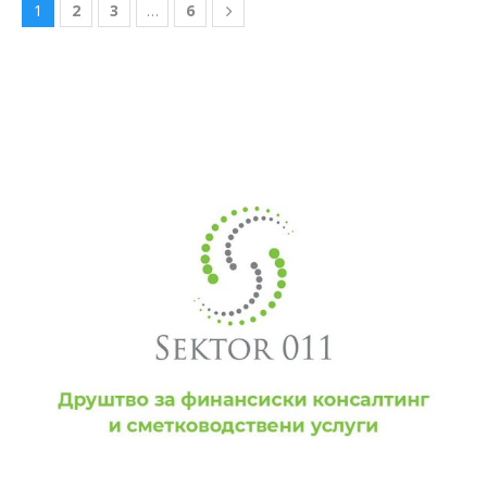
1
2
3
…
6