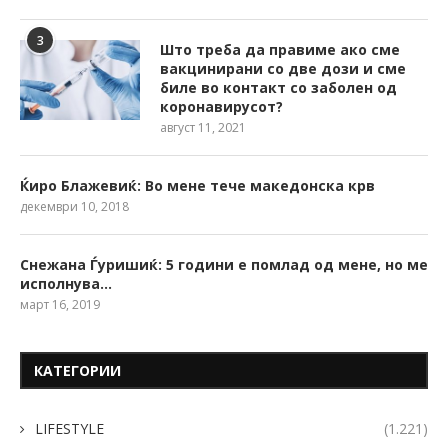
3
Што треба да правиме ако сме
вакцинирани со две дози и сме
биле во контакт со заболен од
коронавирусот?
август 11, 2021
Ќиро Блажевиќ: Во мене тече македонска крв
декември 10, 2018
Снежана Ѓуришиќ: 5 години е помлад од мене, но ме
исполнува…
март 16, 2019
КАТЕГОРИИ
LIFESTYLE
(1.221)