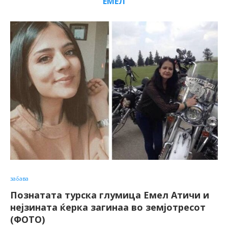
ЕМЕЛ
забава
Познатата турска глумица Емел Атичи и
нејзината ќерка загинаа во земјотресот
(ФОТО)