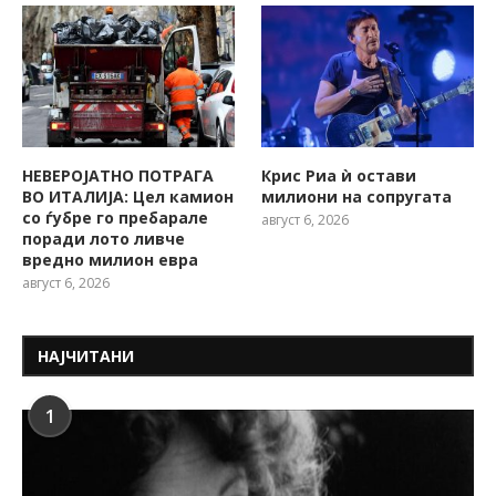
НЕВЕРОЈАТНО ПОТРАГА
Крис Риа ѝ остави
ВО ИТАЛИЈА: Цел камион
милиони на сопругата
со ѓубре го пребарале
август 6, 2026
поради лото ливче
вредно милион евра
август 6, 2026
НАЈЧИТАНИ
1