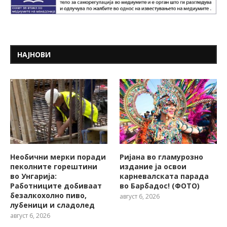
НАЈНОВИ
Необични мерки поради
Ријана во гламурозно
пеколните горештини
издание ја освои
во Унгарија:
карневалската парада
Работниците добиваат
во Барбадос! (ФОТО)
безалкохолно пиво,
август 6, 2026
лубеници и сладолед
август 6, 2026