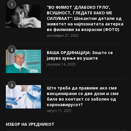
1
“ВО ФИМОТ ‘ДЛАБОКО ГРЛО’,
ВСУШНОСТ, ГЛЕДАТЕ КАКО МЕ
СИЛУВААТ“: Шокантни детали од
животот на најпознатата актерка
во филмови за возрасни (ФОТО)
октомври 27, 2022
2
ВАША ОРДИНАЦИЈА: Зошто се
јавува зуење во ушите
јануари 14, 2020
3
Што треба да правиме ако сме
вакцинирани со две дози и сме
биле во контакт со заболен од
коронавирусот?
август 11, 2021
ИЗБОР НА УРЕДНИКОТ