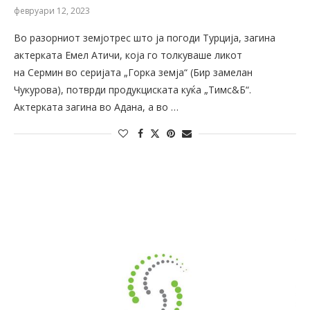
февруари 12, 2023
Во разорниот земјотрес што ја погоди Турција, загина
актерката Емел Атичи, која го толкуваше ликот
на Сермин во серијата „Горка земја“ (Бир замелан
Чукурова), потврди продукциската куќа „Тимс&Б“.
Актерката загина во Адана, а во …