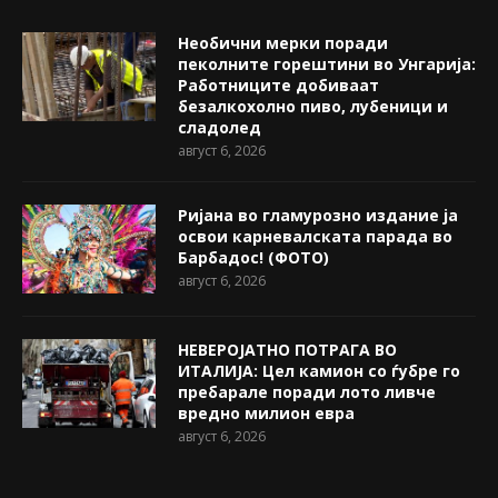
Необични мерки поради
пеколните горештини во Унгарија:
Работниците добиваат
безалкохолно пиво, лубеници и
сладолед
август 6, 2026
Ријана во гламурозно издание ја
освои карневалската парада во
Барбадос! (ФОТО)
август 6, 2026
НЕВЕРОЈАТНО ПОТРАГА ВО
ИТАЛИЈА: Цел камион со ѓубре го
пребарале поради лото ливче
вредно милион евра
август 6, 2026