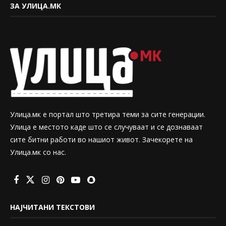
ЗА УЛИЦА.МК
Улица.мк е портал што третира теми за сите генерации.
Улица е местото каде што се случуваат и се дознаваат
сите битни работи во нашиот живот. Зачекорете на
Улица.мк со нас.
НАЈЧИТАНИ ТЕКСТОВИ