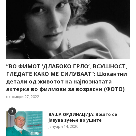
“ВО ФИМОТ ‘ДЛАБОКО ГРЛО’, ВСУШНОСТ,
ГЛЕДАТЕ КАКО МЕ СИЛУВААТ“: Шокантни
детали од животот на најпознатата
актерка во филмови за возрасни (ФОТО)
октомври 27, 2022
2
ВАША ОРДИНАЦИЈА: Зошто се
јавува зуење во ушите
јануари 14, 2020