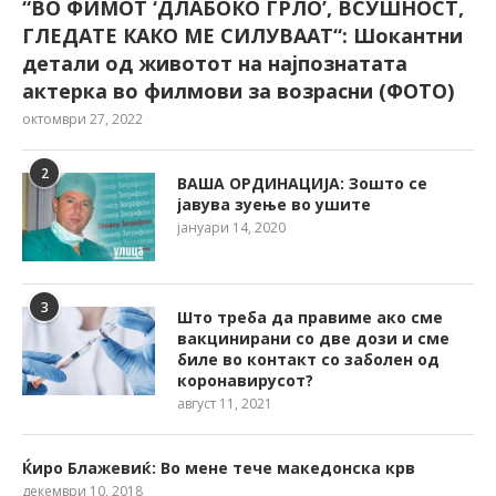
“ВО ФИМОТ ‘ДЛАБОКО ГРЛО’, ВСУШНОСТ,
ГЛЕДАТЕ КАКО МЕ СИЛУВААТ“: Шокантни
детали од животот на најпознатата
актерка во филмови за возрасни (ФОТО)
октомври 27, 2022
2
ВАША ОРДИНАЦИЈА: Зошто се
јавува зуење во ушите
јануари 14, 2020
3
Што треба да правиме ако сме
вакцинирани со две дози и сме
биле во контакт со заболен од
коронавирусот?
август 11, 2021
Ќиро Блажевиќ: Во мене тече македонска крв
декември 10, 2018