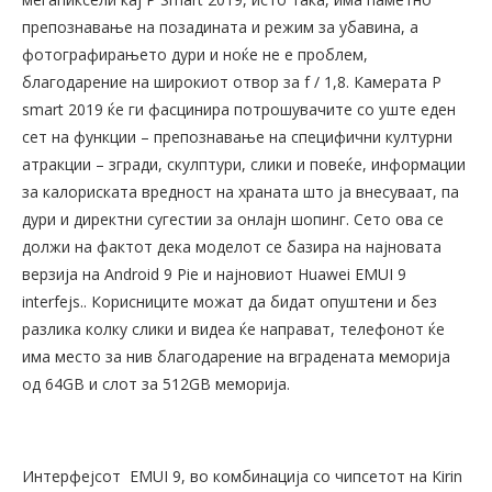
препознавање на позадината и режим за убавина, а
фотографирањето дури и ноќе не е проблем,
благодарение на широкиот отвор за f / 1,8. Камерата P
smart 2019 ќе ги фасцинира потрошувачите со уште еден
сет на функции – препознавање на специфични културни
атракции – згради, скулптури, слики и повеќе, информации
за калориската вредност на храната што ја внесуваат, па
дури и директни сугестии за онлајн шопинг. Сето ова се
должи на фактот дека моделот се базира на најновата
верзија на Аndroid 9 Pie и најновиот Huawei EMUI 9
interfejs.. Корисниците можат да бидат опуштени и без
разлика колку слики и видеа ќе направат, телефонот ќе
има место за нив благодарение на вградената меморија
од 64GB и слот за 512GB меморија.
Интерфејсот EMUI 9, во комбинација со чипсетот на Кirin