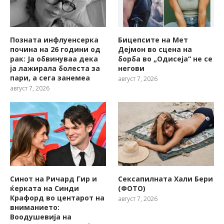
Позната инфлуенсерка
Бицепсите на Мет
почина на 26 години од
Дејмон во сцена на
рак: Ја обвинуваа дека
борба во „Одисеја“ не се
ја лажирала болеста за
негови
пари, а сега занемеа
август 7, 2026
август 7, 2026
Синот на Ричард Гир и
Сексапилната Хали Бери
ќерката на Синди
(ФОТО)
Крафорд во центарот на
август 7, 2026
вниманието:
Воодушевија на