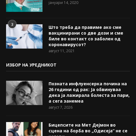
јануари 14, 2020
3
Што треба да правиме ако сме
вакцинирани со две дози и сме
биле во контакт со заболен од
коронавирусот?
август 11, 2021
ИЗБОР НА УРЕДНИКОТ
Позната инфлуенсерка почина на
26 години од рак: Ја обвинуваа
дека ја лажирала болеста за пари,
а сега занемеа
август 7, 2026
Бицепсите на Мет Дејмон во
сцена на борба во „Одисеја“ не се