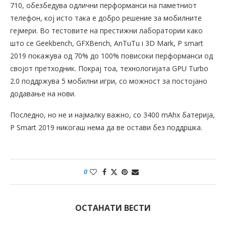
710, обезбедува одлични перформанси на паметниот
телефон, кој исто така е добро решение за мобилните
гејмери. Во тестовите на престижни лаборатории како
што се Geekbench, GFXBench, AnTuTu i 3D Mark, P smart
2019 покажува од 70% до 100% повисоки перформанси од
својот претходник. Покрај тоа, технологијата GPU Turbo
2.0 поддржува 5 мобилни игри, со можност за постојано
додавање на нови.
Последно, но не и најмалку важно, со 3400 mAhх батерија,
P Smart 2019 никогаш нема да ве остави без поддршка.
0
ОСТАНАТИ ВЕСТИ