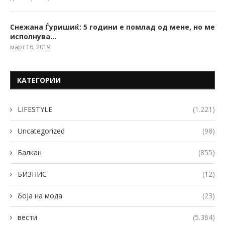
Снежана Ѓуришиќ: 5 години е помлад од мене, но ме
исполнува…
март 16, 2019
КАТЕГОРИИ
LIFESTYLE
(1.221)
Uncategorized
(98)
Балкан
(855)
БИЗНИС
(12)
боја на мода
(23)
вести
(5.364)