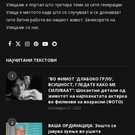
Улица.мк е портал што третира теми за сите генерации.
Улица е местото каде што се случуваат и се дознаваат
сите битни работи во нашиот живот. Зачекорете на
Улица.мк со нас.
НАЈЧИТАНИ ТЕКСТОВИ
1
“ВО ФИМОТ ‘ДЛАБОКО ГРЛО’,
ВСУШНОСТ, ГЛЕДАТЕ КАКО МЕ
СИЛУВААТ“: Шокантни детали од
животот на најпознатата актерка
во филмови за возрасни (ФОТО)
октомври 27, 2022
2
ВАША ОРДИНАЦИЈА: Зошто се
јавува зуење во ушите