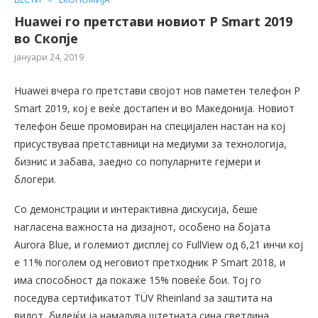
Huawei го претстави новиот P Smart 2019
во Скопје
јануари 24, 2019
Huawei вчера го претстави својот нов паметен телефон P
Smart 2019, кој е веќе достапен и во Македонија. Новиот
телефон беше промовиран на специјален настан на кој
присуствуваа претставници на медиуми за технологија,
бизнис и забава, заедно со популарните гејмери и
блогери.
Со демонстрации и интерактивна дискусија, беше
нагласена важноста на дизајнот, особено на бојата
Aurora Blue, и големиот дисплеј со FullView од 6,21 инчи кој
е 11% поголем од неговиот претходник P Smart 2018, и
има способност да покаже 15% повеќе бои. Тој го
поседува сертификатот TÜV Rheinland за заштита на
видот, бидејќи ја намалува штетната сина светлина.