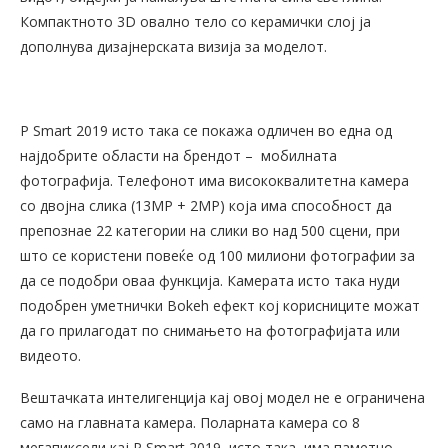
Компактното 3D овално тело со керамички слој ја
дополнува дизајнерската визија за моделот.
P Smart 2019 исто така се покажа одличен во една од
најдобрите области на брендот – мобилната
фотографија. Телефонот има висококвалитетна камера
со двојна слика (13МP + 2МP) која има способност да
препознае 22 категории на слики во над 500 сцени, при
што се користени повеќе од 100 милиони фотографии за
да се подобри оваа функција. Камерата исто така нуди
подобрен уметнички Bokeh ефект кој корисниците можат
да го прилагодат по снимањето на фотографијата или
видеото.
Вештачката интелигенција кај овој модел не е ограничена
само на главната камера. Поларната камера со 8
мегапиксели кај P Smart 2019, исто така, има паметно