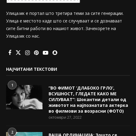
Улица.мк е портал што третира теми за сите генерации.
Улица е местото каде што се случуваат и се дознаваат
сите битни работи во нашиот живот. Зачекорете на
Улица.мк со нас.
НАЈЧИТАНИ ТЕКСТОВИ
1
“ВО ФИМОТ ‘ДЛАБОКО ГРЛО’,
ВСУШНОСТ, ГЛЕДАТЕ КАКО МЕ
СИЛУВААТ“: Шокантни детали од
животот на најпознатата актерка
во филмови за возрасни (ФОТО)
октомври 27, 2022
2
ВАША ОРДИНАЦИЈА: Зошто се