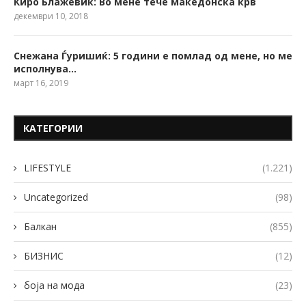
Ќиро Блажевиќ: Во мене тече македонска крв
декември 10, 2018
Снежана Ѓуришиќ: 5 години е помлад од мене, но ме
исполнува…
март 16, 2019
КАТЕГОРИИ
LIFESTYLE
(1.221)
Uncategorized
(98)
Балкан
(855)
БИЗНИС
(12)
боја на мода
(23)