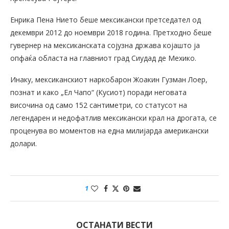
Енрика Пена Нието беше мексикански претседател од
декември 2012 до ноември 2018 година. Претходно беше
гувернер на мексиканската сојузна држава којашто ја
опфаќа областа на главниот град Сиудад де Мехико.
Инаку, мексиканскиот наркобарон Жоакин Гузман Лоер,
познат и како „Ел Чапо“ (Кусиот) поради неговата
височина од само 152 сантиметри, со статусот на
легендарен и недофатлив мексикански крал на дрогата, се
проценува во моментов на една милијарда американски
долари.
1
ОСТАНАТИ ВЕСТИ