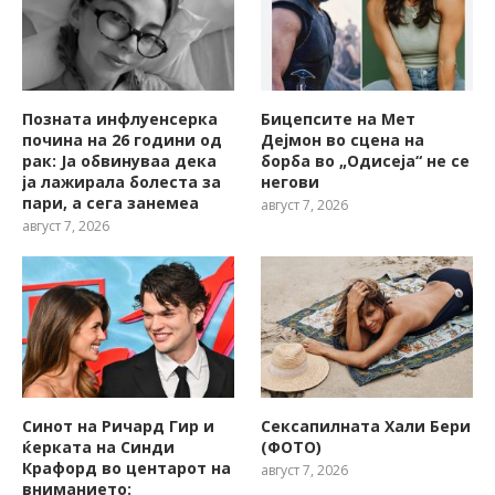
Позната инфлуенсерка
Бицепсите на Мет
почина на 26 години од
Дејмон во сцена на
рак: Ја обвинуваа дека
борба во „Одисеја“ не се
ја лажирала болеста за
негови
пари, а сега занемеа
август 7, 2026
август 7, 2026
Синот на Ричард Гир и
Сексапилната Хали Бери
ќерката на Синди
(ФОТО)
Крафорд во центарот на
август 7, 2026
вниманието: