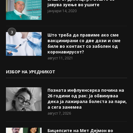
јавува зуење во ушите
јануари 14, 2020
3
Што треба да правиме ако сме
вакцинирани со две дози и сме
биле во контакт со заболен од
коронавирусот?
август 11, 2021
ИЗБОР НА УРЕДНИКОТ
Позната инфлуенсерка почина на
26 години од рак: Ја обвинуваа
дека ја лажирала болеста за пари,
а сега занемеа
август 7, 2026
Бицепсите на Мет Дејмон во