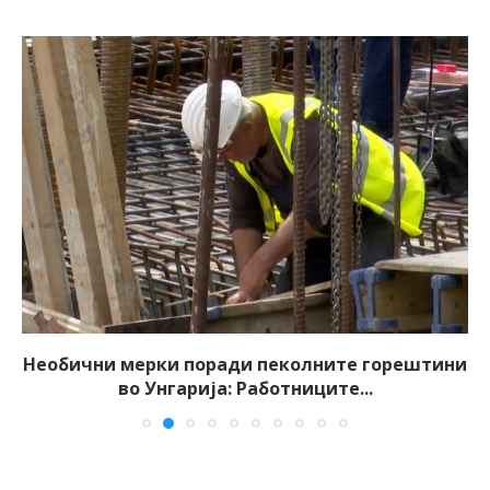
Необични мерки поради пеколните горештини
во Унгарија: Работниците...