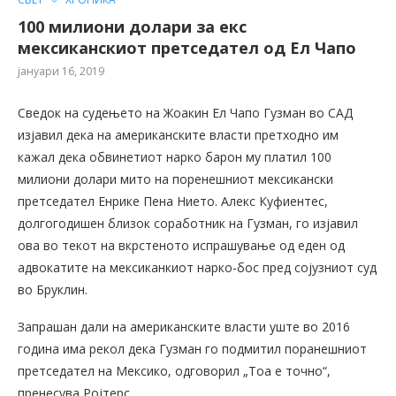
100 милиони долари за екс
мексиканскиот претседател од Ел Чапо
јануари 16, 2019
Сведок на судењето на Жоакин Ел Чапо Гузман во САД
изјавил дека на американските власти претходно им
кажал дека обвинетиот нарко барон му платил 100
милиони долари мито на поренешниот мексикански
претседател Енрике Пена Нието. Алекс Куфиентес,
долгогодишен близок соработник на Гузман, го изјавил
ова во текот на вкрстеното испрашување од еден од
адвокатите на мексиканкиот нарко-бос пред сојузниот суд
во Бруклин.
Запрашан дали на американските власти уште во 2016
година има рекол дека Гузман го подмитил поранешниот
претседател на Мексико, одговорил „Тоа е точно“,
пренесува Ројтерс.