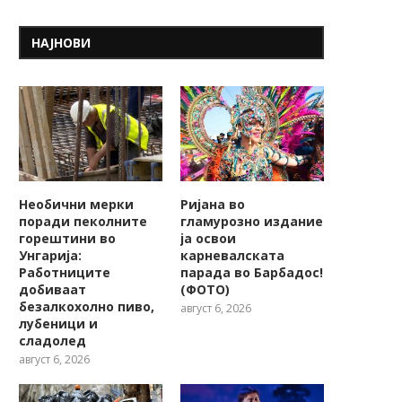
НАЈНОВИ
Необични мерки
Ријана во
поради пеколните
гламурозно издание
горештини во
ја освои
Унгарија:
карневалската
Работниците
парада во Барбадос!
добиваат
(ФОТО)
безалкохолно пиво,
август 6, 2026
лубеници и
сладолед
август 6, 2026