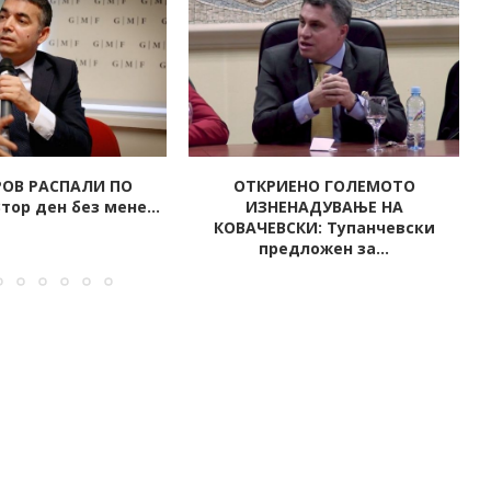
ЕНО ГОЛЕМОТО
Петар Атанасов ќе формира
НАДУВАЊЕ НА
нова партија
КИ: Тупанчевски
дложен за...