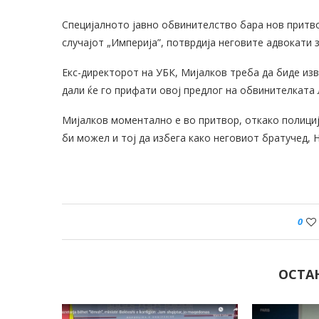
Специјалното јавно обвинителство бара нов притво
случајот „Империја”, потврдија неговите адвокати 
Екс-директорот на УБК, Мијалков треба да биде изв
дали ќе го прифати овој предлог на обвинителката
Мијалков моментално е во притвор, откако полициј
би можел и тој да избега како неговиот братучед, 
0
ОСТА