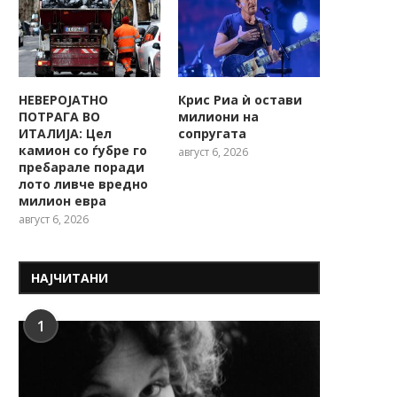
НЕВЕРОЈАТНО
Крис Риа ѝ остави
ПОТРАГА ВО
милиони на
ИТАЛИЈА: Цел
сопругата
камион со ѓубре го
август 6, 2026
пребарале поради
лото ливче вредно
милион евра
август 6, 2026
НАЈЧИТАНИ
1