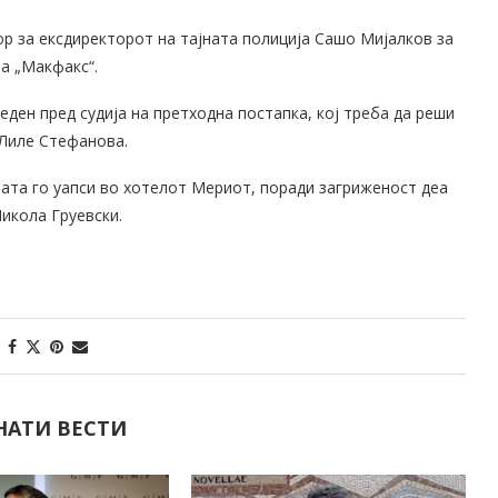
р за ексдиректорот на тајната полиција Сашо Мијалков за
за „Макфакс“.
еден пред судија на претходна постапка, кој треба да реши
 Лиле Стефанова.
ата го уапси во хотелот Мериот, поради загриженост деа
Никола Груевски.
НАТИ ВЕСТИ