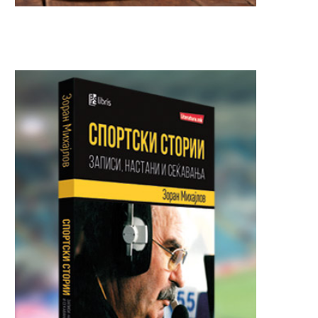
Коста Петров поднесе оставка
СО СЕМЕЈСТВОТО БИЛ
на функцијата директор на...
ПРИЈАТЕЛ: Реџепи се приј