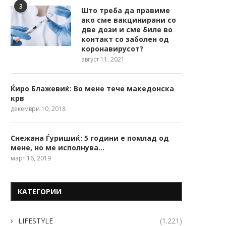
3
Што треба да правиме
ако сме вакцинирани со
две дози и сме биле во
контакт со заболен од
коронавирусот?
август 11, 2021
Ќиро Блажевиќ: Во мене тече македонска
крв
декември 10, 2018
Снежана Ѓуришиќ: 5 години е помлад од
мене, но ме исполнува…
март 16, 2019
КАТЕГОРИИ
LIFESTYLE
(1.221)