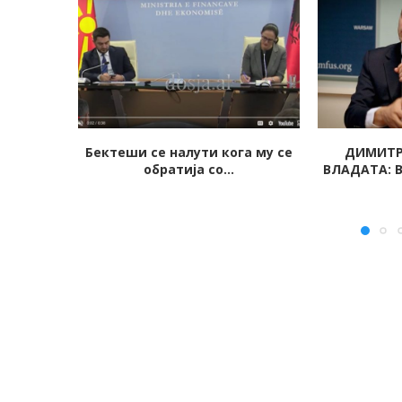
га му се
ДИМИТРОВ РАСПАЛИ ПО
ОТКРИ
ВЛАДАТА: Втор ден без мене...
ИЗНЕ
КОВАЧЕВС
пре