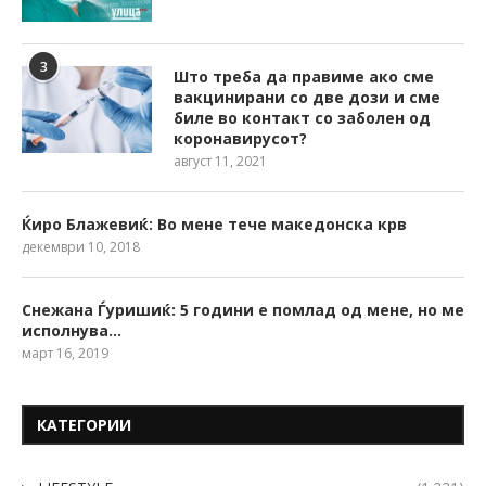
3
Што треба да правиме ако сме
вакцинирани со две дози и сме
биле во контакт со заболен од
коронавирусот?
август 11, 2021
Ќиро Блажевиќ: Во мене тече македонска крв
декември 10, 2018
Снежана Ѓуришиќ: 5 години е помлад од мене, но ме
исполнува…
март 16, 2019
КАТЕГОРИИ