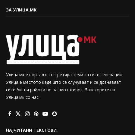
ЗА УЛИЦА.МК
Улица.мк е портал што третира теми за сите генерации.
Улица е местото каде што се случуваат и се дознаваат
сите битни работи во нашиот живот. Зачекорете на
Улица.мк со нас.
НАЈЧИТАНИ ТЕКСТОВИ