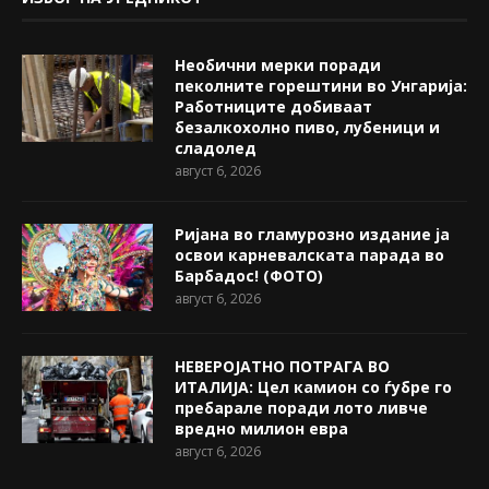
Необични мерки поради
пеколните горештини во Унгарија:
Работниците добиваат
безалкохолно пиво, лубеници и
сладолед
август 6, 2026
Ријана во гламурозно издание ја
освои карневалската парада во
Барбадос! (ФОТО)
август 6, 2026
НЕВЕРОЈАТНО ПОТРАГА ВО
ИТАЛИЈА: Цел камион со ѓубре го
пребарале поради лото ливче
вредно милион евра
август 6, 2026