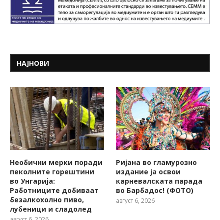
НАЈНОВИ
Необични мерки поради
Ријана во гламурозно
пеколните горештини
издание ја освои
во Унгарија:
карневалската парада
Работниците добиваат
во Барбадос! (ФОТО)
безалкохолно пиво,
август 6, 2026
лубеници и сладолед
август 6, 2026