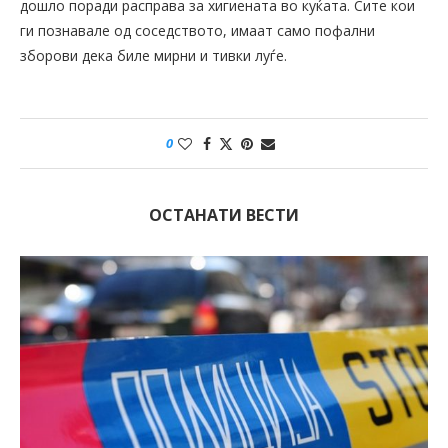
дошло поради расправа за хигиената во куќата. Сите кои
ги познавале од соседството, имаат само пофални
зборови дека биле мирни и тивки луѓе.
0
ОСТАНАТИ ВЕСТИ