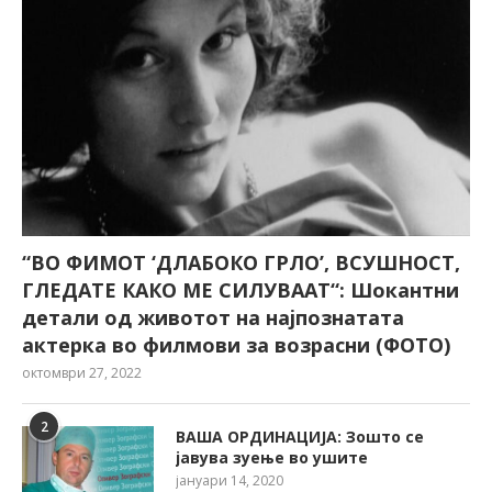
“ВО ФИМОТ ‘ДЛАБОКО ГРЛО’, ВСУШНОСТ,
ГЛЕДАТЕ КАКО МЕ СИЛУВААТ“: Шокантни
детали од животот на најпознатата
актерка во филмови за возрасни (ФОТО)
октомври 27, 2022
2
ВАША ОРДИНАЦИЈА: Зошто се
јавува зуење во ушите
јануари 14, 2020