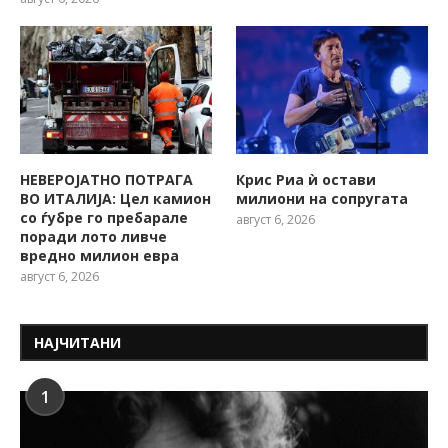
НЕВЕРОЈАТНО ПОТРАГА
Крис Риа ѝ остави
ВО ИТАЛИЈА: Цел камион
милиони на сопругата
со ѓубре го пребарале
август 6, 2026
поради лото ливче
вредно милион евра
август 6, 2026
НАЈЧИТАНИ
1