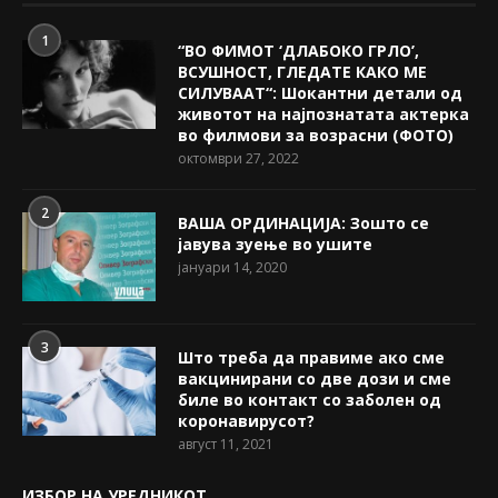
1
“ВО ФИМОТ ‘ДЛАБОКО ГРЛО’,
ВСУШНОСТ, ГЛЕДАТЕ КАКО МЕ
СИЛУВААТ“: Шокантни детали од
животот на најпознатата актерка
во филмови за возрасни (ФОТО)
октомври 27, 2022
2
ВАША ОРДИНАЦИЈА: Зошто се
јавува зуење во ушите
јануари 14, 2020
3
Што треба да правиме ако сме
вакцинирани со две дози и сме
биле во контакт со заболен од
коронавирусот?
август 11, 2021
ИЗБОР НА УРЕДНИКОТ