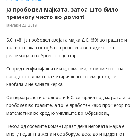
Ја прободел мајката, затоа што било
премногу чисто во домот!
јануари 22, 2019
Б.С. (48) ја прободел својата мајка Д.С. (69) во градите и
таа во тешка состојба е пренесена во одделот за
реанимација на Ургентен центар.
Според неофицијалните информации, во моментот на
нападот во домот на четиричленото семејство, се
наоѓала и нејзината ќерка.
Од неразјаснети околности Б.С. се фрлил над мајката и ја
прободел во градите, а тој е вработен како професор по
математика во средно училиште во Обреновац.
Некои од соседите коментираат дека неговата мајка е
многу педантна жена и се зборува дека до инцидентот