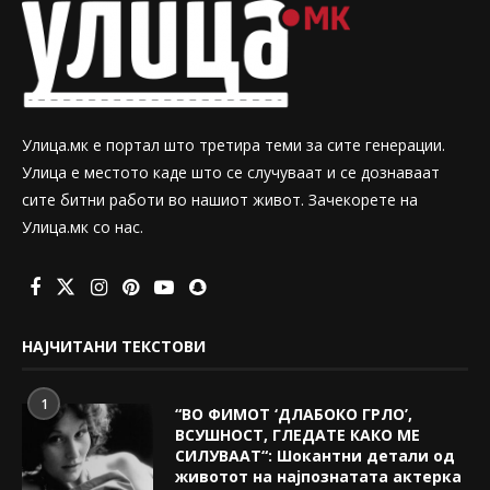
Улица.мк е портал што третира теми за сите генерации.
Улица е местото каде што се случуваат и се дознаваат
сите битни работи во нашиот живот. Зачекорете на
Улица.мк со нас.
НАЈЧИТАНИ ТЕКСТОВИ
1
“ВО ФИМОТ ‘ДЛАБОКО ГРЛО’,
ВСУШНОСТ, ГЛЕДАТЕ КАКО МЕ
СИЛУВААТ“: Шокантни детали од
животот на најпознатата актерка