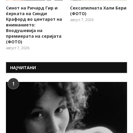
Синот на Ричард Гир и
Сексапилната Хали Бери
ќерката на Синди
(ФОТО)
Крафорд во центарот на
август 7, 2026
вниманието:
Воодушевија на
премиерата на серијата
(ФОТО)
август 7, 2026
НАЈЧИТАНИ
1