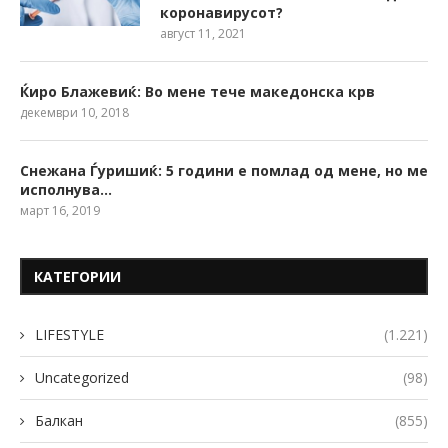
коронавирусот?
август 11, 2021
Ќиро Блажевиќ: Во мене тече македонска крв
декември 10, 2018
Снежана Ѓуришиќ: 5 години е помлад од мене, но ме
исполнува…
март 16, 2019
КАТЕГОРИИ
LIFESTYLE
(1.221)
Uncategorized
(98)
Балкан
(855)