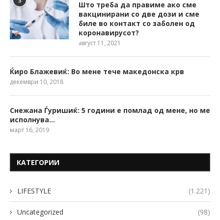
3
Што треба да правиме ако сме
вакцинирани со две дози и сме
биле во контакт со заболен од
коронавирусот?
август 11, 2021
Ќиро Блажевиќ: Во мене тече македонска крв
декември 10, 2018
Снежана Ѓуришиќ: 5 години е помлад од мене, но ме
исполнува…
март 16, 2019
КАТЕГОРИИ
LIFESTYLE
(1.221)
Uncategorized
(98)