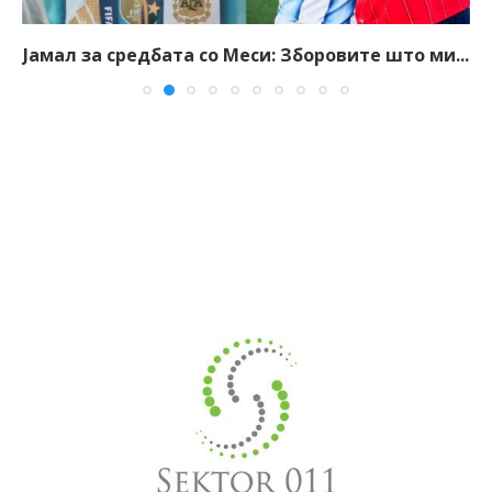
Јамал за средбата со Меси: Зборовите што ми...