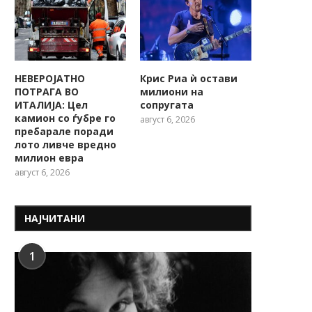
НЕВЕРОЈАТНО
Крис Риа ѝ остави
ПОТРАГА ВО
милиони на
ИТАЛИЈА: Цел
сопругата
камион со ѓубре го
август 6, 2026
пребарале поради
лото ливче вредно
милион евра
август 6, 2026
НАЈЧИТАНИ
1