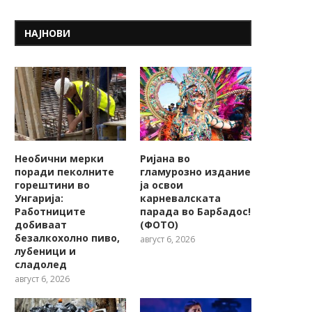
НАЈНОВИ
Необични мерки
Ријана во
поради пеколните
гламурозно издание
горештини во
ја освои
Унгарија:
карневалската
Работниците
парада во Барбадос!
добиваат
(ФОТО)
безалкохолно пиво,
август 6, 2026
лубеници и
сладолед
август 6, 2026