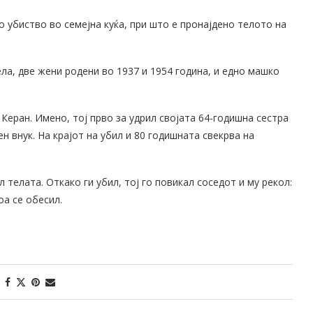
о убиство во семејна куќа, при што е пронајдено телото на
ла, две жени родени во 1937 и 1954 година, и едно машко
Керан. Имено, тој прво за удрил својата 64-годишна сестра
ен внук. На крајот на убил и 80 годишната свекрва на
телата. Откако ги убил, тој го повикал соседот и му рекол:
оа се обесил.