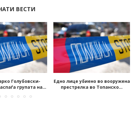
НАТИ ВЕСТИ
биено во вооружена
Запален автомобил на јавен
ка во Топанско...
обвинител од Скопје