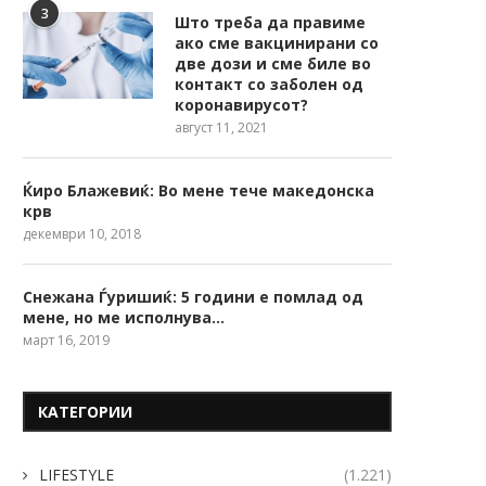
3
Што треба да правиме
ако сме вакцинирани со
две дози и сме биле во
контакт со заболен од
коронавирусот?
август 11, 2021
Ќиро Блажевиќ: Во мене тече македонска
крв
декември 10, 2018
Снежана Ѓуришиќ: 5 години е помлад од
мене, но ме исполнува…
март 16, 2019
КАТЕГОРИИ
LIFESTYLE
(1.221)