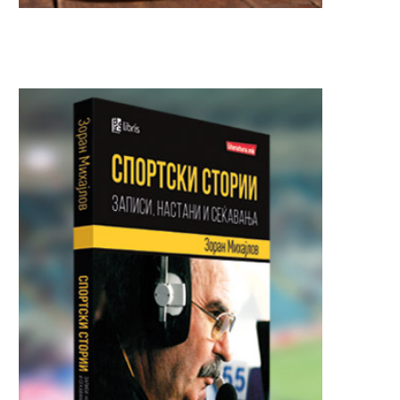
Загина 22-годишна девојка на
Вооружен грабеж во „Н
„Партизанска“ – возачот во...
во Градски парк,
разбојниците...