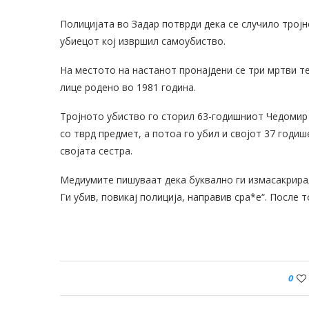
Полицијата во Задар потврди дека се случило тројн
убиецот кој извршил самоубиство.
На местото на настанот пронајдени се три мртви те
лице родено во 1981 година.
Тројното убиство го сторил 63-годишниот Чедомир 
со тврд предмет, а потоа го убил и својот 37 годиш
својата сестра.
Медиумите пишуваат дека буквално ги измасакрирал 
Ги убив, повикај полиција, направив сра*е“. После т
0