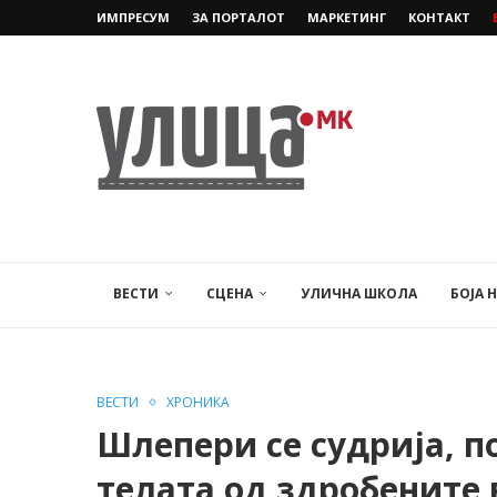
ИМПРЕСУМ
ЗА ПОРТАЛОТ
МАРКЕТИНГ
КОНТАКТ
ВЕСТИ
СЦЕНА
УЛИЧНА ШКОЛА
БОЈА 
ВЕСТИ
ХРОНИКА
Шлепери се судрија, 
телата од здробените