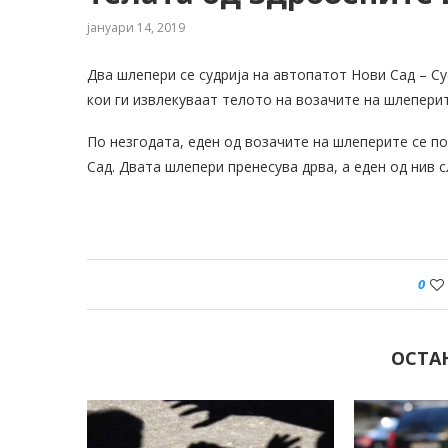
јануари 14, 2019
Два шлепери се судрија на автопатот Нови Сад – С
кои ги извлекуваат телото на возачите на шлеперит
По незгодата, еден од возачите на шлеперите се п
Сад. Двата шлепери пренесува дрва, а еден од нив с
0
ОСТА