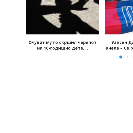
черепот
Уапсен Дарко Голубовски-
Едно лице у
,...
Кнеле – Се распаѓа групата на...
престрел