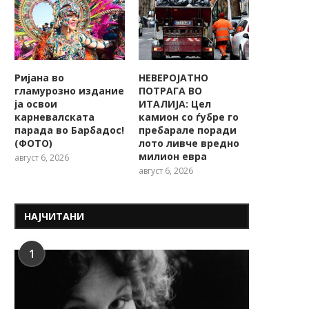
Ријана во
НЕВЕРОЈАТНО
гламурозно издание
ПОТРАГА ВО
ја освои
ИТАЛИЈА: Цел
карневалската
камион со ѓубре го
парада во Барбадос!
пребарале поради
(ФОТО)
лото ливче вредно
милион евра
август 6, 2026
август 6, 2026
НАЈЧИТАНИ
1