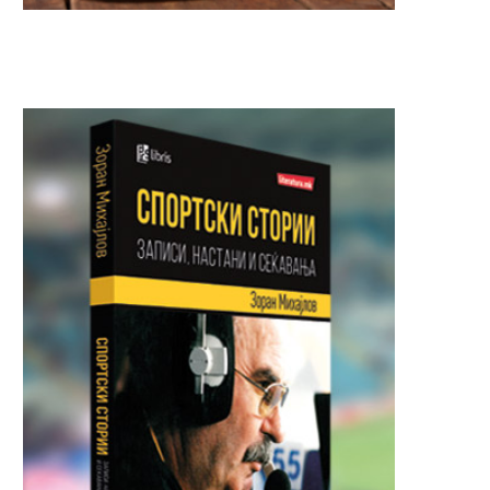
Загина 22-годишна девојка на
Вооружен грабеж во „Н
„Партизанска“ – возачот во...
во Градски парк,
разбојниците...