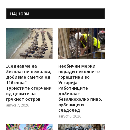
НАЈНОВИ
„Седнавме на
Необични мерки
бесплатни лежалки,
поради пеколните
добивме сметка од
горештини во
116 евра“:
Унгарија:
Туристите огорчени
Работниците
од цените на
добиваат
грчкиот остров
безалкохолно пиво,
лубеници и
август 7, 2026
сладолед
август 6, 2026