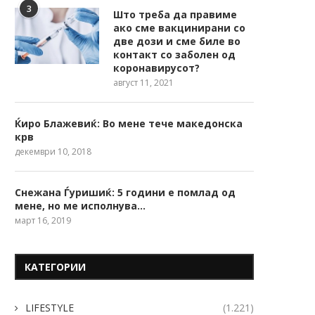
3
Што треба да правиме
ако сме вакцинирани со
две дози и сме биле во
контакт со заболен од
коронавирусот?
август 11, 2021
Ќиро Блажевиќ: Во мене тече македонска
крв
декември 10, 2018
Снежана Ѓуришиќ: 5 години е помлад од
мене, но ме исполнува…
март 16, 2019
КАТЕГОРИИ
LIFESTYLE
(1.221)