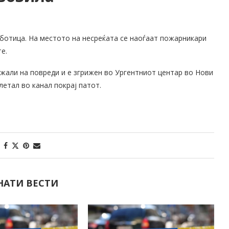
уботица. На местото на несреќата се наоѓаат пожарникари
е.
ожали на повреди и е згрижен во Ургентниот центар во Нови
летал во канал покрај патот.
НАТИ ВЕСТИ