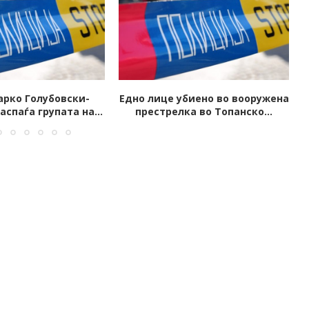
биено во вооружена
Запален автомобил на јавен
ка во Топанско...
обвинител од Скопје