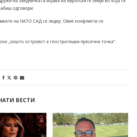
ужи на заедничката изјава на европските земји во која се
Бабиш одговори:
амките на НАТО САД се лидер. Овие конфликти се
асно „зошто островот е геостратешки пресечна точка“.
НАТИ ВЕСТИ