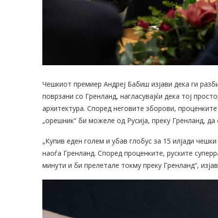
Чешкиот премиер Андреј Бабиш изјави дека ги разб
поврзани со Гренланд, нагласувајќи дека тој прост
архитектура. Според неговите зборови, проценките
„орешник“ би можеле од Русија, преку Гренланд, да 
„Купив еден голем и убав глобус за 15 илјади чешки
наоѓа Гренланд. Според проценките, руските суперра
минути и би прелетале токму преку Гренланд“, изја