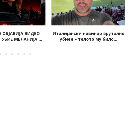
и новинар брутално
МАСОВНА ТЕПАЧКА ВО АВИОН НА
телото му било...
10.000 МЕТРИ: Пилотот...