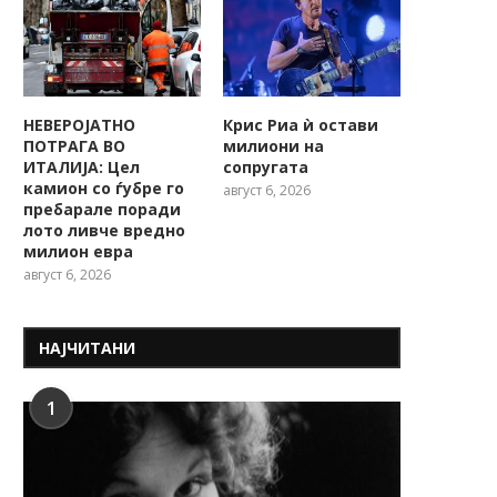
Трагедија во Шпанија: 13-
ДЕВОЈЧЕ ПОЧИНА ОТ
НЕВЕРОЈАТНО
Крис Риа ѝ остави
годишно момче почина за
КОСАТА Ѝ СЕ ЗАПЛЕТКА 
ПОТРАГА ВО
милиони на
време...
ИТАЛИЈА: Цел
сопругата
камион со ѓубре го
август 6, 2026
пребарале поради
лото ливче вредно
милион евра
август 6, 2026
НАЈЧИТАНИ
1