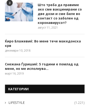
3
Што треба да правиме
ако сме вакцинирани со
две дози и сме биле во
контакт со заболен од
коронавирусот?
август 11, 2021
Ќиро Блажевиќ: Во мене тече македонска
крв
декември 10, 2018
Снежана Ѓуришиќ: 5 години е помлад од
мене, но ме исполнува…
март 16, 2019
КАТЕГОРИИ
LIFESTYLE
(1.221)