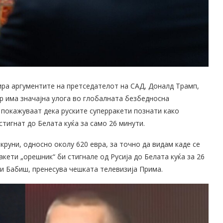
ира аргументите на претседателот на САД, Доналд Трамп,
ор има значајна улога во глобалната безбедносна
 покажуваат дека руските суперракети познати како
стигнат до Белата куќа за само 26 минути.
 круни, односно околу 620 евра, за точно да видам каде се
кети „орешник“ би стигнале од Русија до Белата куќа за 26
ви Бабиш, пренесува чешката телевизија Прима.