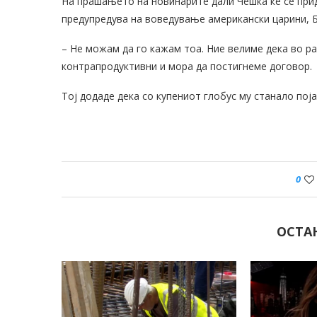
На прашањето на новинарите дали Чешка ќе се придр
предупредува на воведување американски царини, 
– Не можам да го кажам тоа. Ние велиме дека во р
контрапродуктивни и мора да постигнеме договор.
Тој додаде дека со купениот глобус му станало пој
0
ОСТА