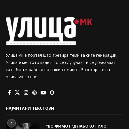
Улица.мк е портал што третира теми за сите генерации.
Улица е местото каде што се случуваат и се дознаваат
сите битни работи во нашиот живот. Зачекорете на
Улица.мк со нас.
НАЈЧИТАНИ ТЕКСТОВИ
1
“ВО ФИМОТ ‘ДЛАБОКО ГРЛО’,