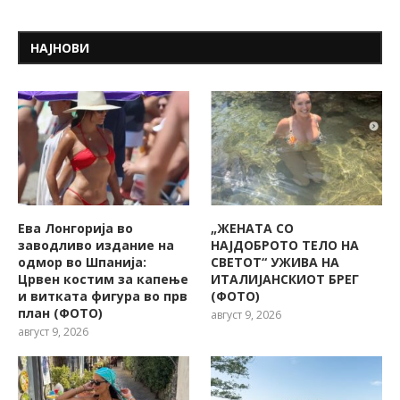
НАЈНОВИ
Ева Лонгорија во
„ЖЕНАТА СО
заводливо издание на
НАЈДОБРОТО ТЕЛО НА
одмор во Шпанија:
СВЕТОТ“ УЖИВА НА
Црвен костим за капење
ИТАЛИЈАНСКИОТ БРЕГ
и витката фигура во прв
(ФОТО)
план (ФОТО)
август 9, 2026
август 9, 2026