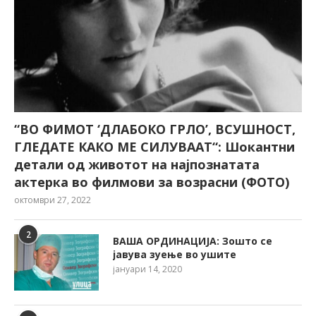
“ВО ФИМОТ ‘ДЛАБОКО ГРЛО’, ВСУШНОСТ,
ГЛЕДАТЕ КАКО МЕ СИЛУВААТ“: Шокантни
детали од животот на најпознатата
актерка во филмови за возрасни (ФОТО)
октомври 27, 2022
2
ВАША ОРДИНАЦИЈА: Зошто се
јавува зуење во ушите
јануари 14, 2020