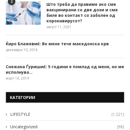
3
Што треба да правиме ако сме
вакцинирани со две дози и сме
биле во контакт со заболен од
коронавирусот?
август 11, 2021
Ќиро Блажевиќ: Во мене тече македонска крв
декември 10, 2018
Снежана Ѓуришиќ: 5 години е помлад од мене, но ме
исполнува…
март 16, 2019
КАТЕГОРИИ
LIFESTYLE
(1.221)
Uncategorized
(98)