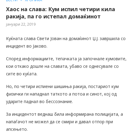
Хаос на слава: Кум испил четири кила
ракија, па го истепал домаќинот
јануари 22, 2019
Куќната слава Свети Јован на домаќинот Џ.Ј. завршила со
инцидент во Јаково.
Според информациите, тепачката ја започнале кумовите,
кои откако дошле на славата, убаво се однесувале со
сите во куќата.
Но, по четири испиени шишиња ракија, постариот кум
физички ги нападнал таткото а потоа и синот, кој од
ударите паднал во бессознание.
За инцидентот веднаш била информирана полицијата, а
напаѓачот не можел да се смири и давал отпор при
апсењето.