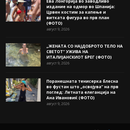
Ева Лонгорија во заводливо
издание на одмор во Шпанија:
Црвен костим за капење и
витката фигура во прв план
(ФОТО)
август 9, 2026
„ЖЕНАТА СО НАЈДОБРОТО ТЕЛО НА
СВЕТОТ“ УЖИВА НА
ИТАЛИЈАНСКИОТ БРЕГ (ФОТО)
август 9, 2026
Поранешната тенисерка блесна
во фустан што „освојува“ на прв
поглед: Летната елеганција на
Ана Ивановиќ (ФОТО)
август 9, 2026