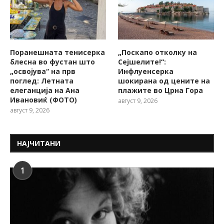
Поранешната тенисерка
„Поскапо отколку на
блесна во фустан што
Сејшелите!“:
„освојува“ на прв
Инфлуенсерка
поглед: Летната
шокирана од цените на
елеганција на Ана
плажите во Црна Гора
Ивановиќ (ФОТО)
август 9, 2026
август 9, 2026
НАЈЧИТАНИ
1