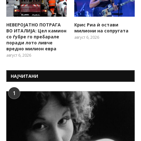
НЕВЕРОЈАТНО ПОТРАГА
Крис Риа ѝ остави
ВО ИТАЛИЈА: Цел камион
милиони на сопругата
со ѓубре го пребарале
август 6, 2026
поради лото ливче
вредно милион евра
август 6, 2026
НАЈЧИТАНИ
1