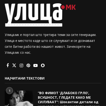
Улица.мк е портал што третира теми за сите генерации.
Улица е местото каде што се случуваат и се дознаваат
сите битни работи во нашиот живот. Зачекорете на
Улица.мк со нас.
НАЈЧИТАНИ ТЕКСТОВИ
1
“ВО ФИМОТ ‘ДЛАБОКО ГРЛО’,
ВСУШНОСТ, ГЛЕДАТЕ КАКО МЕ
СИЛУВААТ“: Шокантни детали од