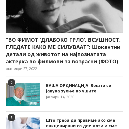
“ВО ФИМОТ ‘ДЛАБОКО ГРЛО’, ВСУШНОСТ,
ГЛЕДАТЕ КАКО МЕ СИЛУВААТ“: Шокантни
детали од животот на најпознатата
актерка во филмови за возрасни (ФОТО)
октомври 27, 2022
2
ВАША ОРДИНАЦИЈА: Зошто се
јавува зуење во ушите
јануари 14, 2020
3
Што треба да правиме ако сме
вакцинирани со две дози и сме