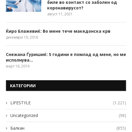
биле во контакт со заболен од
коронавирусот?
август 11, 2021
Ќиро Блажевиќ: Во мене тече македонска крв
декември 10, 2018
Снежана Ѓуришиќ: 5 години е помлад од мене, но ме
исполнува…
март 16, 2019
КАТЕГОРИИ
LIFESTYLE
(1.221)
Uncategorized
(98)
Балкан
(855)