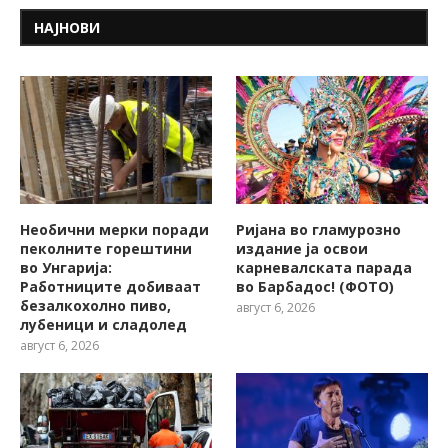
НАЈНОВИ
Необични мерки поради
Ријана во гламурозно
пеколните горештини
издание ја освои
во Унгарија:
карневалската парада
Работниците добиваат
во Барбадос! (ФОТО)
безалкохолно пиво,
август 6, 2026
лубеници и сладолед
август 6, 2026