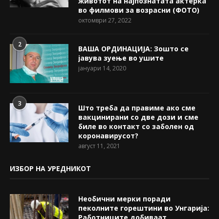
животот на најпознатата актерка
во филмови за возрасни (ФОТО)
октомври 27, 2022
2
ВАША ОРДИНАЦИЈА: Зошто се
јавува зуење во ушите
јануари 14, 2020
3
Што треба да правиме ако сме
вакцинирани со две дози и сме
биле во контакт со заболен од
коронавирусот?
август 11, 2021
ИЗБОР НА УРЕДНИКОТ
Необични мерки поради
пеколните горештини во Унгарија:
Работниците добиваат