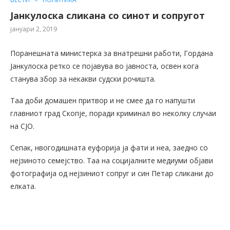
Јанкулоска сликана со синот и сопругот
јануари 2, 2019
Поранешната министерка за внатрешни работи, Гордана
Јанкулоска ретко се појавува во јавноста, освен кога
станува збор за некакви судски рочишта.
Таа доби домашен притвор и не смее да го напушти
главниот град Скопје, поради криминал во неколку случаи
на СЈО.
Сепак, нвогодишната еуфорија ја фати и неа, заедно со
нејзиното семејство. Таа на социјалните медиуми објави
фотографија од нејзиниот сопруг и син Петар сликани до
елката.