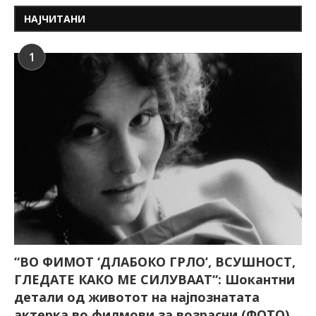
НАЈЧИТАНИ
1
“ВО ФИМОТ ‘ДЛАБОКО ГРЛО’, ВСУШНОСТ,
ГЛЕДАТЕ КАКО МЕ СИЛУВААТ“: Шокантни
детали од животот на најпознатата
актерка во филмови за возрасни (ФОТО)