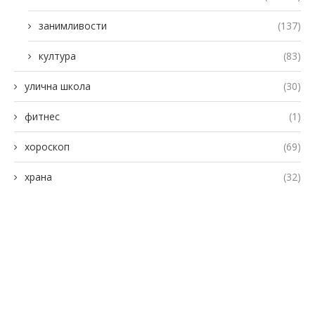
занимливости
(137)
култура
(83)
улична школа
(30)
фитнес
(1)
хороскоп
(69)
храна
(32)