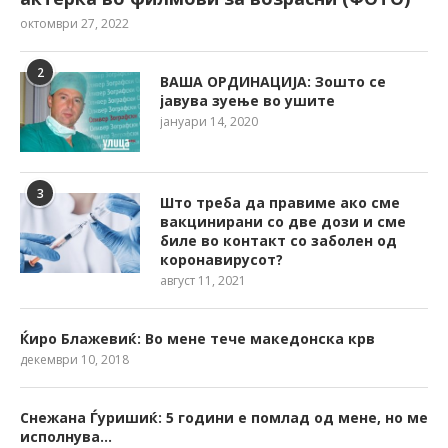
октомври 27, 2022
2
ВАША ОРДИНАЦИЈА: Зошто се
јавува зуење во ушите
јануари 14, 2020
3
Што треба да правиме ако сме
вакцинирани со две дози и сме
биле во контакт со заболен од
коронавирусот?
август 11, 2021
Ќиро Блажевиќ: Во мене тече македонска крв
декември 10, 2018
Снежана Ѓуришиќ: 5 години е помлад од мене, но ме
исполнува…