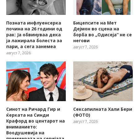
Позната инфлуенсерка
Бицепсите на Мет
почина на 26 години од
Дејмон во сцена на
рак: Ја обвинуваа дека
борба во „Одисеја“ не се
ја лажирала болеста за
негови
пари, а сега занемеа
август 7, 2026
август 7, 2026
Синот на Ричард Гир и
Сексапилната Хали Бери
ќерката на Синди
(ФОТО)
Крафорд во центарот на
август 7, 2026
вниманието:
Воодушевија на
премиерата на серијата