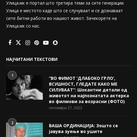
Улица.мк е портал што третира теми за сите генерации.
Улица е местото каде што се случуваат и се дознаваат
сите битни работи во нашиот живот. Зачекорете на
Улица.мк со нас.
НАЈЧИТАНИ ТЕКСТОВИ
1
“ВО ФИМОТ ‘ДЛАБОКО ГРЛО’,
ВСУШНОСТ, ГЛЕДАТЕ КАКО МЕ
СИЛУВААТ“: Шокантни детали од
животот на најпознатата актерка
во филмови за возрасни (ФОТО)
октомври 27, 2022
2
ВАША ОРДИНАЦИЈА: Зошто се
јавува зуење во ушите