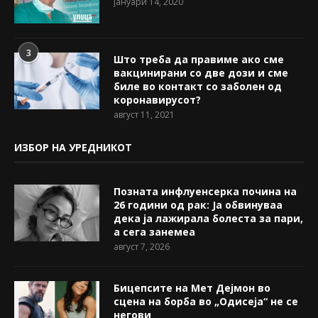
јануари 14, 2020
3
Што треба да правиме ако сме
вакцинирани со две дози и сме
биле во контакт со заболен од
коронавирусот?
август 11, 2021
ИЗБОР НА УРЕДНИКОТ
Позната инфлуенсерка почина на
26 години од рак: Ја обвинуваа
дека ја лажирала болеста за пари,
а сега занемеа
август 7, 2026
Бицепсите на Мет Дејмон во
сцена на борба во „Одисеја“ не се
негови