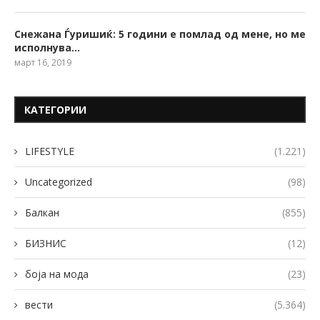
Снежана Ѓуришиќ: 5 години е помлад од мене, но ме
исполнува…
март 16, 2019
КАТЕГОРИИ
LIFESTYLE
(1.221)
Uncategorized
(98)
Балкан
(855)
БИЗНИС
(12)
боја на мода
(23)
вести
(5.364)