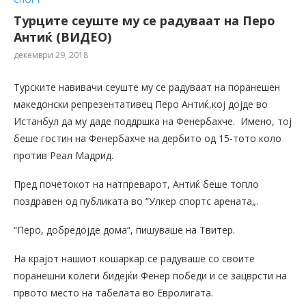
Турците сеуште му се радуваат на Перо
Антиќ (ВИДЕО)
декември 29, 2018
Турските навивачи сеуште му се радуваат на поранешен
македонски репрезентативец Перо Антиќ,кој дојде во
Истанбул да му даде поддршка на Фенербахче. Имено, тој
беше гостин на Фенербахче на дербито од 15-тото коло
против Реал Мадрид.
Пред почетокот на натпреварот, Антиќ беше топло
поздравен од публиката во “Улкер спортс арената„.
“Перо, добредојде дома“, пишуваше на Твитер.
На крајот нашиот кошаркар се радуваше со своите
поранешни колеги бидејќи Фенер победи и се зацврсти на
првото место на табелата во Евролигата.