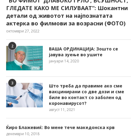
“ВО ФИМОТ ‘ДЛАБОКО ГРЛО’, ВСУШНОСТ,
ГЛЕДАТЕ КАКО МЕ СИЛУВААТ“: Шокантни
детали од животот на најпознатата
актерка во филмови за возрасни (ФОТО)
октомври 27, 2022
2
ВАША ОРДИНАЦИЈА: Зошто се
јавува зуење во ушите
јануари 14, 2020
3
Што треба да правиме ако сме
вакцинирани со две дози и сме
биле во контакт со заболен од
коронавирусот?
август 11, 2021
Ќиро Блажевиќ: Во мене тече македонска крв
декември 10, 2018