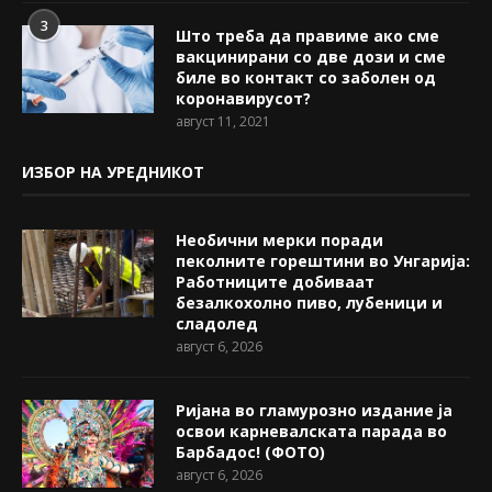
3
Што треба да правиме ако сме
вакцинирани со две дози и сме
биле во контакт со заболен од
коронавирусот?
август 11, 2021
ИЗБОР НА УРЕДНИКОТ
Необични мерки поради
пеколните горештини во Унгарија:
Работниците добиваат
безалкохолно пиво, лубеници и
сладолед
август 6, 2026
Ријана во гламурозно издание ја
освои карневалската парада во
Барбадос! (ФОТО)
август 6, 2026