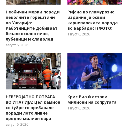
Необични мерки поради
Ријана во гламурозно
пеколните горештини
издание ја освои
во Унгарија:
карневалската парада
Работниците добиваат
во Барбадос! (ФОТО)
безалкохолно пиво,
август 6, 2026
лубеници и сладолед
август 6, 2026
НЕВЕРОЈАТНО ПОТРАГА
Крис Риа ѝ остави
ВО ИТАЛИЈА: Цел камион
милиони на сопругата
со ѓубре го пребарале
август 6, 2026
поради лото ливче
вредно милион евра
август 6, 2026