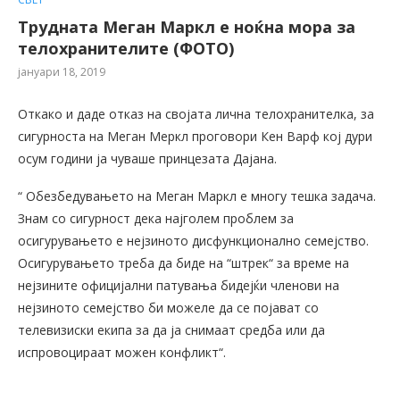
Трудната Меган Маркл е ноќна мора за
телохранителите (ФОТО)
јануари 18, 2019
Откако и даде отказ на својата лична телохранителка, за
сигурноста на Меган Меркл проговори Кен Варф кој дури
осум години ја чуваше принцезата Дајана.
“ Обезбедувањето на Меган Маркл е многу тешка задача.
Знам со сигурност дека најголем проблем за
осигурувањето е нејзиното дисфункционално семејство.
Осигурувањето треба да биде на “штрек“ за време на
нејзините официјални патувања бидејќи членови на
нејзиното семејство би можеле да се појават со
телевизиски екипа за да ја снимаат средба или да
испровоцираат можен конфликт“.