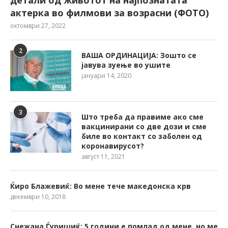
актерка во филмови за возрасни (ФОТО)
октомври 27, 2022
2
ВАША ОРДИНАЦИЈА: Зошто се
јавува зуење во ушите
јануари 14, 2020
3
Што треба да правиме ако сме
вакцинирани со две дози и сме
биле во контакт со заболен од
коронавирусот?
август 11, 2021
Ќиро Блажевиќ: Во мене тече македонска крв
декември 10, 2018
Снежана Ѓуришиќ: 5 години е помлад од мене, но ме