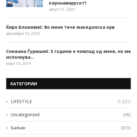
коронавирусот?
август 11, 2021
Ќиро Блажевиќ: Во мене тече македонска крв
декември 10, 2018
Снежана Ѓуришиќ: 5 години е помлад од мене, но ме
исполнува…
март 16, 2019
КАТЕГОРИИ
LIFESTYLE
(1.221)
Uncategorized
(98)
Балкан
(855)