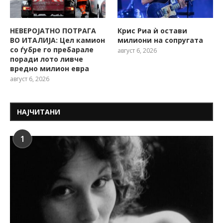
НЕВЕРОЈАТНО ПОТРАГА
Крис Риа ѝ остави
ВО ИТАЛИЈА: Цел камион
милиони на сопругата
со ѓубре го пребарале
август 6, 2026
поради лото ливче
вредно милион евра
август 6, 2026
НАЈЧИТАНИ
1