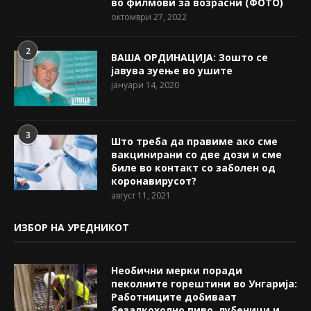
во филмови за возрасни (ФОТО)
октомври 27, 2022
2
ВАША ОРДИНАЦИЈА: Зошто се
јавува зуење во ушите
јануари 14, 2020
3
Што треба да правиме ако сме
вакцинирани со две дози и сме
биле во контакт со заболен од
коронавирусот?
август 11, 2021
ИЗБОР НА УРЕДНИКОТ
Необични мерки поради
пеколните горештини во Унгарија:
Работниците добиваат