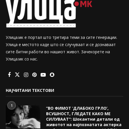
Улица.мк е портал што третира теми за сите генерации.
Улица е местото каде што се случуваат и се дознаваат
сите битни работи во нашиот живот. Зачекорете на
Улица.мк со нас.
НАЈЧИТАНИ ТЕКСТОВИ
1
“ВО ФИМОТ ‘ДЛАБОКО ГРЛО’,
ВСУШНОСТ, ГЛЕДАТЕ КАКО МЕ
СИЛУВААТ“: Шокантни детали од
животот на најпознатата актерка