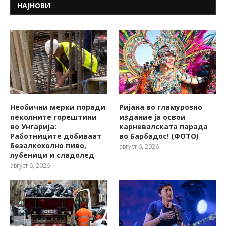
НАЈНОВИ
Необични мерки поради
Ријана во гламурозно
пеколните горештини
издание ја освои
во Унгарија:
карневалската парада
Работниците добиваат
во Барбадос! (ФОТО)
безалкохолно пиво,
август 6, 2026
лубеници и сладолед
август 6, 2026