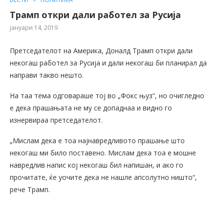
Трамп откри дали работел за Русија
јануари 14, 2019
Претседателот на Америка, Доналд Трамп откри дали
некогаш работел за Русија и дали некогаш би планирал да
направи такво нешто.
На таа тема одговараше тој во „Фокс њуз“, но очигледно
е дека прашањата не му се допаднаа и видно го
изнервираа претседателот.
„Мислам дека е тоа најнавредливото прашање што
некогаш ми било поставено. Мислам дека тоа е мошне
навредлив напис кој некогаш бил напишан, и ако го
прочитате, ќе уочите дека не нашле апсолутно ништо“,
рече Трамп.