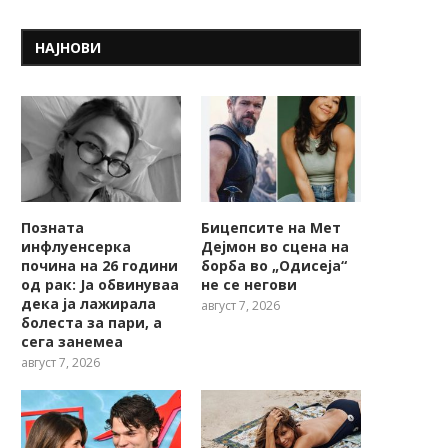
НАЈНОВИ
Позната
Бицепсите на Мет
инфлуенсерка
Дејмон во сцена на
почина на 26 години
борба во „Одисеја“
од рак: Ја обвинуваа
не се негови
дека ја лажирала
август 7, 2026
болеста за пари, а
сега занемеа
август 7, 2026