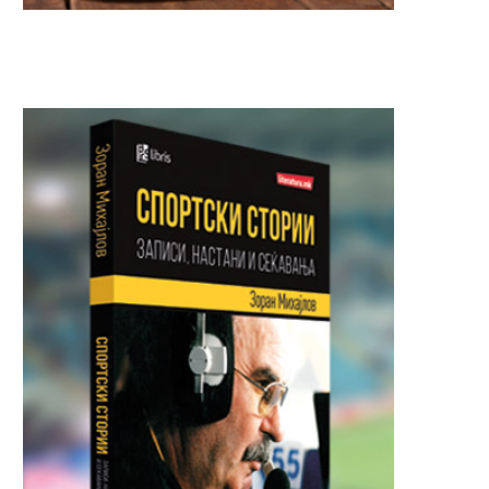
Падна од деветти кат на БМВ,
ПОЛИЦАЕЦ-ХЕРОЈ: Фати
стана и...
кое маж го фрлил од