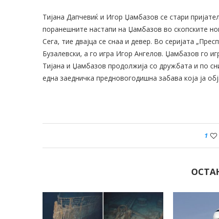
Тијана Дапчевиќ и Игор Џамбазов се стари пријател
поранешните настапи на Џамбазов во скопските ноќ
Сега, тие двајца се снаа и девер. Во серијата „Пресп
Бузалевски, а го игра Игор Ангелов. Џамбазов го иг
Тијана и Џамбазов продолжија со дружбата и по сн
една заедничка предновогодишна забава која ја обја
1
ОСТА