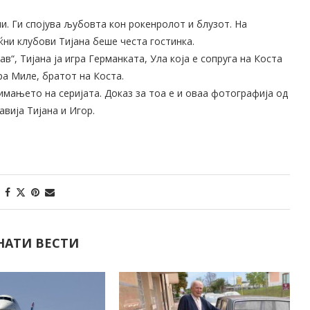
и. Ги спојува љубовта кон рокенролот и блузот. На
ни клубови Тијана беше честа гостинка.
ав“, Тијана ја игра Германката, Ула која е сопруга на Коста
ра Миле, братот на Коста.
имањето на серијата. Доказ за тоа е и оваа фотографија од
вија Тијана и Игор.
НАТИ ВЕСТИ