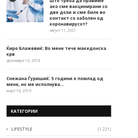
Што треба да правиме
ако сме вакцинирани со
две дози и сме биле во
контакт со заболен од
коронавирусот?
август 11, 2021
Ќиро Блажевиќ: Во мене тече македонска
крв
декември 10, 2018
Снежана Ѓуришиќ: 5 години е помлад од
мене, но ме исполнува…
март 16, 2019
КАТЕГОРИИ
LIFESTYLE
(1.221)