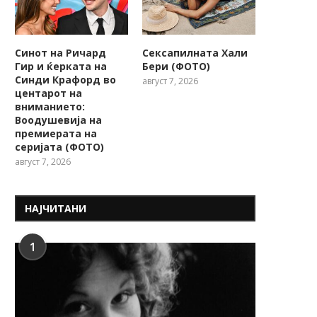
Синот на Ричард
Сексапилната Хали
Гир и ќерката на
Бери (ФОТО)
Синди Крафорд во
август 7, 2026
центарот на
вниманието:
Воодушевија на
премиерата на
серијата (ФОТО)
август 7, 2026
НАЈЧИТАНИ
1