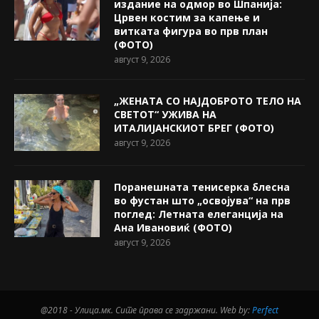
издание на одмор во Шпанија:
Црвен костим за капење и
витката фигура во прв план
(ФОТО)
август 9, 2026
„ЖЕНАТА СО НАЈДОБРОТО ТЕЛО НА
СВЕТОТ“ УЖИВА НА
ИТАЛИЈАНСКИОТ БРЕГ (ФОТО)
август 9, 2026
Поранешната тенисерка блесна
во фустан што „освојува“ на прв
поглед: Летната елеганција на
Ана Ивановиќ (ФОТО)
август 9, 2026
@2018 - Улица.мк. Сите права се задржани. Web by:
Perfect