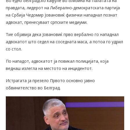
Во едно белградско кафуле во близина на Палатата на
правдата, лидерот на Либерално-демократската партија
на Србија Чедомир Јовановиќ физички нападнал познат
адвокат, пренесуваат српските медиуми.
Тие објавија дека Јовановиќ прво вербално го нападнал
адвокатот што седел на соседната маса, а потоа го удрил
со стол.
По нападот, адвокатот ја повикал полицијата, која
веднаш излегла на местото на инцидентот.
Истрагата ја презело Првото основно јавно
обвинителство во Белград.