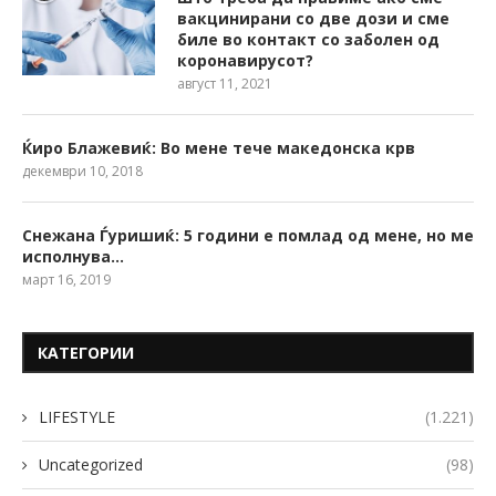
вакцинирани со две дози и сме
биле во контакт со заболен од
коронавирусот?
август 11, 2021
Ќиро Блажевиќ: Во мене тече македонска крв
декември 10, 2018
Снежана Ѓуришиќ: 5 години е помлад од мене, но ме
исполнува…
март 16, 2019
КАТЕГОРИИ
LIFESTYLE
(1.221)
Uncategorized
(98)