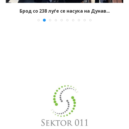
Брод со 238 луѓе се насука на Дунав...