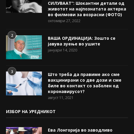
СИЛУВААТ“: Шокантни детали од
животот на најпознатата актерка
во филмови за возрасни (ФОТО)
октомври 27, 2022
2
ВАША ОРДИНАЦИЈА: Зошто се
јавува зуење во ушите
јануари 14, 2020
3
Што треба да правиме ако сме
вакцинирани со две дози и сме
биле во контакт со заболен од
коронавирусот?
август 11, 2021
ИЗБОР НА УРЕДНИКОТ
Ева Лонгорија во заводливо