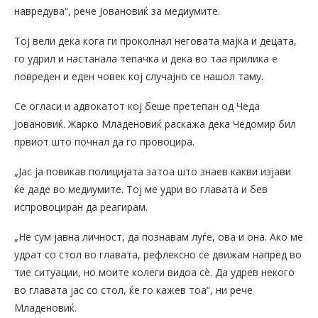
навредува“, рече Јовановиќ за медиумите.
Тој вели дека кога ги проколнал неговата мајка и децата,
го удрил и настанала тепачка и дека во таа прилика е
повреден и еден човек кој случајно се нашол таму.
Се огласи и адвокатот кој беше претепан од Чеда
Јовановиќ. Жарко Младеновиќ раскажа дека Чедомир бил
првиот што почнал да го провоцира.
„Јас ја повикав полицијата затоа што знаев какви изјави
ќе даде во медиумите. Тој ме удри во главата и бев
испровоциран да реагирам.
„Не сум јавна личност, да познавам луѓе, ова и она. Ако ме
удрат со стол во главата, рефлексно се движам напред во
тие ситуации, но моите колеги видоа сè. Да удрев некого
во главата јас со стол, ќе го кажев тоа“, ни рече
Младеновиќ.