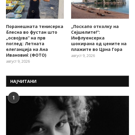
Поранешната тенисерка
„Поскапо отколку на
блесна во фустан што
Сејшелите!“:
„освојува“ на прв
Инфлуенсерка
поглед: Летната
шокирана од цените на
елеганција на Ана
плажите во Црна Гора
Ивановиќ (ФОТО)
август 9, 2026
август 9, 2026
НАЈЧИТАНИ
1