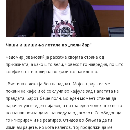
Чаши и шишиња летале во „полн бар“
Чедомир Јовановиќ ја раскажа својата страна од
приказната, а како што вели, човекот го навредил, по што
конфликтот ескалирал во физичко насилство.
„Вистина е дека ја бев нападнат. Мојот пријател ме
покани на кафе и сè се случи во кафуле зад Палатата на
правдата. Барот беше полн. Во еден момент станав да
нарачам уште еден пијалок, а потоа еден човек што не го
познавав почна да ме навредува од аголот. Се обидов да
го игнорирам и не реагирав. Отидов во бањата да ги
измијам рацете, но кога излегов, тој продолжи да ме