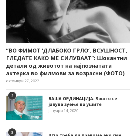
“ВО ФИМОТ ‘ДЛАБОКО ГРЛО’, ВСУШНОСТ,
ГЛЕДАТЕ КАКО МЕ СИЛУВААТ“: Шокантни
детали од животот на најпознатата
актерка во филмови за возрасни (ФОТО)
октомври 27, 2022
2
ВАША ОРДИНАЦИЈА: Зошто се
јавува зуење во ушите
јануари 14, 2020
3
Што треба да правиме ако сме