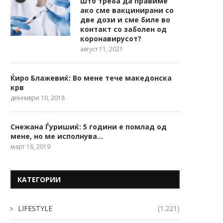
Што треба да правиме
ако сме вакцинирани со
две дози и сме биле во
контакт со заболен од
коронавирусот?
август 11, 2021
Ќиро Блажевиќ: Во мене тече македонска
крв
декември 10, 2018
Снежана Ѓуришиќ: 5 години е помлад од
мене, но ме исполнува…
март 16, 2019
КАТЕГОРИИ
LIFESTYLE
(1.221)