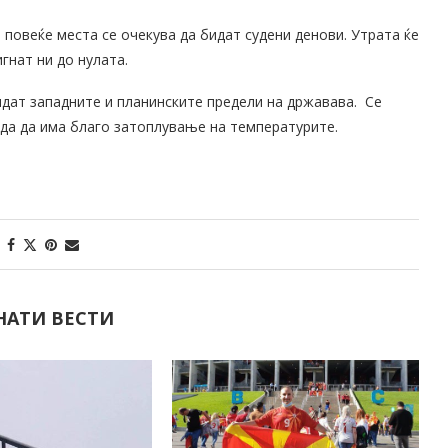
 повеќе места се очекува да бидат судени денови. Утрата ќе
гнат ни до нулата.
идат западните и планинските предели на државава. Се
еда да има благо затоплување на температурите.
НАТИ ВЕСТИ