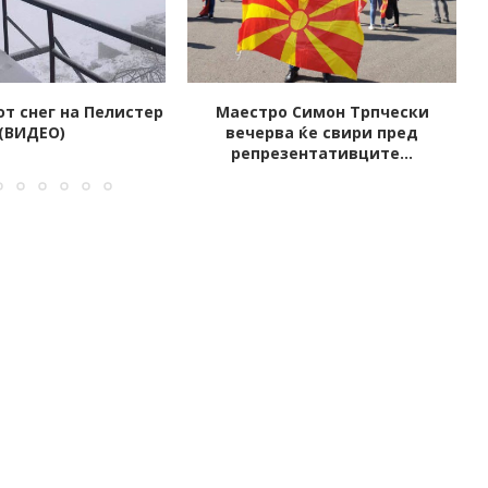
 Симон Трпчески
Истечените пасоши ќе важат
 ќе свири пред
до крајот на оваа...
ентативците...