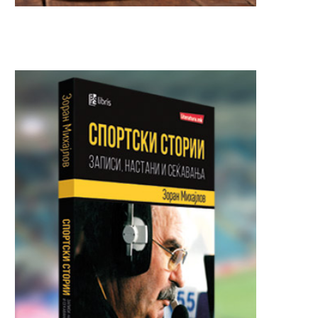
Пристигнаа вакцините од
Почна делењето бесп
Грција
картички за патарин
српските...