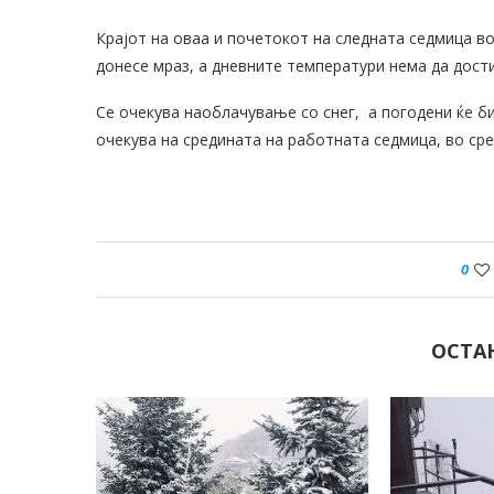
Крајот на оваа и почетокот на следната седмица во
донесе мраз, а дневните температури нема да дости
Се очекува наоблачување со снег, а погодени ќе б
очекува на средината на работната седмица, во ср
0
ОСТА