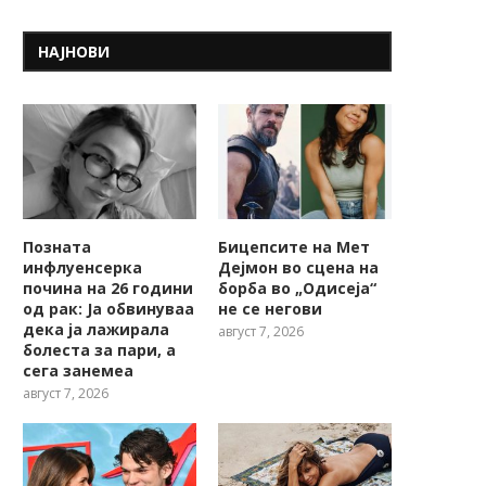
НАЈНОВИ
Позната
Бицепсите на Мет
инфлуенсерка
Дејмон во сцена на
почина на 26 години
борба во „Одисеја“
од рак: Ја обвинуваа
не се негови
дека ја лажирала
август 7, 2026
болеста за пари, а
сега занемеа
август 7, 2026