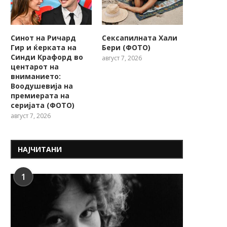
Синот на Ричард
Сексапилната Хали
Гир и ќерката на
Бери (ФОТО)
Синди Крафорд во
август 7, 2026
центарот на
вниманието:
Воодушевија на
премиерата на
серијата (ФОТО)
август 7, 2026
НАЈЧИТАНИ
1