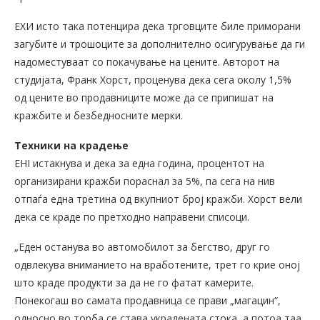
ЕХИ исто така потенцира дека трговците биле приморани
загубите и трошоците за дополнително осигурување да ги
надоместуваат со покачување на цените. Авторот на
студијата, Франк Хорст, проценува дека сега околу 1,5%
од цените во продавниците може да се припишат на
кражбите и безбедносните мерки.
Техники на крадење
EHI истакнува и дека за една година, процентот на
организирани кражби пораснал за 5%, па сега на нив
отпаѓа една третина од вкупниот број кражби. Хорст вели
дека се краде по претходно направени списоци.
„Еден останува во автомобилот за бегство, друг го
одвлекува вниманието на вработените, трет го крие оној
што краде продукти за да не го фатат камерите.
Понекогаш во самата продавница се прави „магацин“,
односно во торба се става украдената стока, а потоа таа