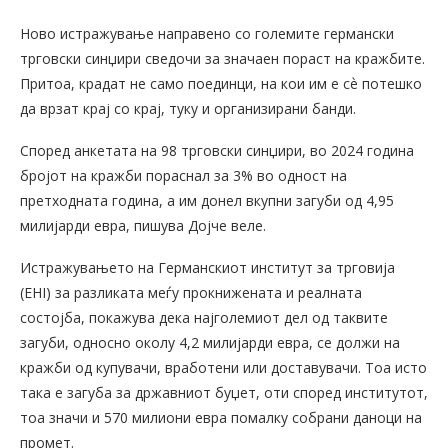
Ново истражување направено со големите германски
трговски синџири сведочи за значаен пораст на кражбите.
Притоа, крадат не само поединци, на кои им е сѐ потешко
да врзат крај со крај, туку и организирани банди.
Според анкетата на 98 трговски синџири, во 2024 година
бројот на кражби пораснал за 3% во одност на
претходната година, а им донел вкупни загуби од 4,95
милијарди евра, пишува Дојче веле.
Истражувањето на Германскиот институт за трговија
(EHI) за разликата меѓу прокнижената и реалната
состојба, покажува дека најголемиот дел од таквите
загуби, односно околу 4,2 милијарди евра, се должи на
кражби од купувачи, вработени или доставувачи. Тоа исто
така е загуба за државниот буџет, оти според институтот,
тоа значи и 570 милиони евра помалку собрани даноци на
промет.