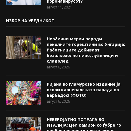
коронавирусот?
август 11, 2021
ИЗБОР НА УРЕДНИКОТ
Необични мерки поради
пеколните горештини во Унгарија:
Работниците добиваат
безалкохолно пиво, лубеници и
сладолед
август 6, 2026
Ријана во гламурозно издание ја
освои карневалската парада во
Барбадос! (ФОТО)
август 6, 2026
НЕВЕРОЈАТНО ПОТРАГА ВО
ИТАЛИЈА: Цел камион со ѓубре го
пребарале поради лото ливче