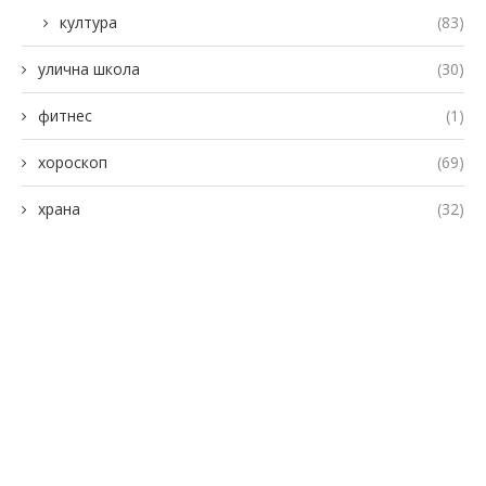
култура
(83)
улична школа
(30)
фитнес
(1)
хороскоп
(69)
храна
(32)