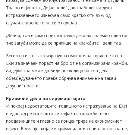
изразува сомнеж во илустративноста на самата студија.
Таа во изјава за „Дојче веле“ дава забелешка дека
истражувањето изнесува само кратко оти 98% од
случаите воопшто не се откриваат.
„Значи, тоа е само претпоставка дека најголемиот дел од
тие загуби може да се припише на кражбите“, вели таа.
Бегелајн исто така изразува сомнеж и за тврдењето на
ЕХИ за значаен пораст на бројот на организирани кражби,
бидејќи тоа може да биде последица на тоа дека
обезбедувањето повеќе обрнува внимание на такви
„групни“ посети.
Кривични дела на сиромаштијата
И покрај недостатоците, годишното истражување на ЕХИ
е едно од ретките што се зафаќа со кражбите во
продавниците и главно се концентрира на економскиот
ефект. Бегелајн, која е и криминилог и социолог по звање,