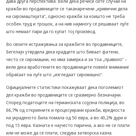
дава друга перспектива: Вели дека речиси сите случаи на
кражби во продавниците се таканаречени „кривични дела
на сиромаштијата“, односно кражби за коишто не треба
особен труд и трошок, а на нив најмногу се решаваат луѓе
што немаат пари да го купат тој производ.
Во своите истражувања за кражбите во продавниците,
Бегелајн утврдила дека крадците што биваат фатени,
често се сиромашни, но има замерка и за тоа „правило“ –
вели дека вработените во продавниците повеќе внимание
обраќаат на луѓе што „изгледаат сиромашно“.
Официјалните статистики покажуваат дека поголемиот
дел кражби во продавниците се сразмерно безначајни.
Според податоците на германската сојузна полиција, во
66,7% од откриените и процесуирани кражби, вредноста
на украденото била помала од 50 евра, а во 40,2% дури и
под 15 евра. Казната е најчесто парична, а ако не се плати
или не може да се плати, следува затворска казна.