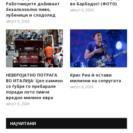
Работниците добиваат
во Барбадос! (ФОТО)
безалкохолно пиво,
август 6, 2026
лубеници и сладолед
август 6, 2026
НЕВЕРОЈАТНО ПОТРАГА
Крис Риа ѝ остави
ВО ИТАЛИЈА: Цел камион
милиони на сопругата
со ѓубре го пребарале
август 6, 2026
поради лото ливче
вредно милион евра
август 6, 2026
НАЈЧИТАНИ