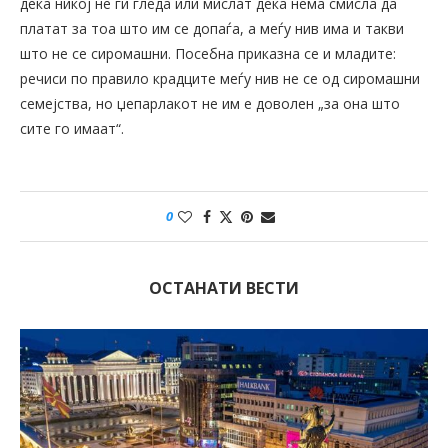
дека никој не ги гледа или мислат дека нема смисла да
платат за тоа што им се допаѓа, а меѓу нив има и такви
што не се сиромашни. Посебна приказна се и младите:
речиси по правило крадците меѓу нив не се од сиромашни
семејства, но џепарлакот не им е доволен „за она што
сите го имаат“.
0
ОСТАНАТИ ВЕСТИ