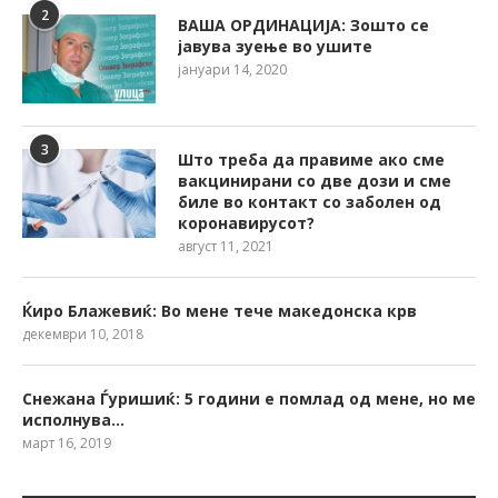
2
ВАША ОРДИНАЦИЈА: Зошто се
јавува зуење во ушите
јануари 14, 2020
3
Што треба да правиме ако сме
вакцинирани со две дози и сме
биле во контакт со заболен од
коронавирусот?
август 11, 2021
Ќиро Блажевиќ: Во мене тече македонска крв
декември 10, 2018
Снежана Ѓуришиќ: 5 години е помлад од мене, но ме
исполнува…
март 16, 2019