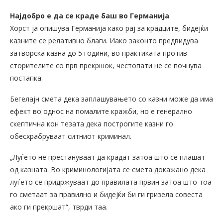
Најдобро е да се краде баш во Германија
Хорст ја опишува Германија како рај за крадците, бидејќи
казните се релативно благи. Иако законто предвидува
затворска казна до 5 години, во практиката против
сторителите со прв прекршок, честопати не се почнува
постапка.
Бегелајн смета дека заплашувањето со казни може да има
ефект во однос на помалите кражби, но е генерално
скептична кон тезата дека построгите казни го
обесхрабруваат ситниот криминал.
„Луѓето не престануваат да крадат затоа што се плашат
од казната. Во криминологијата се смета докажано дека
луѓето се придржуваат до правилата првин затоа што тоа
го сметаат за правилно и бидејќи би ги гризела совеста
ако ги прекршат“, тврди таа.