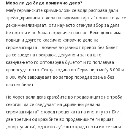
Мора ли да биде кривично дело?
Меѓу германските криминолози се води расправа дали
треба „кривичните дела на сиромаштијата“ воопшто да се
декриминализираат, оти најчесто станува збор за дела
без жртви и не бараат кривичен прогон. Веќе долго има
повици и другото класично кривично дело на
сиромаштијата – возење во јавниот превоз без билет –
да се сведе на прекршок, делумно и затоа што
казнувањето го оптоварува буџетот и го поплавува
правосудството. Секоја година во Германија меѓу 8 000 и
9 000 луѓе завршуваат во затвор поради возење без
платен билет.
Но Хорст вели дека кражбите во продавниците не треба
секогаш да се сведуваат на „кривични дела на
сиромаштијата“: според проценката на институтот ЕХИ,
две третини од кражбите во продавниците ги вршат
„опортунисти“, односно луѓе што крадат оти им се чини