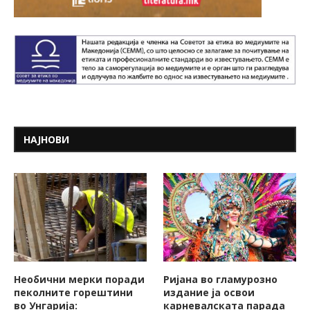
НАЈНОВИ
Необични мерки поради
Ријана во гламурозно
пеколните горештини
издание ја освои
во Унгарија:
карневалската парада