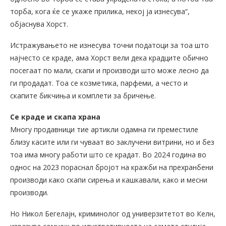
торба, кога ќе се укаже прилика, некој ја изнесува“,
објаснува Хорст.
Истражувањето не изнесува точни податоци за тоа што
најчесто се краде, ама Хорст вели дека крадците обично
посегаат по мали, скапи и производи што може лесно да
ги продадат. Тоа се козметика, парфеми, а често и
скапите бикчиња и комплети за бричење.
Се краде и скапа храна
Многу продавници тие артикли одамна ги преместиле
близу касите или ги чуваат во заклучени витрини, но и без
тоа има многу работи што се крадат. Во 2024 година во
однос на 2023 пораснал бројот на кражби на прехранбени
производи како скапи сирења и кашкавали, како и месни
производи.
Но Никол Бегелајн, криминолог од универзитетот во Келн,