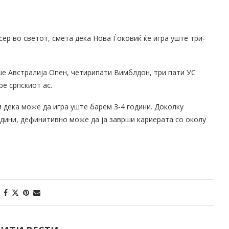
ер во светот, смета дека Нова Ѓоковиќ ќе игра уште три-
ше Австралија Опен, четирипати Вимблдон, три пати УС
ре српскиот ас.
м дека може да игра уште барем 3-4 години. Доколку
одини, дефинитивно може да ја заврши кариерата со околу