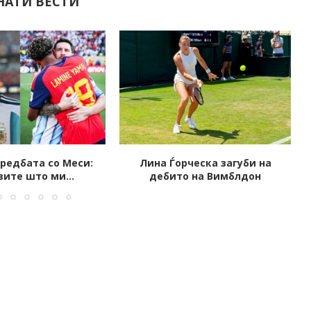
НАТИ ВЕСТИ
рческа загуби на
Уапсен Илчо Ѓорѓиоски,
о на Вимблдон
поранешниот претседател на
ФФМ