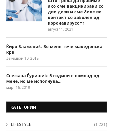
Што треба да правиме
ако сме вакцинирани со
две дози и сме биле во
контакт со заболен од
коронавирусот?
август 11, 2021
Ќиро Блажевиќ: Во мене тече македонска
крв
декември 10, 2018
Снежана Ѓуришиќ: 5 години е помлад од
мене, но ме исполнува…
март 16, 2019
КАТЕГОРИИ
LIFESTYLE
(1.221)