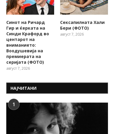
Синот на Ричард
Сексапилната Хали
Гир и ќерката на
Бери (ФОТО)
Синди Крафорд во
август 7, 2026
центарот на
вниманието:
Воодушевија на
премиерата на
серијата (ФОТО)
август 7, 2026
НАЈЧИТАНИ
1