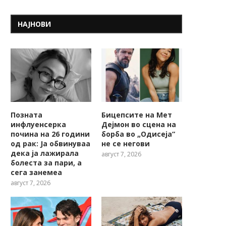
НАЈНОВИ
Позната
Бицепсите на Мет
инфлуенсерка
Дејмон во сцена на
почина на 26 години
борба во „Одисеја“
од рак: Ја обвинуваа
не се негови
дека ја лажирала
август 7, 2026
болеста за пари, а
сега занемеа
август 7, 2026