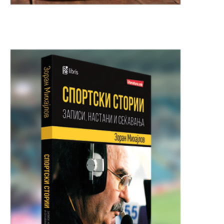
Авионот со македонските
РЕЗУЛТАТ ЗА ИСТОРИЈА
репрезентативци итно се
првпат еден маратон ист
врати во...