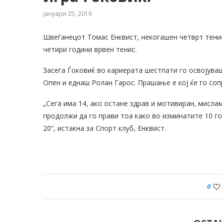
јануари 25, 2019
Швеѓанецот Томас Енквист, некогашен четврт тенис
четири години врвен тенис.
Засега Ѓоковиќ во кариерата шестпати го освојува
Опен и еднаш Ролан Гарос. Прашање е кој ќе го соп
„Сега има 14, ако остане здрав и мотивиран, мисла
продолжи да го прави тоа како во изминатите 10 г
20“, истакна за Спорт клуб, Енквист.
0