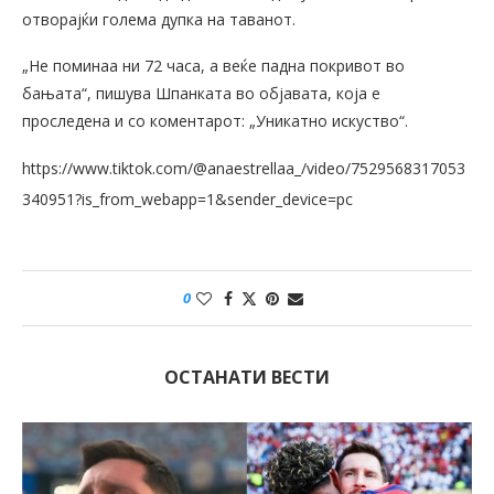
отворајќи голема дупка на таванот.
„Не поминаа ни 72 часа, а веќе падна покривот во
бањата“, пишува Шпанката во објавата, која е
проследена и со коментарот: „Уникатно искуство“.
https://www.tiktok.com/@anaestrellaa_/video/7529568317053
340951?is_from_webapp=1&sender_device=pc
0
ОСТАНАТИ ВЕСТИ