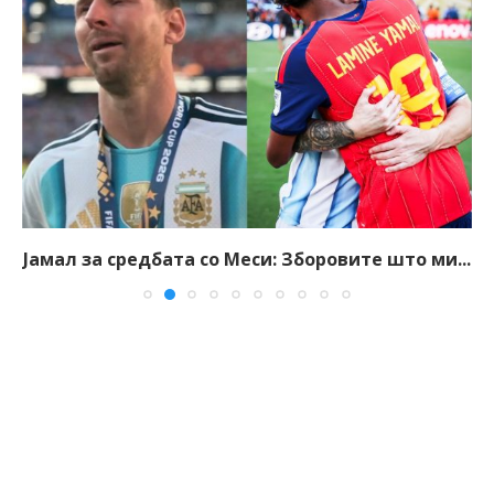
Јамал за средбата со Меси: Зборовите што ми...