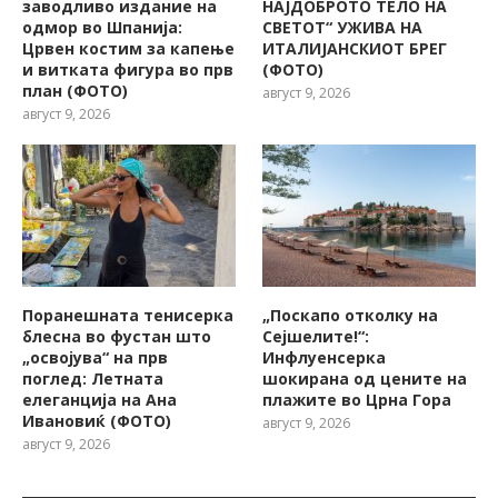
заводливо издание на
НАЈДОБРОТО ТЕЛО НА
одмор во Шпанија:
СВЕТОТ“ УЖИВА НА
Црвен костим за капење
ИТАЛИЈАНСКИОТ БРЕГ
и витката фигура во прв
(ФОТО)
план (ФОТО)
август 9, 2026
август 9, 2026
Поранешната тенисерка
„Поскапо отколку на
блесна во фустан што
Сејшелите!“:
„освојува“ на прв
Инфлуенсерка
поглед: Летната
шокирана од цените на
елеганција на Ана
плажите во Црна Гора
Ивановиќ (ФОТО)
август 9, 2026
август 9, 2026