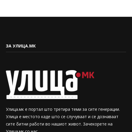
ЗА УЛИЦА.МК
Улица.мк е портал што третира теми за сите генерации.
Улица е местото каде што се случуваат и се дознаваат
сите битни работи во нашиот живот. Зачекорете на
Улица.мк со нас.