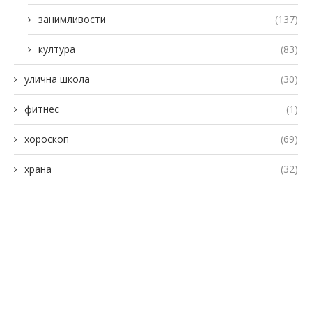
занимливости
(137)
култура
(83)
улична школа
(30)
фитнес
(1)
хороскоп
(69)
храна
(32)