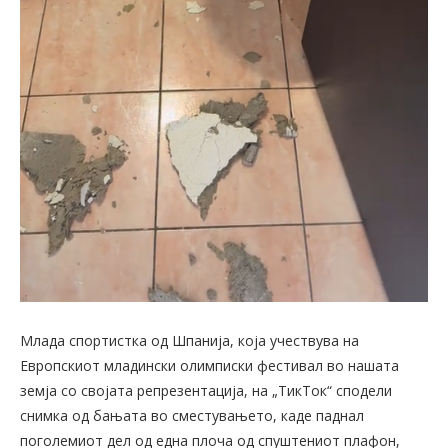
Млада спортистка од Шпанија, која учествува на
Европскиот младински олимписки фестивал во нашата
земја со својата репрезентација, на „ТикТок“ сподели
снимка од бањата во сместувањето, каде паднал
поголемиот дел од една плоча од спуштениот плафон,