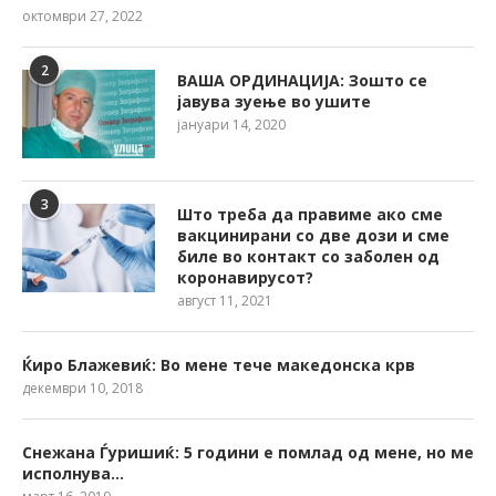
октомври 27, 2022
2
ВАША ОРДИНАЦИЈА: Зошто се
јавува зуење во ушите
јануари 14, 2020
3
Што треба да правиме ако сме
вакцинирани со две дози и сме
биле во контакт со заболен од
коронавирусот?
август 11, 2021
Ќиро Блажевиќ: Во мене тече македонска крв
декември 10, 2018
Снежана Ѓуришиќ: 5 години е помлад од мене, но ме
исполнува…