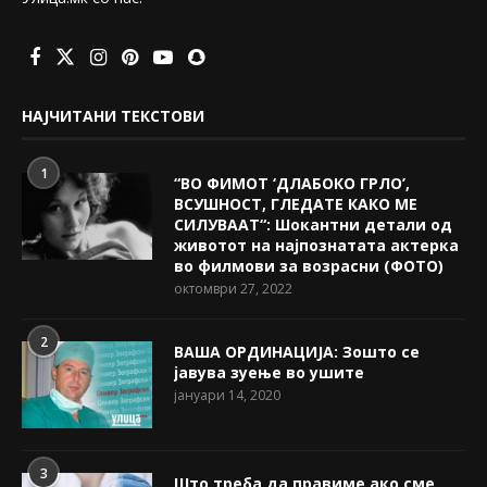
НАЈЧИТАНИ ТЕКСТОВИ
1
“ВО ФИМОТ ‘ДЛАБОКО ГРЛО’,
ВСУШНОСТ, ГЛЕДАТЕ КАКО МЕ
СИЛУВААТ“: Шокантни детали од
животот на најпознатата актерка
во филмови за возрасни (ФОТО)
октомври 27, 2022
2
ВАША ОРДИНАЦИЈА: Зошто се
јавува зуење во ушите
јануари 14, 2020
3
Што треба да правиме ако сме