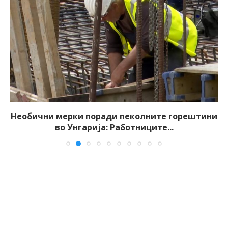
Необични мерки поради пеколните горештини
во Унгарија: Работниците...