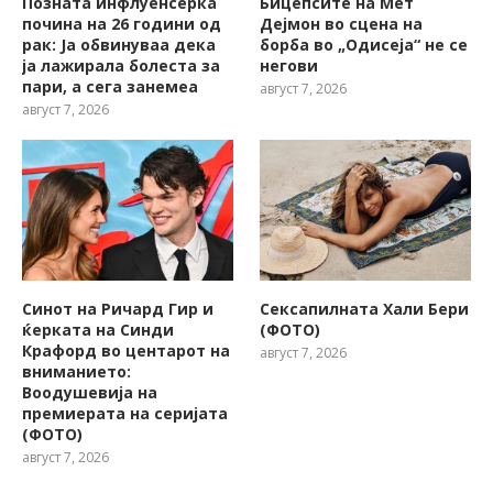
Позната инфлуенсерка
Бицепсите на Мет
почина на 26 години од
Дејмон во сцена на
рак: Ја обвинуваа дека
борба во „Одисеја“ не се
ја лажирала болеста за
негови
пари, а сега занемеа
август 7, 2026
август 7, 2026
Синот на Ричард Гир и
Сексапилната Хали Бери
ќерката на Синди
(ФОТО)
Крафорд во центарот на
август 7, 2026
вниманието:
Воодушевија на
премиерата на серијата
(ФОТО)
август 7, 2026