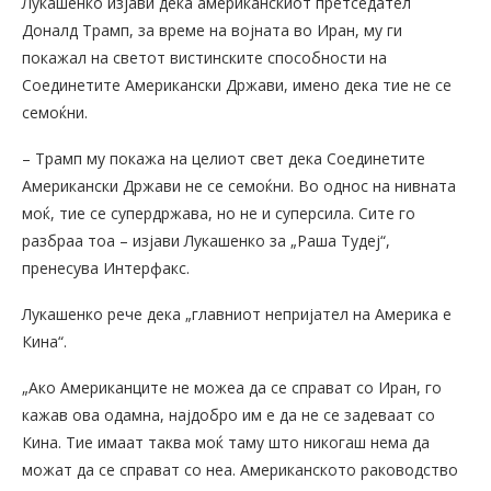
Лукашенко изјави дека американскиот претседател
Доналд Трамп, за време на војната во Иран, му ги
покажал на светот вистинските способности на
Соединетите Американски Држави, имено дека тие не се
семоќни.
– Трамп му покажа на целиот свет дека Соединетите
Американски Држави не се семоќни. Во однос на нивната
моќ, тие се супердржава, но не и суперсила. Сите го
разбраа тоа – изјави Лукашенко за „Рашa Тудеј“,
пренесува Интерфакс.
Лукашенко рече дека „главниот непријател на Америка е
Кина“.
„Aко Американците не можеа да се справат со Иран, го
кажав ова одамна, најдобро им е да не се задеваат со
Кина. Тие имаат таква моќ таму што никогаш нема да
можат да се справат со неа. Американското раководство