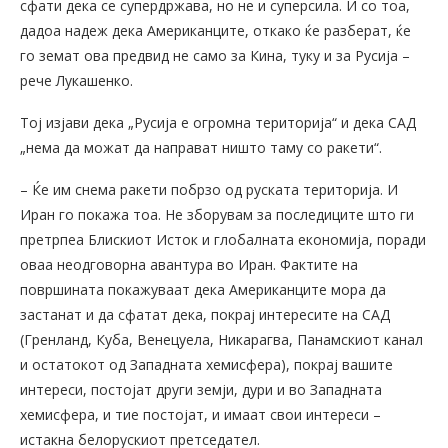
сфати дека се супердржава, но не и суперсила. И со тоа,
дадоа надеж дека Американците, откако ќе разберат, ќе
го земат ова предвид не само за Кина, туку и за Русија –
рече Лукашенко.
Тој изјави дека „Русија е огромна територија“ и дека САД
„нема да можат да направат ништо таму со ракети“.
– Ќе им снема ракети побрзо од руската територија. И
Иран го покажа тоа. Не зборувам за последиците што ги
претрпеа Блискиот Исток и глобалната економија, поради
оваа неодговорна авантура во Иран. Фактите на
површината покажуваат дека Американците мора да
застанат и да сфатат дека, покрај интересите на САД
(Гренланд, Куба, Венецуела, Никарагва, Панамскиот канал
и остатокот од Западната хемисфера), покрај вашите
интереси, постојат други земји, дури и во Западната
хемисфера, и тие постојат, и имаат свои интереси –
истакна белорускиот претседател.