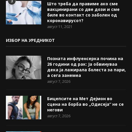
3
Што треба да правиме ако сме
вакцинирани со две дози и сме
биле во контакт со заболен од
коронавирусот?
август 11, 2021
ИЗБОР НА УРЕДНИКОТ
Позната инфлуенсерка почина на
26 години од рак: Ја обвинуваа
дека ја лажирала болеста за пари,
а сега занемеа
август 7, 2026
Бицепсите на Мет Дејмон во
сцена на борба во „Одисеја“ не се
негови
август 7, 2026