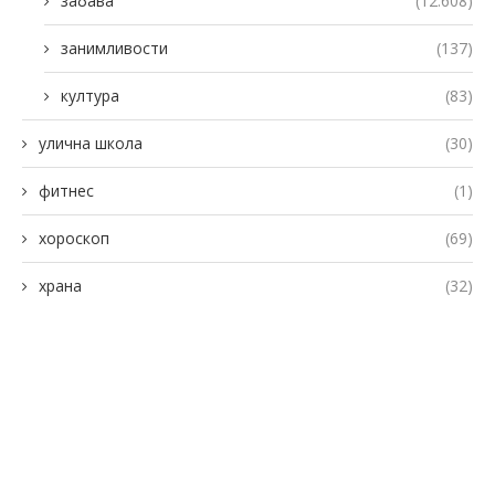
забава
(12.608)
занимливости
(137)
култура
(83)
улична школа
(30)
фитнес
(1)
хороскоп
(69)
храна
(32)