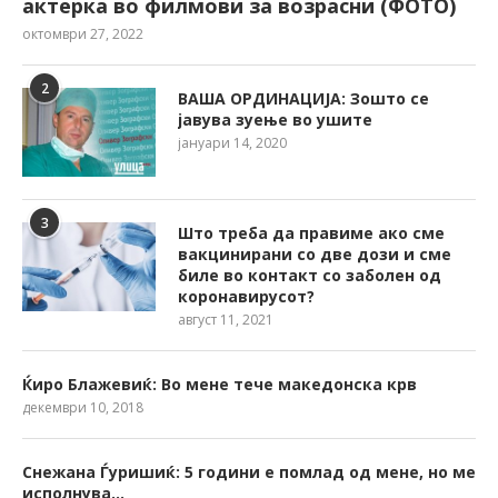
актерка во филмови за возрасни (ФОТО)
октомври 27, 2022
2
ВАША ОРДИНАЦИЈА: Зошто се
јавува зуење во ушите
јануари 14, 2020
3
Што треба да правиме ако сме
вакцинирани со две дози и сме
биле во контакт со заболен од
коронавирусот?
август 11, 2021
Ќиро Блажевиќ: Во мене тече македонска крв
декември 10, 2018
Снежана Ѓуришиќ: 5 години е помлад од мене, но ме
исполнува…