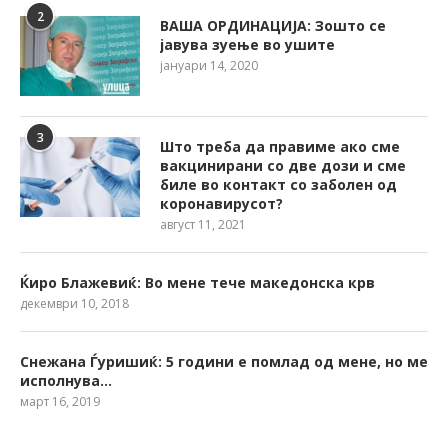
2
ВАША ОРДИНАЦИЈА: Зошто се
јавува зуење во ушите
јануари 14, 2020
3
Што треба да правиме ако сме
вакцинирани со две дози и сме
биле во контакт со заболен од
коронавирусот?
август 11, 2021
Ќиро Блажевиќ: Во мене тече македонска крв
декември 10, 2018
Снежана Ѓуришиќ: 5 години е помлад од мене, но ме
исполнува…
март 16, 2019