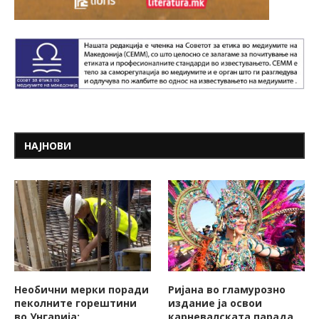
НАЈНОВИ
Необични мерки поради
Ријана во гламурозно
пеколните горештини
издание ја освои
во Унгарија:
карневалската парада