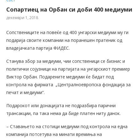
Сопартиец на Орбан си доби 400 медиуми
декември 1, 2018
Сопствениците на повеќе од 400 унгарски медиуми му ги
подарија своите компании на поранешен пратеник од
владејачката партија ФИДЕС.
Станува збор за медиуми, чии сопственици се бизнис и
политички сојузници на партијата на унгарскиот премиер
Виктор Орбан. Подарените медиуми ќе бидат под
контрола на фирмата „Централноевропска фондација за
печат и медиуми“.
Подарокот или донацијата не подразбира парични
трансакции, па така нема да биде платен ниту данок.
– Ставањето на стотици медиуми под контрола на една
компанија потсетува на минати времиња на