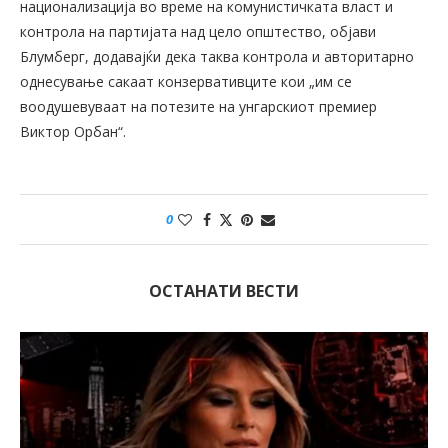
национализација во време на комунистичката власт и
контрола на партијата над цело општество, објави
Блумберг, додавајќи дека таква контрола и авторитарно
однесување сакаат конзервативците кои „им се
воодушевуваат на потезите на унгарскиот премиер
Виктор Орбан“.
0
ОСТАНАТИ ВЕСТИ