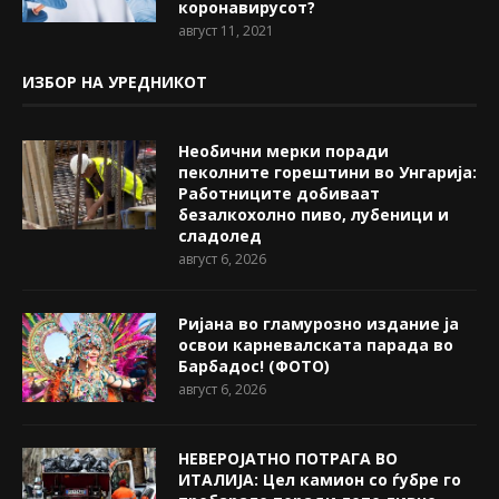
коронавирусот?
август 11, 2021
ИЗБОР НА УРЕДНИКОТ
Необични мерки поради
пеколните горештини во Унгарија:
Работниците добиваат
безалкохолно пиво, лубеници и
сладолед
август 6, 2026
Ријана во гламурозно издание ја
освои карневалската парада во
Барбадос! (ФОТО)
август 6, 2026
НЕВЕРОЈАТНО ПОТРАГА ВО
ИТАЛИЈА: Цел камион со ѓубре го