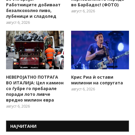
Работниците добиваат
во Барбадос! (ФОТО)
безалкохолно пиво,
август 6, 2026
лубеници и сладолед
август 6, 2026
НЕВЕРОЈАТНО ПОТРАГА
Крис Риа ѝ остави
ВО ИТАЛИЈА: Цел камион
милиони на сопругата
со ѓубре го пребарале
август 6, 2026
поради лото ливче
вредно милион евра
август 6, 2026
НАЈЧИТАНИ