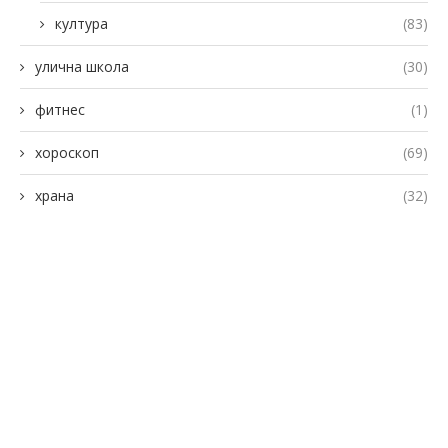
култура
(83)
улична школа
(30)
фитнес
(1)
хороскоп
(69)
храна
(32)