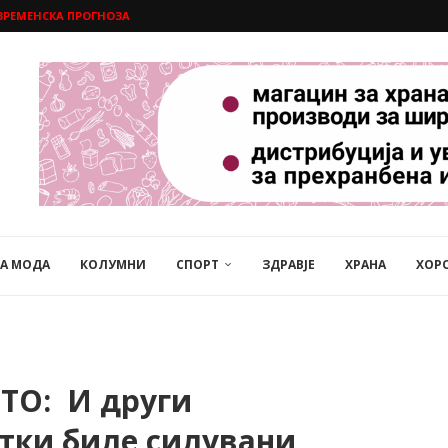
ВРЕМЕНСКА ПРОГНОЗА
НА МОДА
КОЛУМНИ
СПОРТ
ЗДРАВЈЕ
ХРАНА
ХОР
ТО: И други
стки биле силувани