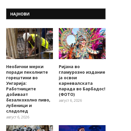
НАЈНОВИ
Необични мерки
Ријана во
поради пеколните
гламурозно издание
горештини во
ја освои
Унгарија:
карневалската
Работниците
парада во Барбадос!
добиваат
(ФОТО)
безалкохолно пиво,
август 6, 2026
лубеници и
сладолед
август 6, 2026