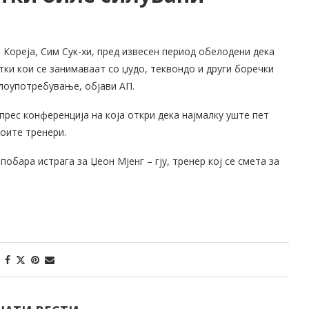
Кореја, Сим Сук-хи, пред извесен период обелодени дека
тки кои се занимаваат со џудо, теквондо и други боречки
злоупотребување, објави АП.
прес конференција на која откри дека најмалку уште пет
воите тренери.
побара истрага за Џеон Мјенг – гју, тренер кој се смета за