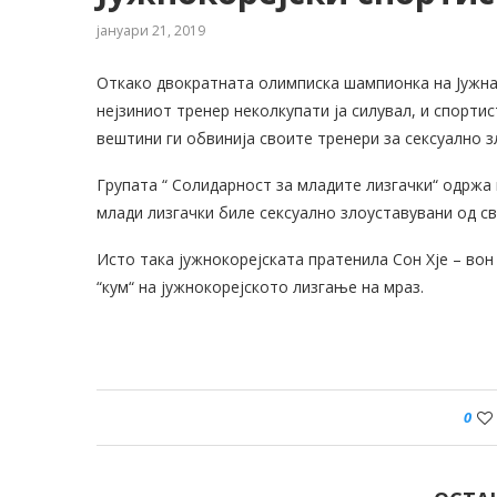
јануари 21, 2019
Откако двократната олимписка шампионка на Јужна 
нејзиниот тренер неколкупати ја силувал, и спортис
вештини ги обвинија своите тренери за сексуално 
Групата “ Солидарност за младите лизгачки“ одржа 
млади лизгачки биле сексуално злоуставувани од с
Исто така јужнокорејската пратенила Сон Хје – вон 
“кум“ на јужнокорејското лизгање на мраз.
0