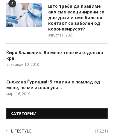
3
Што треба да правиме
ако сме вакцинирани со
две дози и сме биле во
контакт со заболен од
коронавирусот?
август 11, 2021
Ќиро Блажевиќ: Во мене тече македонска
крв
декември 10, 2018
Снежана Ѓуришиќ: 5 години е помлад од
мене, но ме исполнува…
март 16, 2019
КАТЕГОРИИ
LIFESTYLE
(1.221)