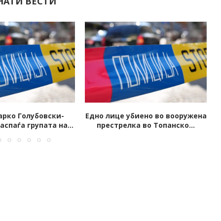
НАТИ ВЕСТИ
биено во вооружена
Запален автомобил на јавен
ка во Топанско...
обвинител од Скопје