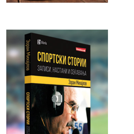
Загина 22-годишна девојка на
Вооружен грабеж во „Н
„Партизанска“ – возачот во...
во Градски парк,
разбојниците...