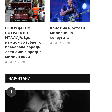
НЕВЕРОЈАТНО
Крис Риа ѝ остави
ПОТРАГА ВО
милиони на
ИТАЛИЈА: Цел
сопругата
камион со ѓубре го
август 6, 2026
пребарале поради
лото ливче вредно
милион евра
август 6, 2026
НАЈЧИТАНИ
1