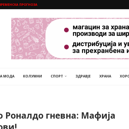
ВРЕМЕНСКА ПРОГНОЗА
НА МОДА
КОЛУМНИ
СПОРТ
ЗДРАВЈЕ
ХРАНА
ХОР
о Роналдо гневна: Мафија
ови!