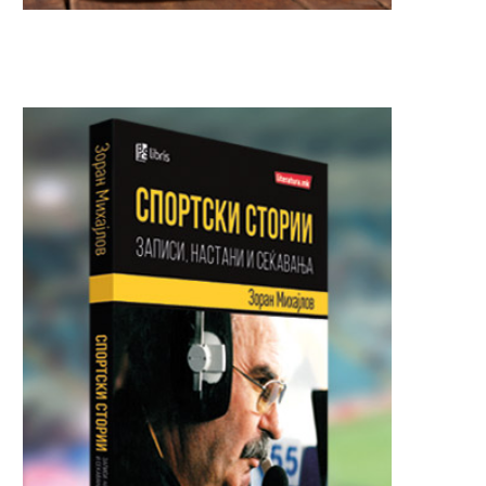
Италијански новинар брутално
МАСОВНА ТЕПАЧКА ВО А
убиен – телото му било...
10.000 МЕТРИ: Пилото