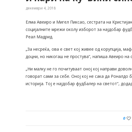
декември 4, 2018
Елма Авеиро и Мигел Пиксао, сестрата на Кристија
социјалните мрежи околу изборот за најдобар фудба
Реал Мадрид.
„За несреќа, ова е свет кој живее од корупција, маф
доцни, но никогаш не простува“, напиша Авеиро на
„Ни малку не го почитуваат оној кој направи довол
говорат сами за себе. Оној кој не сака да Роналдо
историја. Тој е најдобар фудбалер на светот“, дода
0