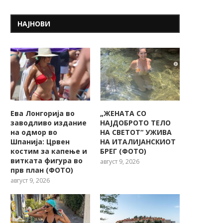
НАЈНОВИ
Ева Лонгорија во
„ЖЕНАТА СО
заводливо издание
НАЈДОБРОТО ТЕЛО
на одмор во
НА СВЕТОТ“ УЖИВА
Шпанија: Црвен
НА ИТАЛИЈАНСКИОТ
костим за капење и
БРЕГ (ФОТО)
витката фигура во
август 9, 2026
прв план (ФОТО)
август 9, 2026