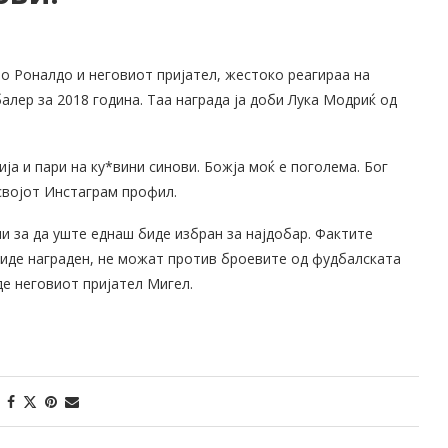
но Роналдо и неговиот пријател, жестоко реагираа на
лер за 2018 година. Таа награда ја доби Лука Модриќ од
ија и пари на ку*вини синови. Божја моќ е поголема. Бог
 својот Инстаграм профил.
ни за да уште еднаш биде избран за најдобар. Фактите
 биде награден, не можат против броевите од фудбалската
де неговиот пријател Мигел.