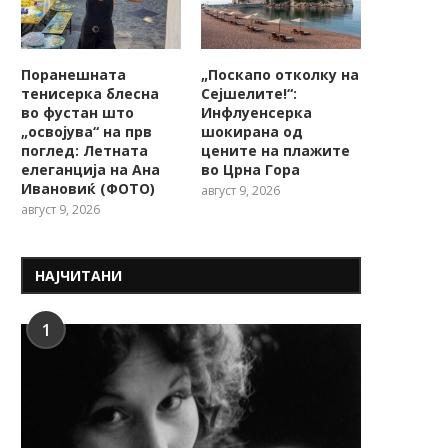
Поранешната
„Поскапо отколку на
тенисерка блесна
Сејшелите!“:
во фустан што
Инфлуенсерка
„освојува“ на прв
шокирана од
поглед: Летната
цените на плажите
елеганција на Ана
во Црна Гора
Ивановиќ (ФОТО)
август 9, 2026
август 9, 2026
НАЈЧИТАНИ
1