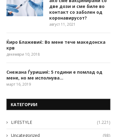
ако сме вакцинирани со
две дози и сме биле во
контакт со заболен од
коронавирусот?
август 11, 2021
Ќиро Блажевиќ: Во мене тече македонска
крв
декември 10, 2018
Снежана Ѓуришиќ: 5 години е помлад од
мене, но ме исполнува…
март 16, 2019
КАТЕГОРИИ
LIFESTYLE
(1.221)
Uncategorized
(98)