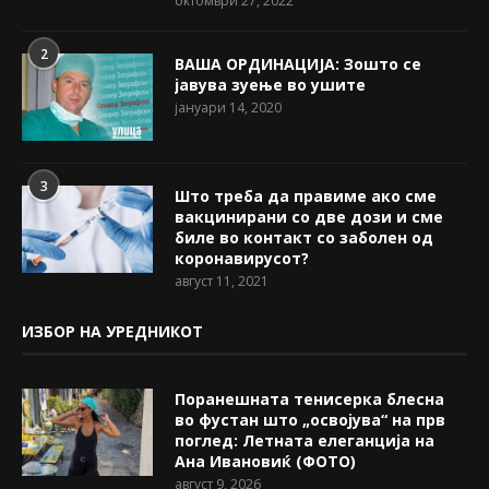
октомври 27, 2022
2
ВАША ОРДИНАЦИЈА: Зошто се
јавува зуење во ушите
јануари 14, 2020
3
Што треба да правиме ако сме
вакцинирани со две дози и сме
биле во контакт со заболен од
коронавирусот?
август 11, 2021
ИЗБОР НА УРЕДНИКОТ
Поранешната тенисерка блесна
во фустан што „освојува“ на прв
поглед: Летната елеганција на
Ана Ивановиќ (ФОТО)
август 9, 2026