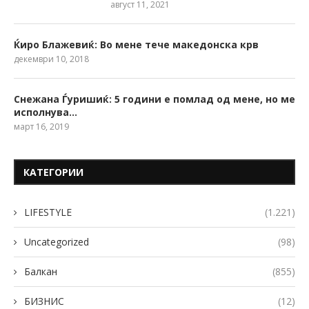
август 11, 2021
Ќиро Блажевиќ: Во мене тече македонска крв
декември 10, 2018
Снежана Ѓуришиќ: 5 години е помлад од мене, но ме
исполнува…
март 16, 2019
КАТЕГОРИИ
LIFESTYLE
(1.221)
Uncategorized
(98)
Балкан
(855)
БИЗНИС
(12)