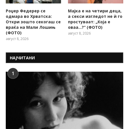
Роџер Федерер се
Мајка е на четири деца,
одмара во Хрватска:
а секси изгледот не ѝ го
Откри зошто секогаш се
простуваат: „Која е
враќа на Мали Лошињ
оваа…?“ (ФОТО)
(ФОТО)
август 8, 2026
август 8, 2026
НАЈЧИТАНИ
1