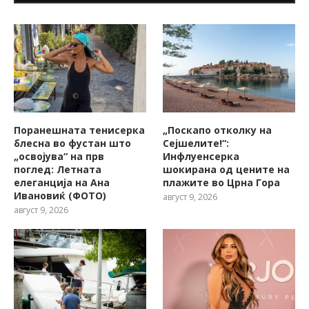
Поранешната тенисерка
„Поскапо отколку на
блесна во фустан што
Сејшелите!“:
„освојува“ на прв
Инфлуенсерка
поглед: Летната
шокирана од цените на
елеганција на Ана
плажите во Црна Гора
Ивановиќ (ФОТО)
август 9, 2026
август 9, 2026