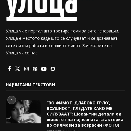
Улица.мк е портал што третира теми за сите генерации.
Улица е местото каде што се случуваат и се дознаваат
сите битни работи во нашиот живот. Зачекорете на
Улица.мк со нас.
НАЈЧИТАНИ ТЕКСТОВИ
1
“ВО ФИМОТ ‘ДЛАБОКО ГРЛО’,
ВСУШНОСТ, ГЛЕДАТЕ КАКО МЕ
СИЛУВААТ“: Шокантни детали од
животот на најпознатата актерка
во филмови за возрасни (ФОТО)