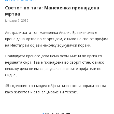
Светот во тага: Манекенка пронајдена
мртва
јануари 7, 2019
Австралиската топ-манекенка Аналис Браакенсиек е
пронајдена мртва во својот дом, откако на својот профил
на Инстаграм објави неколку збунувачки пораки.
Полицијата пренесе дека нема осомничени во врска со
нејзината смрт. Таа е пронајдена во својот стан, откако
неколку дена не им се јавувала на своите пријатели во
Сиднеј,
45-годишнио топ-модел објави низа тажни пораки за тоа
како животот и станал „мрачен и тежок“.