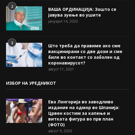
2
ВАША ОРДИНАЦИЈА: Зошто се
јавува зуење во ушите
јануари 14, 2020
3
Што треба да правиме ако сме
вакцинирани со две дози и сме
биле во контакт со заболен од
коронавирусот?
август 11, 2021
ИЗБОР НА УРЕДНИКОТ
Ева Лонгорија во заводливо
издание на одмор во Шпанија:
Црвен костим за капење и
витката фигура во прв план
(ФОТО)
август 9, 2026