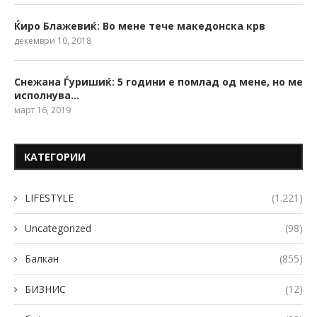
Ќиро Блажевиќ: Во мене тече македонска крв
декември 10, 2018
Снежана Ѓуришиќ: 5 години е помлад од мене, но ме
исполнува…
март 16, 2019
КАТЕГОРИИ
LIFESTYLE
(1.221)
Uncategorized
(98)
Балкан
(855)
БИЗНИС
(12)