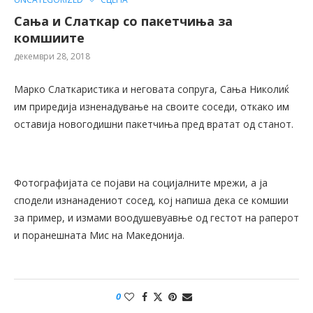
Сања и Слаткар со пакетчиња за
комшиите
декември 28, 2018
Марко Слаткаристика и неговата сопруга, Сања Николиќ
им приредија изненадување на своите соседи, откако им
оставија новогодишни пакетчиња пред вратат од станот.
Фотографијата се појави на социјалните мрежи, а ја
сподели изнанадениот сосед, кој напиша дека се комшии
за пример, и измами воодушевуавње од гестот на раперот
и поранешната Мис на Македонија.
0