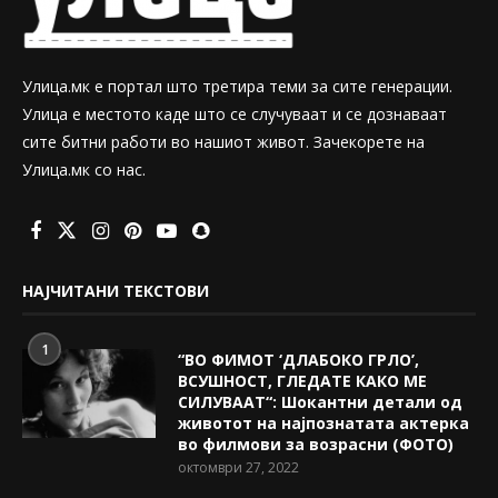
Улица.мк е портал што третира теми за сите генерации.
Улица е местото каде што се случуваат и се дознаваат
сите битни работи во нашиот живот. Зачекорете на
Улица.мк со нас.
НАЈЧИТАНИ ТЕКСТОВИ
1
“ВО ФИМОТ ‘ДЛАБОКО ГРЛО’,
ВСУШНОСТ, ГЛЕДАТЕ КАКО МЕ
СИЛУВААТ“: Шокантни детали од
животот на најпознатата актерка
во филмови за возрасни (ФОТО)
октомври 27, 2022