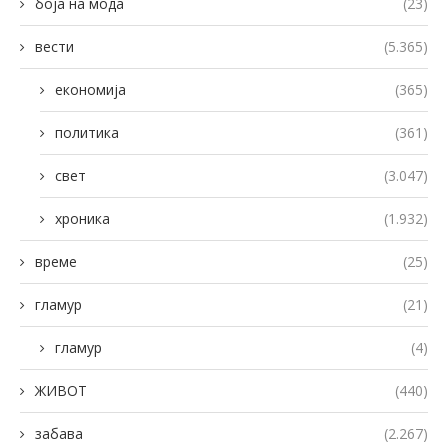
боја на мода
(23)
вести
(5.365)
економија
(365)
политика
(361)
свет
(3.047)
хроника
(1.932)
време
(25)
гламур
(21)
гламур
(4)
ЖИВОТ
(440)
забава
(2.267)