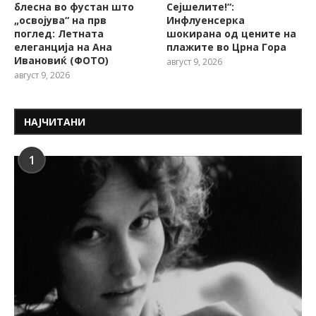
блесна во фустан што
Сејшелите!“:
„освојува“ на прв
Инфлуенсерка
поглед: Летната
шокирана од цените на
елеганција на Ана
плажите во Црна Гора
Ивановиќ (ФОТО)
август 9, 2026
август 9, 2026
НАЈЧИТАНИ
1