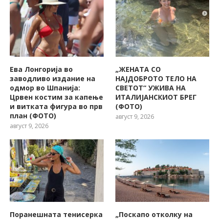
Ева Лонгорија во
„ЖЕНАТА СО
заводливо издание на
НАЈДОБРОТО ТЕЛО НА
одмор во Шпанија:
СВЕТОТ“ УЖИВА НА
Црвен костим за капење
ИТАЛИЈАНСКИОТ БРЕГ
и витката фигура во прв
(ФОТО)
план (ФОТО)
август 9, 2026
август 9, 2026
Поранешната тенисерка
„Поскапо отколку на