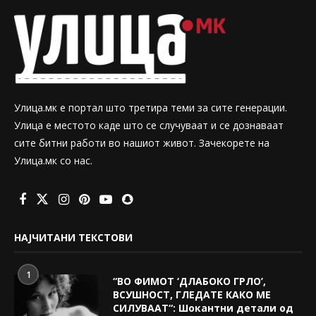
Улица.мк е портал што третира теми за сите генерации.
Улица е местото каде што се случуваат и се дознаваат
сите битни работи во нашиот живот. Зачекорете на
Улица.мк со нас.
НАЈЧИТАНИ ТЕКСТОВИ
1
“ВО ФИМОТ ‘ДЛАБОКО ГРЛО’,
ВСУШНОСТ, ГЛЕДАТЕ КАКО МЕ
СИЛУВААТ“: Шокантни детали од