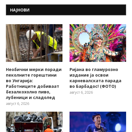
НАЈНОВИ
Необични мерки поради
Ријана во гламурозно
пеколните горештини
издание ја освои
во Унгарија:
карневалската парада
Работниците добиваат
во Барбадос! (ФОТО)
безалкохолно пиво,
август 6, 2026
лубеници и сладолед
август 6, 2026