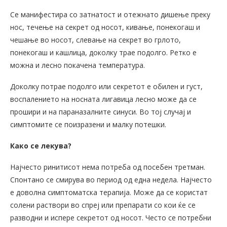
Се манифестира со затнатост и отежнато дишење преку
нос, течење на секрет од носот, кивање, понекогаш и
чешање во носот, слевање на секрет во грлото,
понекогаш и кашлица, доколку трае подолго. Ретко е
можна и лесно покачена температура.
Доколку потрае подолго или секретот е обилен и густ,
воспалението на носната лигавица лесно може да се
прошири и на параназалните синуси. Во тој случај и
симптомите се поизразени и малку потешки.
Како се лекува?
Најчесто ринитисот нема потреба од посебен третман.
Спонтано се смирува во период од една недела. Најчесто
е доволна симптоматска терапија. Може да се користат
солени раствори во спреј или препарати со кои ќе се
разводни и испере секретот од носот. Често се потребни