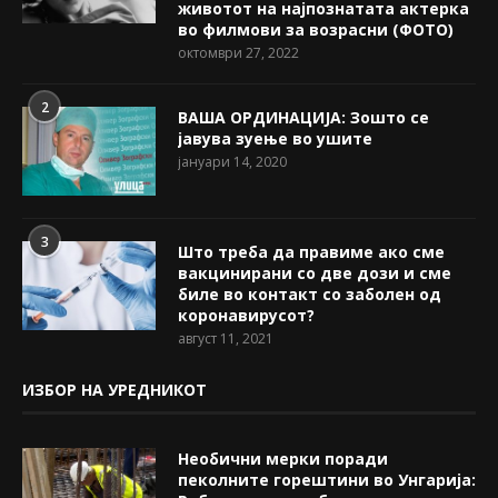
животот на најпознатата актерка
во филмови за возрасни (ФОТО)
октомври 27, 2022
2
ВАША ОРДИНАЦИЈА: Зошто се
јавува зуење во ушите
јануари 14, 2020
3
Што треба да правиме ако сме
вакцинирани со две дози и сме
биле во контакт со заболен од
коронавирусот?
август 11, 2021
ИЗБОР НА УРЕДНИКОТ
Необични мерки поради
пеколните горештини во Унгарија: