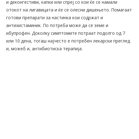
и деконгестиви, капки или спреј со кои ќе се намали
отокот на лигавицата и ќе се олесни дишењето. Помагаат
готови препарати за настинка кои содржат и
антихистаминик. По потреба може да се земе и
ибупрофен. Доколку симптомите потраат подолго од 7
или 10 дена, тогаш најчесто е потребен лекарски преглед
и, можеб и, антибиотиска терапија.