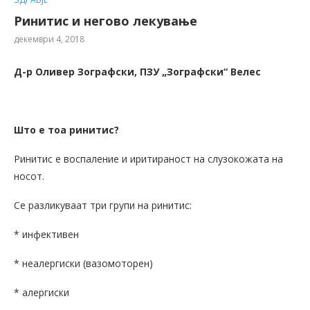
Ринитис и негово лекување
декември 4, 2018
Д-р Оливер Зографски, ПЗУ „Зографски“ Велес
Што е тоа ринитис?
Ринитис е воспаление и иритираност на слузокожата на
носот.
Се разликуваат три групи на ринитис:
* инфективен
* неалергиски (вазомоторен)
* алергиски