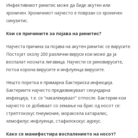
Инфективниот ринитис може да биде акутен или
хроничен. Хроничниот најчесто е поврзан со хроничен
синузитис.
Кои се причините за појава на ринитис?
Најчеста причина за појава на акутен ринитис се вирусите.
Постојат околу 200 различни вируси кои може да ја
воспалат носната лигавица. Најчести се риновирусите,
потоа корона вирусите и инфлуенца вирусите.
Нешто поретка е примарна бактериска инфекција.
Бактериите најчесто предизвикуваат секундарна
инфекција, т.е. се “накалемуваат” отпосле. Бактерии кои
најчесто се добиваат со земање на брис од носот се:
стрептококус пнеумоние, мораксела катаралис,
хемофилус инфлуенце, стафилококус ауреус.
Како се манифестира воспалението на носот?