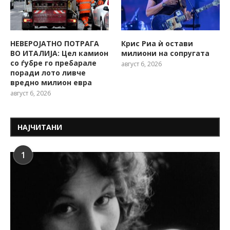
НЕВЕРОЈАТНО ПОТРАГА
Крис Риа ѝ остави
ВО ИТАЛИЈА: Цел камион
милиони на сопругата
со ѓубре го пребарале
август 6, 2026
поради лото ливче
вредно милион евра
август 6, 2026
НАЈЧИТАНИ
1