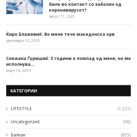
биле во контакт со заболен од
коронавирусот?
август 11, 2021
Ќиро Блажевиќ: Во мене тече македонска крв
декември 10, 2018
Снежана Ѓуришиќ: 5 години е помлад од мене, но ме
исполнува…
март 16, 2019
КАТЕГОРИИ
LIFESTYLE
(1.221)
Uncategorized
(98)
Балкан
(855)