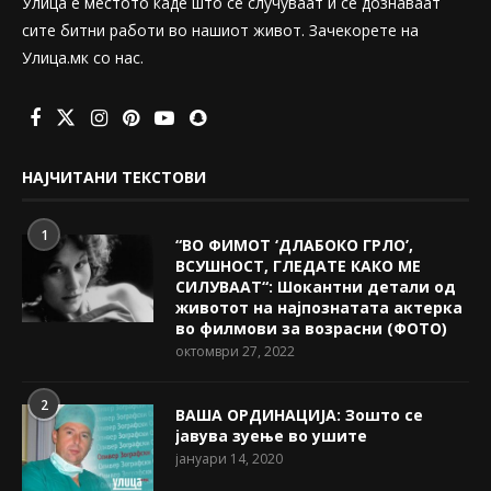
Улица е местото каде што се случуваат и се дознаваат
сите битни работи во нашиот живот. Зачекорете на
Улица.мк со нас.
НАЈЧИТАНИ ТЕКСТОВИ
1
“ВО ФИМОТ ‘ДЛАБОКО ГРЛО’,
ВСУШНОСТ, ГЛЕДАТЕ КАКО МЕ
СИЛУВААТ“: Шокантни детали од
животот на најпознатата актерка
во филмови за возрасни (ФОТО)
октомври 27, 2022
2
ВАША ОРДИНАЦИЈА: Зошто се
јавува зуење во ушите
јануари 14, 2020