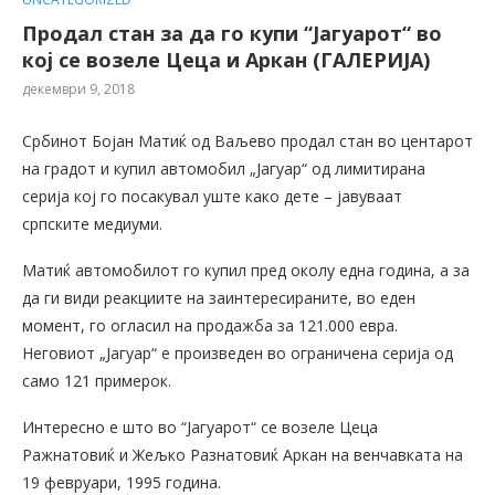
Продал стан за да го купи “Јагуарот“ во
кој се возеле Цеца и Аркан (ГАЛЕРИЈА)
декември 9, 2018
Србинот Бојан Матиќ од Ваљево продал стан во центарот
на градот и купил автомобил „Јагуар“ од лимитирана
серија кој го посакувал уште како дете – јавуваат
српските медиуми.
Матиќ автомобилот го купил пред околу една година, а за
да ги види реакциите на заинтересираните, во еден
момент, го огласил на продажба за 121.000 евра.
Неговиот „Јагуар“ е произведен во ограничена серија од
само 121 примерок.
Интересно е што во “Јагуарот“ се возеле Цеца
Ражнатовиќ и Жељко Разнатовиќ Аркан на венчавката на
19 февруари, 1995 година.