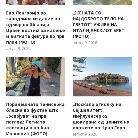
Ева Лонгорија во
„ЖЕНАТА СО
заводливо издание на
НАЈДОБРОТО ТЕЛО НА
одмор во Шпанија:
СВЕТОТ“ УЖИВА НА
Црвен костим за капење
ИТАЛИЈАНСКИОТ БРЕГ
и витката фигура во прв
(ФОТО)
план (ФОТО)
август 9, 2026
август 9, 2026
Поранешната тенисерка
„Поскапо отколку на
блесна во фустан што
Сејшелите!“:
„освојува“ на прв
Инфлуенсерка
поглед: Летната
шокирана од цените на
елеганција на Ана
плажите во Црна Гора
Ивановиќ (ФОТО)
август 9, 2026