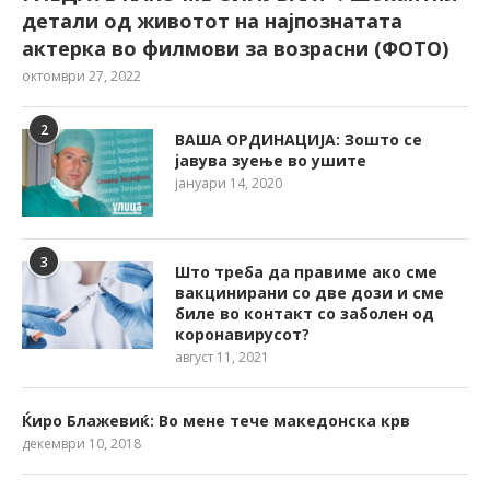
детали од животот на најпознатата
актерка во филмови за возрасни (ФОТО)
октомври 27, 2022
2
ВАША ОРДИНАЦИЈА: Зошто се
јавува зуење во ушите
јануари 14, 2020
3
Што треба да правиме ако сме
вакцинирани со две дози и сме
биле во контакт со заболен од
коронавирусот?
август 11, 2021
Ќиро Блажевиќ: Во мене тече македонска крв
декември 10, 2018