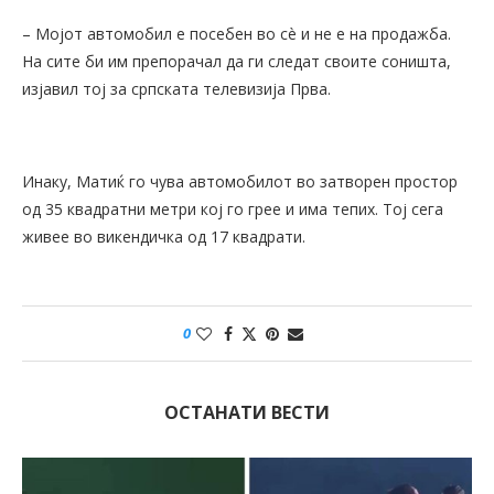
– Мојот автомобил е посебен во сè и не е на продажба.
На сите би им препорачал да ги следат своите соништа,
изјавил тој за српската телевизија Прва.
Инаку, Матиќ го чува автомобилот во затворен простор
од 35 квадратни метри кој го грее и има тепих. Тој сега
живее во викендичка од 17 квадрати.
0
ОСТАНАТИ ВЕСТИ