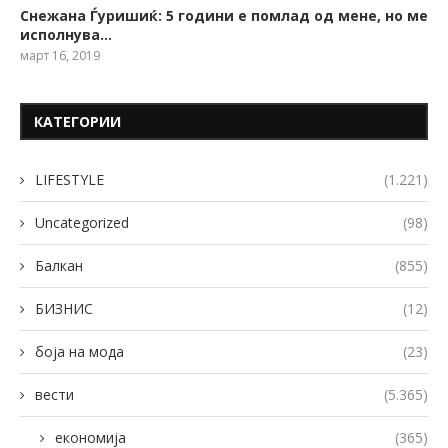
Снежана Ѓуришиќ: 5 години е помлад од мене, но ме
исполнува…
март 16, 2019
КАТЕГОРИИ
LIFESTYLE
(1.221)
Uncategorized
(98)
Балкан
(855)
БИЗНИС
(12)
боја на мода
(23)
вести
(5.365)
економија
(365)