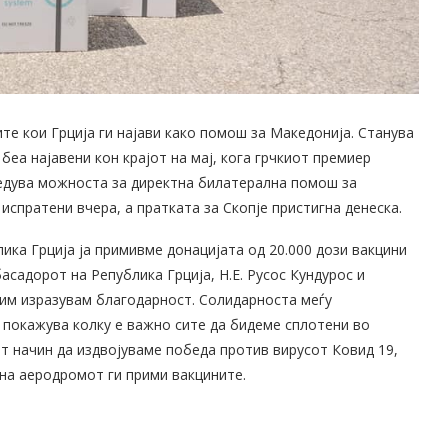
те кои Грција ги најави како помош за Македонија. Станува
 беа најавени кон крајот на мај, кога грчкиот премиер
ледува можноста за директна билатерална помош за
испратени вчера, а пратката за Скопје пристигна денеска.
ика Грција ја примивме донацијата од 20.000 дози вакцини
асадорот на Република Грција, Н.Е. Русос Кундурос и
о им изразувам благодарност. Солидарноста меѓу
а покажува колку е важно сите да бидеме сплотени во
от начин да издвојуваме победа против вирусот Ковид 19,
 на аеродромот ги прими вакцините.