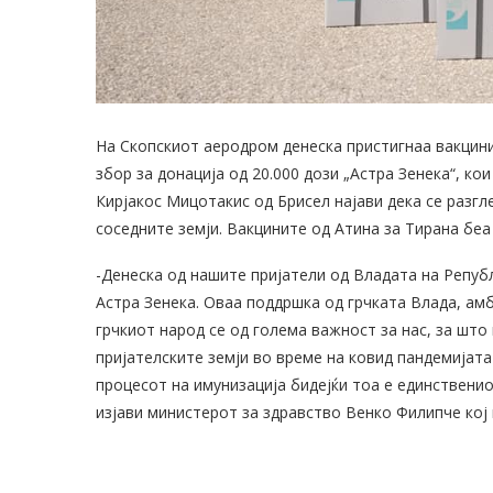
На Скопскиот аеродром денеска пристигнаа вакцини
збор за донација од 20.000 дози „Астра Зенека“, кои
Кирјакос Мицотакис од Брисел најави дека се разг
соседните земји. Вакцините од Атина за Тирана беа 
-Денеска од нашите пријатели од Владата на Републ
Астра Зенека. Оваа поддршка од грчката Влада, амб
грчкиот народ се од голема важност за нас, за шт
пријателските земји во време на ковид пандемијат
процесот на имунизација бидејќи тоа е единствени
изјави министерот за здравство Венко Филипче кој