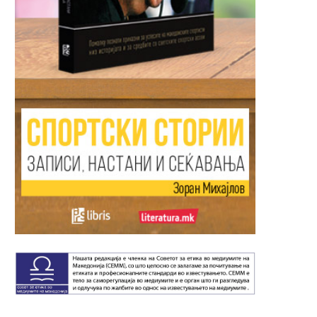
“СЕ СРАМАМ ОД СИТЕ
Град Скопје денеска ќе 
ГЛУПОСТИ“: Наставничката
галијата кај...
Весела, една...