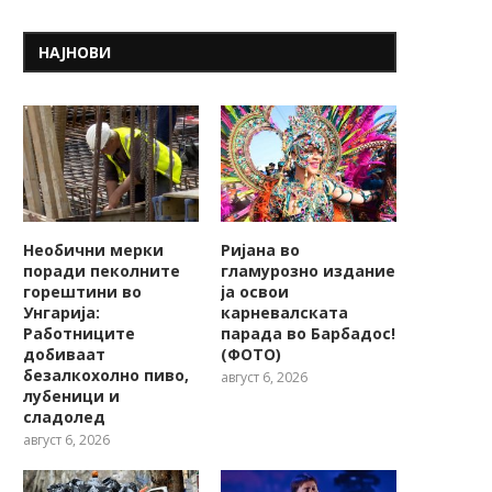
НАЈНОВИ
Необични мерки
Ријана во
поради пеколните
гламурозно издание
горештини во
ја освои
Унгарија:
карневалската
Работниците
парада во Барбадос!
добиваат
(ФОТО)
безалкохолно пиво,
август 6, 2026
лубеници и
сладолед
август 6, 2026