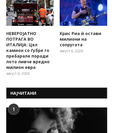
НЕВЕРОЈАТНО
Крис Риа ѝ остави
ПОТРАГА ВО
милиони на
ИТАЛИЈА: Цел
сопругата
камион со ѓубре го
август 6, 2026
пребарале поради
лото ливче вредно
милион евра
август 6, 2026
НАЈЧИТАНИ
1