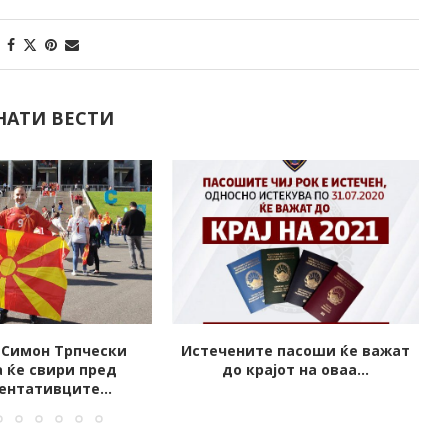
НАТИ ВЕСТИ
е пасоши ќе важат
Почна делењето бесплатни
јот на оваа...
картички за патарина на
српските...