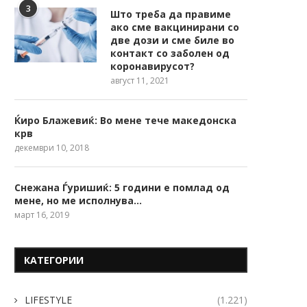
3
Што треба да правиме
ако сме вакцинирани со
две дози и сме биле во
контакт со заболен од
коронавирусот?
август 11, 2021
Ќиро Блажевиќ: Во мене тече македонска
крв
декември 10, 2018
Снежана Ѓуришиќ: 5 години е помлад од
мене, но ме исполнува…
март 16, 2019
КАТЕГОРИИ
LIFESTYLE
(1.221)