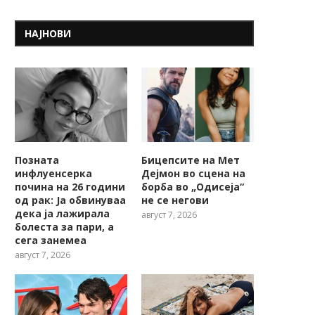
НАЈНОВИ
Позната
Бицепсите на Мет
инфлуенсерка
Дејмон во сцена на
почина на 26 години
борба во „Одисеја“
од рак: Ја обвинуваа
не се негови
дека ја лажирала
август 7, 2026
болеста за пари, а
сега занемеа
август 7, 2026