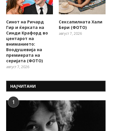
Синот на Ричард
Сексапилната Хали
Гир и ќерката на
Бери (ФОТО)
Синди Крафорд во
август 7, 2026
центарот на
вниманието:
Воодушевија на
премиерата на
серијата (ФОТО)
август 7, 2026
НАЈЧИТАНИ
1