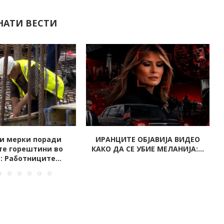
НАТИ ВЕСТИ
 ОБЈАВИЈА ВИДЕО
Италијански новинар брутално
 УБИЕ МЕЛАНИЈА:...
убиен – телото му било...