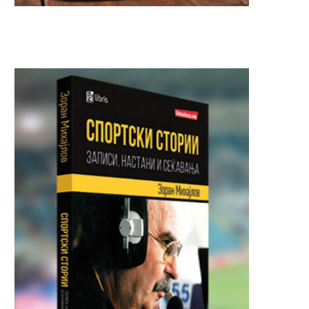
МАСОВНА ТЕПАЧКА ВО АВИОН НА
Трагедија во Шпанија
10.000 МЕТРИ: Пилотот...
годишно момче почин
време...