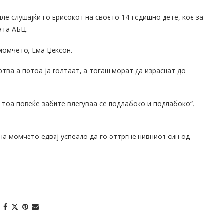
ле слушајќи го врисокот на своето 14-годишно дете, кое за
ата АБЦ.
 момчето, Ема Џексон.
ртва а потоа ја голтаат, а тогаш морат да израснат до
 тоа повеќе забите влегуваа се подлабоко и подлабоко“,
на момчето едвај успеало да го оттргне нивниот син од