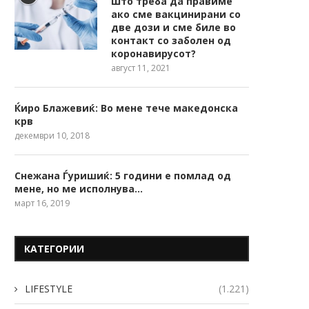
Што треба да правиме
ако сме вакцинирани со
две дози и сме биле во
контакт со заболен од
коронавирусот?
август 11, 2021
Ќиро Блажевиќ: Во мене тече македонска
крв
декември 10, 2018
Снежана Ѓуришиќ: 5 години е помлад од
мене, но ме исполнува…
март 16, 2019
КАТЕГОРИИ
LIFESTYLE
(1.221)