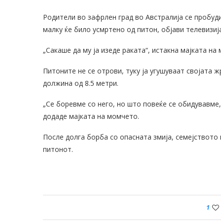
Родители во зафрлен град во Австралија се пробуди
малку ќе било усмртено од питон, објави телевизиј
„Сакаше да му ја изеде раката“, истакна мајката на
Питоните не се отрови, туку ја угушуваат својата ж
должина од 8.5 метри.
„Се боревме со него, но што повеќе се обидувавме,
додаде мајката на момчето.
После долга борба со опасната змија, семејството 
питонот.
1