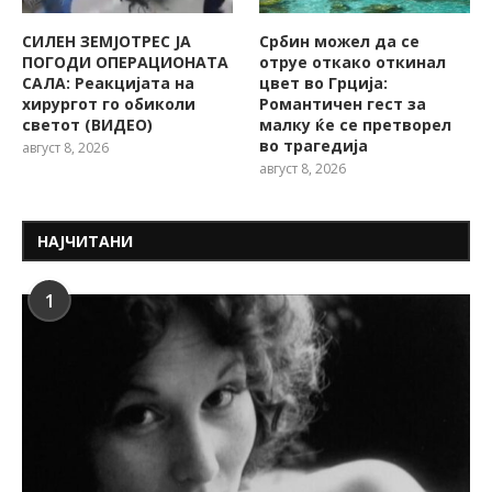
СИЛЕН ЗЕМЈОТРЕС ЈА
Србин можел да се
ПОГОДИ ОПЕРАЦИОНАТА
отруе откако откинал
САЛА: Реакцијата на
цвет во Грција:
хирургот го обиколи
Романтичен гест за
светот (ВИДЕО)
малку ќе се претворел
во трагедија
август 8, 2026
август 8, 2026
НАЈЧИТАНИ
1