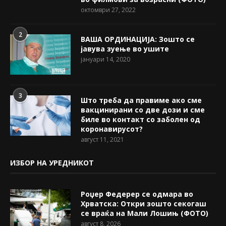
октомври 27, 2022
2
ВАША ОРДИНАЦИЈА: Зошто се
јавува зуење во ушите
јануари 14, 2020
3
Што треба да правиме ако сме
вакцинирани со две дози и сме
биле во контакт со заболен од
коронавирусот?
август 11, 2021
ИЗБОР НА УРЕДНИКОТ
Роџер Федерер се одмара во
Хрватска: Откри зошто секогаш
се враќа на Мали Лошињ (ФОТО)
август 8, 2026