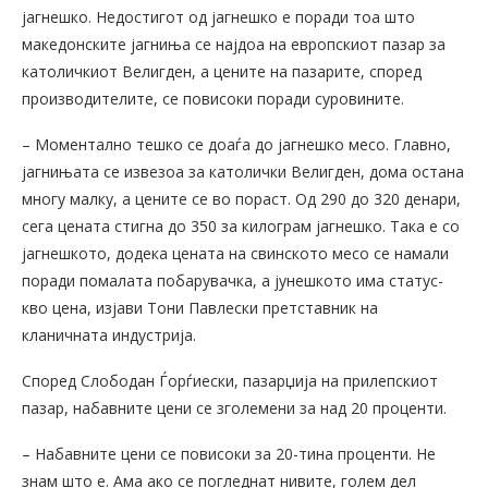
јагнешко. Недостигот од јагнешко е поради тоа што
македонските јагниња се најдоа на европскиот пазар за
католичкиот Велигден, а цените на пазарите, според
производителите, се повисоки поради суровините.
– Моментално тешко се доаѓа до јагнешко месо. Главно,
јагнињата се извезоа за католички Велигден, дома остана
многу малку, а цените се во пораст. Од 290 до 320 денари,
сега цената стигна до 350 за килограм јагнешко. Така е со
јагнешкото, додека цената на свинското месо се намали
поради помалата побарувачка, а јунешкото има статус-
кво цена, изјави Тони Павлески претставник на
кланичната индустрија.
Според Слободан Ѓорѓиески, пазарџија на прилепскиот
пазар, набавните цени се зголемени за над 20 проценти.
– Набавните цени се повисоки за 20-тина проценти. Не
знам што е. Ама ако се погледнат нивите, голем дел