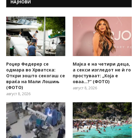
НАЈНОВИ
Роџер Федерер се
Мајка е на четири деца,
одмара во Хрватска:
а секси изгледот не ѝ го
Откри зошто секогаш се
простуваат: „Која е
враќа на Мали Лошињ
оваа…?“ (ФОТО)
(ФОТО)
август 8, 2026
август 8, 2026