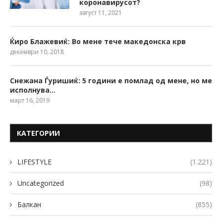
коронавирусот?
август 11, 2021
Ќиро Блажевиќ: Во мене тече македонска крв
декември 10, 2018
Снежана Ѓуришиќ: 5 години е помлад од мене, но ме
исполнува…
март 16, 2019
КАТЕГОРИИ
LIFESTYLE
(1.221)
Uncategorized
(98)
Балкан
(855)