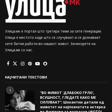
Улица.мк е портал што третира теми за сите генерации.
Улица е местото каде што се случуваат и се дознаваат
сите битни работи во нашиот живот. Зачекорете на
Улица.мк со нас.
НАЈЧИТАНИ ТЕКСТОВИ
1
“ВО ФИМОТ ‘ДЛАБОКО ГРЛО’,
ВСУШНОСТ, ГЛЕДАТЕ КАКО МЕ
СИЛУВААТ“: Шокантни детали од
животот на најпознатата актерка
во филмови за возрасни (ФОТО)