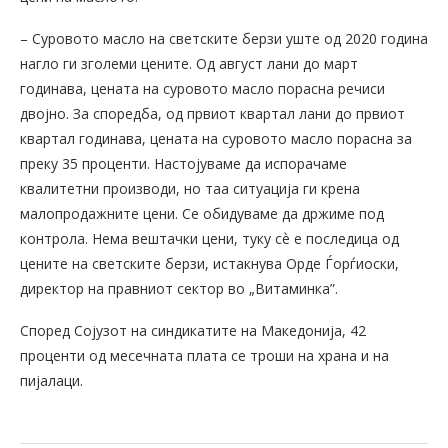
– Суровото масло на светските берзи уште од 2020 година
нагло ги зголеми цените. Од август лани до март
годинава, цената на суровото масло порасна речиси
двојно. За споредба, од првиот квартал лани до првиот
квартал годинава, цената на суровото масло порасна за
преку 35 проценти. Настојуваме да испорачаме
квалитетни производи, но таа ситуација ги крена
малопродажните цени. Се обидуваме да држиме под
контрола. Нема вештачки цени, туку сѐ е последица од
цените на светските берзи, истакнува Орде Ѓорѓиоски,
директор на правниот сектор во „Витаминка”.
Според Сојузот на синдикатите на Македонија, 42
проценти од месечната плата се троши на храна и на
пијалаци.