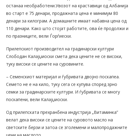
останаа необработени.Увозот на краставици од Албанија
во старт е 75 денари, продажната цена е минимум 80
денари за килограм. А домашните имаат набавна цена од
110 денари. Како што стојат работите, ова ќе продолжи и
по празниците, вели Ѓорѓиески.
Прилепскиот производител на градинарски култури
Слободан Калајџиоски смета дека цените не се високи,
туку високи се цените на суровините.
– Семенскиот материјал и ѓубривата двојно поскапеа.
Семето не е на кило, туку сега се купува според зрно
семки за градинарските култури. И ѓубривата се многу
поскапени, вели Калајџиоски.
Од прилепската прехранбена индустрија „Витаминка”
велат дека високи се цените на суровото масло на
светските берзи и затоа се зголемени и малопродажните
цени на маслото.