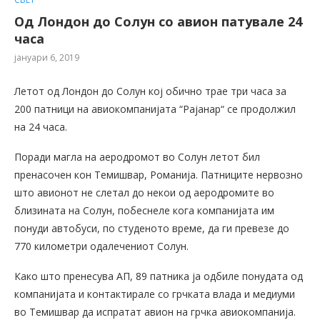
Од Лондон до Солун со авион патувале 24
часа
јануари 6, 2019
Летот од Лондон до Солун кој обично трае три часа за
200 патници на авиокомпанијата “Рајанар“ се продолжил
на 24 часа.
Поради магла на аеродромот во Солун летот бил
пренасочен кон Темишвар, Романија. Патниците нервозно
што авионот не слетал до некои од аеродромите во
близината на Солун, побеснеле кога компанијата им
понуди автобуси, по студеното време, да ги превезе до
770 километри одалечениот Солун.
Како што пренесува АП, 89 патника ја одбиле понудата од
компанијата и контактирале со грчката влада и медиуми
во Темишвар да испратат авион на грчка авиокомпанија.