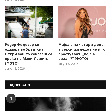
Роџер Федерер се
Мајка е на четири деца,
одмара во Хрватска:
а секси изгледот не ѝ го
Откри зошто секогаш се
простуваат: „Која е
враќа на Мали Лошињ
оваа…?“ (ФОТО)
(ФОТО)
август 8, 2026
август 8, 2026
НАЈЧИТАНИ
1