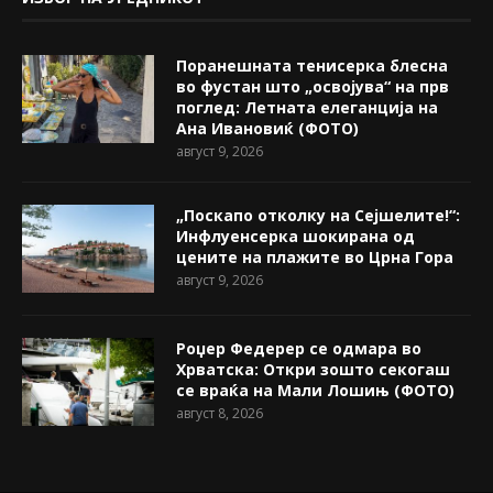
Поранешната тенисерка блесна
во фустан што „освојува“ на прв
поглед: Летната елеганција на
Ана Ивановиќ (ФОТО)
август 9, 2026
„Поскапо отколку на Сејшелите!“:
Инфлуенсерка шокирана од
цените на плажите во Црна Гора
август 9, 2026
Роџер Федерер се одмара во
Хрватска: Откри зошто секогаш
се враќа на Мали Лошињ (ФОТО)
август 8, 2026