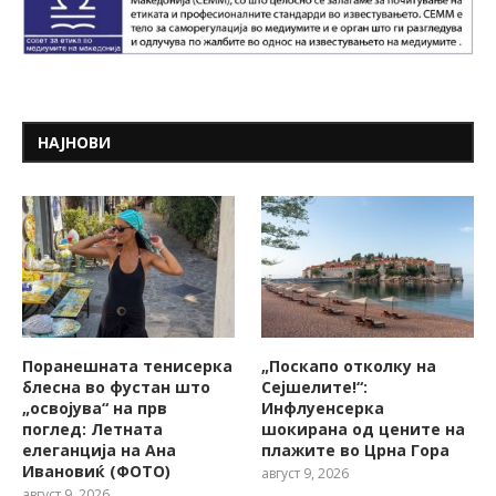
НАЈНОВИ
Поранешната тенисерка
„Поскапо отколку на
блесна во фустан што
Сејшелите!“:
„освојува“ на прв
Инфлуенсерка
поглед: Летната
шокирана од цените на
елеганција на Ана
плажите во Црна Гора
Ивановиќ (ФОТО)
август 9, 2026
август 9, 2026