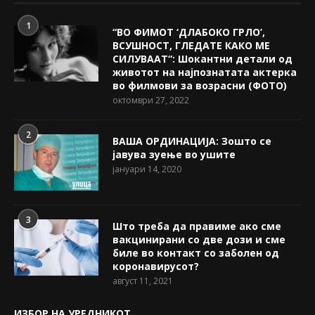
1
“ВО ФИМОТ ‘ДЛАБОКО ГРЛО’,
ВСУШНОСТ, ГЛЕДАТЕ КАКО МЕ
СИЛУВААТ“: Шокантни детали од
животот на најпознатата актерка
во филмови за возрасни (ФОТО)
октомври 27, 2022
2
ВАША ОРДИНАЦИЈА: Зошто се
јавува зуење во ушите
јануари 14, 2020
3
Што треба да правиме ако сме
вакцинирани со две дози и сме
биле во контакт со заболен од
коронавирусот?
август 11, 2021
ИЗБОР НА УРЕДНИКОТ