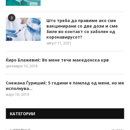
3
Што треба да правиме ако сме
вакцинирани со две дози и сме
биле во контакт со заболен од
коронавирусот?
август 11, 2021
Ќиро Блажевиќ: Во мене тече македонска крв
декември 10, 2018
Снежана Ѓуришиќ: 5 години е помлад од мене, но ме
исполнува…
март 16, 2019
КАТЕГОРИИ