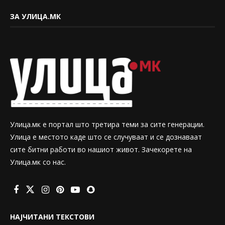
ЗА УЛИЦА.МК
Улица.мк е портал што третира теми за сите генерации.
Улица е местото каде што се случуваат и се дознаваат
сите битни работи во нашиот живот. Зачекорете на
Улица.мк со нас.
НАЈЧИТАНИ ТЕКСТОВИ