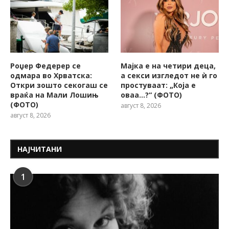
Роџер Федерер се
Мајка е на четири деца,
одмара во Хрватска:
а секси изгледот не ѝ го
Откри зошто секогаш се
простуваат: „Која е
враќа на Мали Лошињ
оваа…?“ (ФОТО)
(ФОТО)
август 8, 2026
август 8, 2026
НАЈЧИТАНИ
1