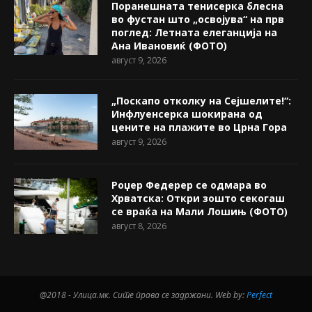
Поранешната тенисерка блесна
во фустан што „освојува“ на прв
поглед: Летната елеганција на
Ана Ивановиќ (ФОТО)
август 9, 2026
„Поскапо отколку на Сејшелите!“:
Инфлуенсерка шокирана од
цените на плажите во Црна Гора
август 9, 2026
Роџер Федерер се одмара во
Хрватска: Откри зошто секогаш
се враќа на Мали Лошињ (ФОТО)
август 8, 2026
@2018 - Улица.мк. Сите права се задржани. Web by:
Perfect