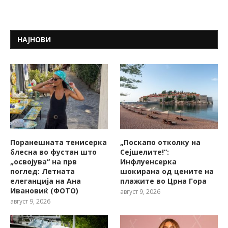
НАЈНОВИ
Поранешната тенисерка
„Поскапо отколку на
блесна во фустан што
Сејшелите!“:
„освојува“ на прв
Инфлуенсерка
поглед: Летната
шокирана од цените на
елеганција на Ана
плажите во Црна Гора
Ивановиќ (ФОТО)
август 9, 2026
август 9, 2026