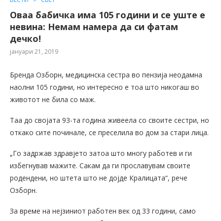
Оваа бабичка има 105 години и се уште е
невина: Немам намера да си фатам
дечко!
јануари 21, 2019
Бренда Озборн, медицинска сестра во пензија неодамна
наолни 105 години, но интересно е тоа што никогаш во
животот не била со маж.
Таа до својата 93-та година живеела со своите сестри, но
откако сите починале, се преселила во дом за стари лица.
„Го задржав здравјето затоа што многу работев и ги
избегнував мажите. Сакам да ги прославувам своите
родендени, но штета што не дојде Кралицата“, рече
Озборн.
За време на нејзиниот работен век од 33 години, само