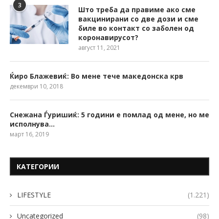
3
Што треба да правиме ако сме
вакцинирани со две дози и сме
биле во контакт со заболен од
коронавирусот?
август 11, 2021
Ќиро Блажевиќ: Во мене тече македонска крв
декември 10, 2018
Снежана Ѓуришиќ: 5 години е помлад од мене, но ме
исполнува…
март 16, 2019
КАТЕГОРИИ
LIFESTYLE
(1.221)
Uncategorized
(98)