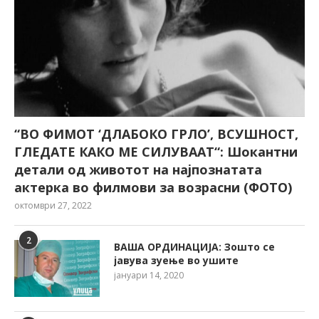
“ВО ФИМОТ ‘ДЛАБОКО ГРЛО’, ВСУШНОСТ,
ГЛЕДАТЕ КАКО МЕ СИЛУВААТ“: Шокантни
детали од животот на најпознатата
актерка во филмови за возрасни (ФОТО)
октомври 27, 2022
2
ВАША ОРДИНАЦИЈА: Зошто се
јавува зуење во ушите
јануари 14, 2020