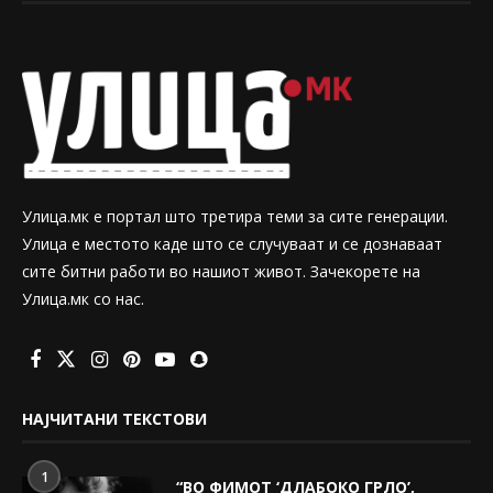
Улица.мк е портал што третира теми за сите генерации.
Улица е местото каде што се случуваат и се дознаваат
сите битни работи во нашиот живот. Зачекорете на
Улица.мк со нас.
НАЈЧИТАНИ ТЕКСТОВИ
1
“ВО ФИМОТ ‘ДЛАБОКО ГРЛО’,