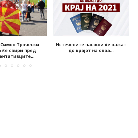
е пасоши ќе важат
Пристигнаа вакцините од
јот на оваа...
Грција