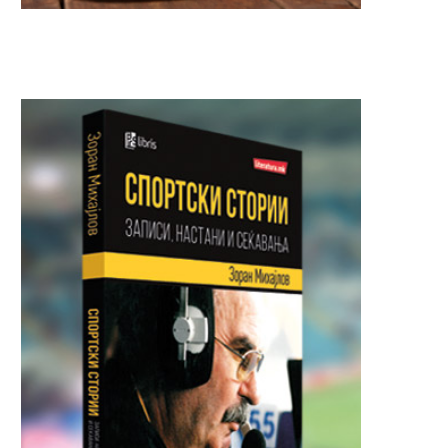
Почна делењето бесплатни
“СЕ СРАМАМ ОД СИ
картички за патарина на
ГЛУПОСТИ“: Наставни
српските...
Весела, една...