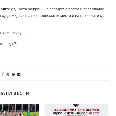
уште од ноќта најпрвин на западот а потоа и претпладне
од дожд и снег, а на повисоките места и на планините од
о ќе засилува.
опје до 7.
НАТИ ВЕСТИ