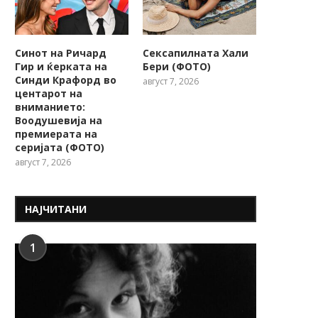
Синот на Ричард
Сексапилната Хали
Гир и ќерката на
Бери (ФОТО)
Синди Крафорд во
август 7, 2026
центарот на
вниманието:
Воодушевија на
премиерата на
серијата (ФОТО)
август 7, 2026
НАЈЧИТАНИ
1