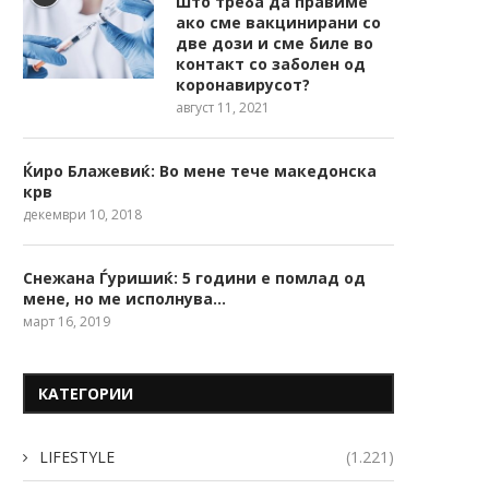
Што треба да правиме
ако сме вакцинирани со
две дози и сме биле во
контакт со заболен од
коронавирусот?
август 11, 2021
Ќиро Блажевиќ: Во мене тече македонска
крв
декември 10, 2018
Снежана Ѓуришиќ: 5 години е помлад од
мене, но ме исполнува…
март 16, 2019
КАТЕГОРИИ
LIFESTYLE
(1.221)