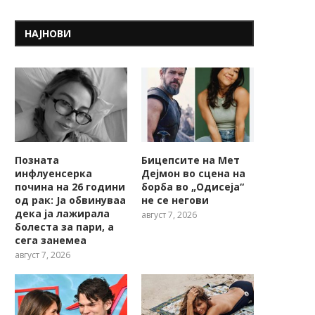
НАЈНОВИ
Позната
Бицепсите на Мет
инфлуенсерка
Дејмон во сцена на
почина на 26 години
борба во „Одисеја“
од рак: Ја обвинуваа
не се негови
дека ја лажирала
август 7, 2026
болеста за пари, а
сега занемеа
август 7, 2026