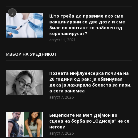
3
Што треба да правиме ако сме
вакцинирани со две дози и сме
биле во контакт со заболен од
коронавирусот?
август 11, 2021
ИЗБОР НА УРЕДНИКОТ
Позната инфлуенсерка почина на
26 години од рак: Ја обвинуваа
дека ја лажирала болеста за пари,
а сега занемеа
август 7, 2026
Бицепсите на Мет Дејмон во
сцена на борба во „Одисеја“ не се
негови
август 7, 2026