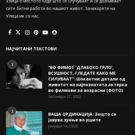
Улица е местото каде што се случуваат и се дознаваат
сите битни работи во нашиот живот. Зачекорете на
Улица.мк со нас.
НАЈЧИТАНИ ТЕКСТОВИ
1
“ВО ФИМОТ ‘ДЛАБОКО ГРЛО’,
ВСУШНОСТ, ГЛЕДАТЕ КАКО МЕ
СИЛУВААТ“: Шокантни детали од
животот на најпознатата актерка
во филмови за возрасни (ФОТО)
октомври 27, 2022
2
ВАША ОРДИНАЦИЈА: Зошто се
јавува зуење во ушите
јануари 14, 2020