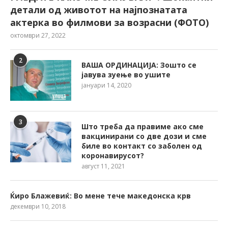
детали од животот на најпознатата
актерка во филмови за возрасни (ФОТО)
октомври 27, 2022
2
ВАША ОРДИНАЦИЈА: Зошто се
јавува зуење во ушите
јануари 14, 2020
3
Што треба да правиме ако сме
вакцинирани со две дози и сме
биле во контакт со заболен од
коронавирусот?
август 11, 2021
Ќиро Блажевиќ: Во мене тече македонска крв
декември 10, 2018