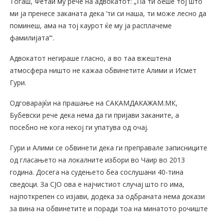
Тогаш, Фетаи му рече на адвокатот: „Па ти беше тој што
ми ја пренесе заканата дека ’ти си наша, ти може лесно да
поминеш, ама на тој каурот ќе му ја расплачеме
фамилијата’“.
Адвокатот негираше гласно, а во таа вжештена
атмосфера ништо не кажаа обвинетите Алими и Исмет
Гури.
Одговарајќи на прашање на САКАМДАКАЖАМ.МК,
Бубевски рече дека нема да ги пријави заканите, а
посебно не кога некој ги упатува од очај.
Гури и Алими се обвинети дека ги преправале записниците
од гласањето на локалните избори во Чаир во 2013
година. Досега на судењето беа сослушани 40-тина
сведоци. За СЈО ова е најчистиот случај што го има,
најпоткрепен со изјави, додека за одбраната нема докази
за вина на обвинетите и поради тоа на минатото рочиште