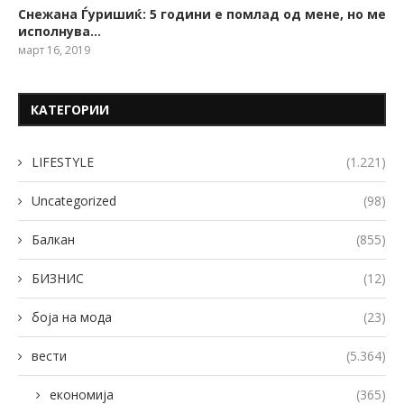
Снежана Ѓуришиќ: 5 години е помлад од мене, но ме
исполнува…
март 16, 2019
КАТЕГОРИИ
LIFESTYLE
(1.221)
Uncategorized
(98)
Балкан
(855)
БИЗНИС
(12)
боја на мода
(23)
вести
(5.364)
економија
(365)