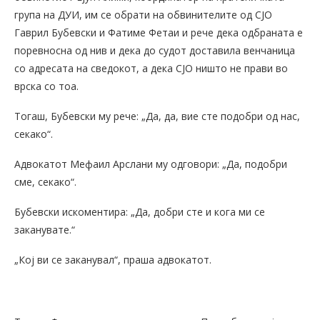
група на ДУИ, им се обрати на обвинителите од СЈО
Гаврил Бубевски и Фатиме Фетаи и рече дека одбраната е
поревносна од нив и дека до судот доставила венчаница
со адресата на сведокот, а дека СЈО ништо не прави во
врска со тоа.
Тогаш, Бубевски му рече: „Да, да, вие сте подобри од нас,
секако“.
Адвокатот Мефаил Арслани му одговори: „Да, подобри
сме, секако“.
Бубевски искоментира: „Да, добри сте и кога ми се
заканувате.“
„Кој ви се заканувал“, праша адвокатот.