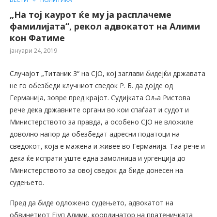
„На тој каурот ќе му ја расплачеме
фамилијата“, рекол адвокатот на Алими
кон Фатиме
јануари 24, 2019
Случајот „Титаник 3“ на СЈО, кој заглави бидејќи државата
не го обезбеди клучниот сведок Р. Б. да дојде од
Германија, зовре пред крајот. Судијката Оља Ристова
рече дека државните органи во кои спаѓаат и судот и
Министерството за правда, а особено СЈО не вложиле
доволно напор да обезбедат адресни податоци на
сведокот, која е мажена и живее во Германија. Таа рече и
дека ќе испрати уште една замолница и ургенција до
Министерството за овој сведок да биде донесен на
судењето.
Пред да биде одложено судењето, адвокатот на
обвинетиот Ејуп Алими, координатор на пратеничката