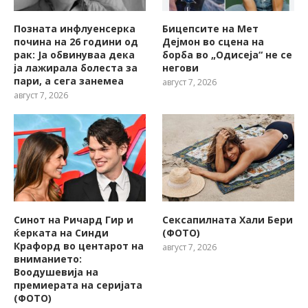
Позната инфлуенсерка
Бицепсите на Мет
почина на 26 години од
Дејмон во сцена на
рак: Ја обвинуваа дека
борба во „Одисеја“ не се
ја лажирала болеста за
негови
пари, а сега занемеа
август 7, 2026
август 7, 2026
Синот на Ричард Гир и
Сексапилната Хали Бери
ќерката на Синди
(ФОТО)
Крафорд во центарот на
август 7, 2026
вниманието:
Воодушевија на
премиерата на серијата
(ФОТО)