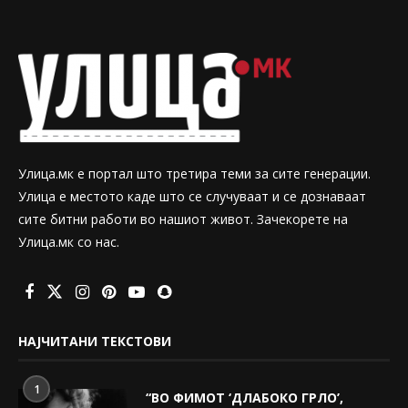
Улица.мк е портал што третира теми за сите генерации.
Улица е местото каде што се случуваат и се дознаваат
сите битни работи во нашиот живот. Зачекорете на
Улица.мк со нас.
НАЈЧИТАНИ ТЕКСТОВИ
1
“ВО ФИМОТ ‘ДЛАБОКО ГРЛО’,