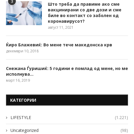
3
Што треба да правиме ако сме
вакцинирани со две дози и сме
биле во контакт со заболен од
коронавирусот?
август 11, 2021
Ќиро Блажевиќ: Во мене тече македонска крв
декември 10, 2018
Снежана Ѓуришиќ: 5 години е помлад од мене, но ме
исполнува…
март 16, 2019
КАТЕГОРИИ
LIFESTYLE
(1.221)
Uncategorized
(98)