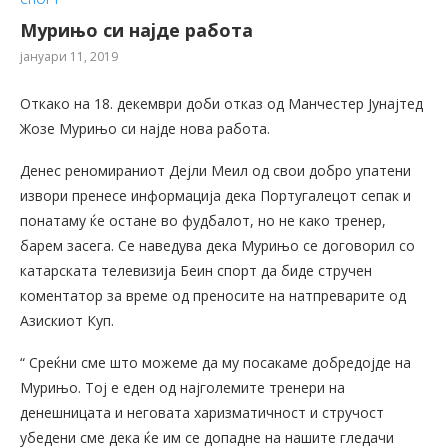
Мурињо си најде работа
јануари 11, 2019
Oткако на 18. декември доби отказ од Манчестер Јунајтед
Жозе Мурињо си најде нова работа.
Денес реномираниот Дејли Меил од свои добро упатени
извори пренесе информација дека Португалецот сепак и
понатаму ќе остане во фудбалот, но не како тренер,
барем засега. Се наведува дека Мурињо се договорил со
катарската телевизија Беин спорт да биде стручен
коментатор за време од преносите на натпреварите од
Азискиот Куп.
“ Среќни сме што можеме да му посакаме добредојде на
Мурињо. Тој е еден од најголемите тренери на
денешницата и неговата харизматичност и стручост
убедени сме дека ќе им се допадне на нашите гледачи