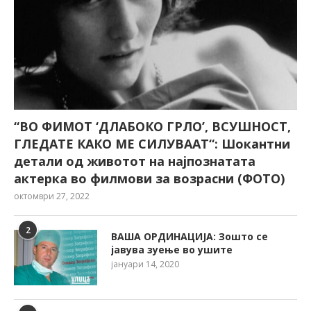
“ВО ФИМОТ ‘ДЛАБОКО ГРЛО’, ВСУШНОСТ,
ГЛЕДАТЕ КАКО МЕ СИЛУВААТ“: Шокантни
детали од животот на најпознатата
актерка во филмови за возрасни (ФОТО)
октомври 27, 2022
2
ВАША ОРДИНАЦИЈА: Зошто се
јавува зуење во ушите
јануари 14, 2020