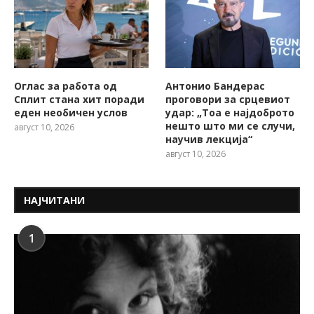
Оглас за работа од
Антонио Бандерас
Сплит стана хит поради
проговори за срцевиот
еден необичен услов
удар: „Тоа е најдоброто
нешто што ми се случи,
август 10, 2026
научив лекција“
август 10, 2026
НАЈЧИТАНИ
1