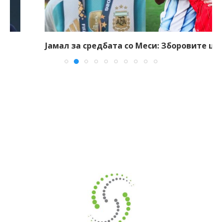
Јамал за средбата со Меси: Зборовите што ми...