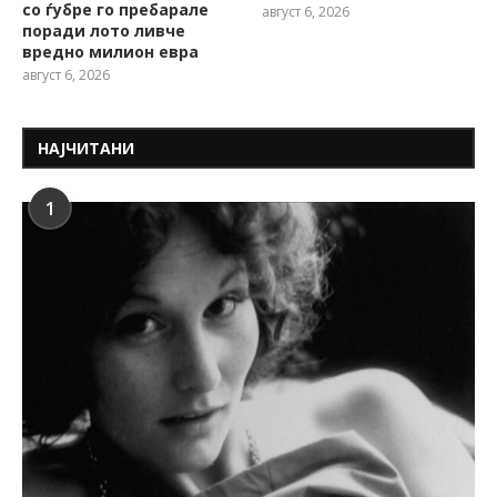
со ѓубре го пребарале
август 6, 2026
поради лото ливче
вредно милион евра
август 6, 2026
НАЈЧИТАНИ
1