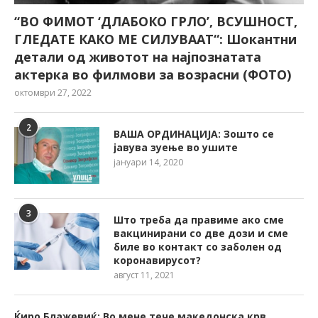
“ВО ФИМОТ ‘ДЛАБОКО ГРЛО’, ВСУШНОСТ,
ГЛЕДАТЕ КАКО МЕ СИЛУВААТ“: Шокантни
детали од животот на најпознатата
актерка во филмови за возрасни (ФОТО)
октомври 27, 2022
2
ВАША ОРДИНАЦИЈА: Зошто се
јавува зуење во ушите
јануари 14, 2020
3
Што треба да правиме ако сме
вакцинирани со две дози и сме
биле во контакт со заболен од
коронавирусот?
август 11, 2021
Ќиро Блажевиќ: Во мене тече македонска крв