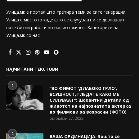
Улица.мк е портал што третира теми за сите генерации.
Улица е местото каде што се случуваат и се дознаваат
сите битни работи во нашиот живот. Зачекорете на
Улица.мк со нас.
НАЈЧИТАНИ ТЕКСТОВИ
1
“ВО ФИМОТ ‘ДЛАБОКО ГРЛО’,
ВСУШНОСТ, ГЛЕДАТЕ КАКО МЕ
СИЛУВААТ“: Шокантни детали од
животот на најпознатата актерка
во филмови за возрасни (ФОТО)
октомври 27, 2022
2
ВАША ОРДИНАЦИЈА: Зошто се