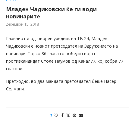
Младен Чадиковски ќе ги води
новинарите
декември 15, 2018
Главниот и одговорен уредник на ТВ 24, Младен
Чадиковски е новиот претседател на Здружението на
новинари. Тој со 86 гласа го победи својот
противкандидат Столе Наумов од Канал77, кој собра 77
гласови.
Претходно, во два мандата претседател беше Насер
Селмани.
1