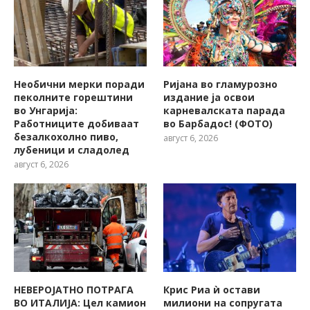
Необични мерки поради
Ријана во гламурозно
пеколните горештини
издание ја освои
во Унгарија:
карневалската парада
Работниците добиваат
во Барбадос! (ФОТО)
безалкохолно пиво,
август 6, 2026
лубеници и сладолед
август 6, 2026
НЕВЕРОЈАТНО ПОТРАГА
Крис Риа ѝ остави
ВО ИТАЛИЈА: Цел камион
милиони на сопругата