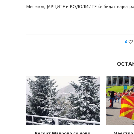
Месецов, ЈАРЦИТЕ и ВОДОЛИИТЕ ќе бидат најнагра
0
ОСТА
 нови
Маестро Симон Трпчески
Истеченит