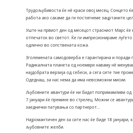
Трудољубивоста ќе нè краси овој месец. Сонцето ќе
работа ако сакаме да ги постигнеме зацртаните цел
Уште на првиот ден од месецот страсниот Марс ќе н
отпечаток во светот. Ќе ги импресионираме луѓето
одлично во сопствената кожа.
Зголемената самодоверба е гарантирана и поради 
Радикалната планета од ноември наваму нè менува
најдобрата верзија од себеси, а сега сите тие про
Одеднаш, за нас нема да има невозможни мисии.
Љубовните авантури ќе ни бидат попримамливи од 
7 јануари ќе премине во стрелец. Можни се авантур
заеднички патувања со партнерот…
Најромантичен ден за сите нас ќе биде 18 јануари, 
љубовните желби.