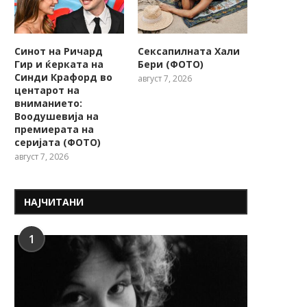
Синот на Ричард
Сексапилната Хали
Гир и ќерката на
Бери (ФОТО)
Синди Крафорд во
август 7, 2026
центарот на
вниманието:
Воодушевија на
премиерата на
серијата (ФОТО)
август 7, 2026
НАЈЧИТАНИ
1