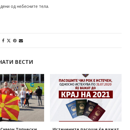
дени од небесните тела.
НАТИ ВЕСТИ
е пасоши ќе важат
Пристигнаа вакцините од