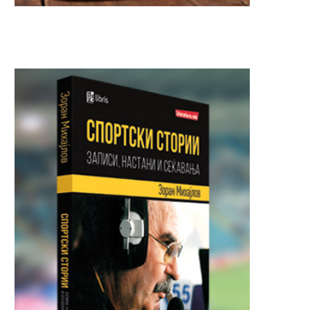
Почна делењето бесплатни
“СЕ СРАМАМ ОД СИ