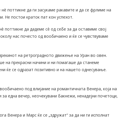
 нè поттикне да ги засукаме ракавите и да се фрлиме на
и. Не постои краток пат кон успехот.
è поттикне да дадеме сè од себе за да оставиме свој
 околу нас почесто од вообичаено и ќе се чувствуваме
прекинот на ретроградното движење на Уран во овен.
ше на прекрасни начини и ни помагаше да станеме
мени ќе се одразат позитивно и на нашето однесување.
вообичаено под влијание на романтичната Венера, која на
и за една вечер, неочекувани бакнежи, ненадејни почетоци,
кога Венера и Марс ќе се „здружат“ за да ни ги исполнат