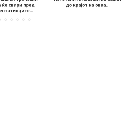
јот на оваа...
Грција