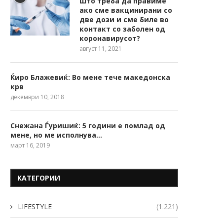
Што треба да правиме
ако сме вакцинирани со
две дози и сме биле во
контакт со заболен од
коронавирусот?
август 11, 2021
Ќиро Блажевиќ: Во мене тече македонска
крв
декември 10, 2018
Снежана Ѓуришиќ: 5 години е помлад од
мене, но ме исполнува…
март 16, 2019
КАТЕГОРИИ
LIFESTYLE
(1.221)