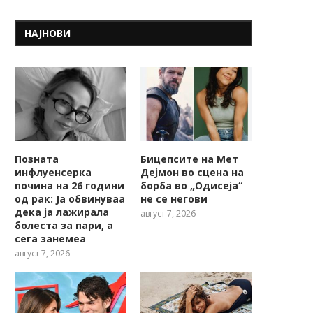
НАЈНОВИ
Позната
Бицепсите на Мет
инфлуенсерка
Дејмон во сцена на
почина на 26 години
борба во „Одисеја“
од рак: Ја обвинуваа
не се негови
дека ја лажирала
август 7, 2026
болеста за пари, а
сега занемеа
август 7, 2026