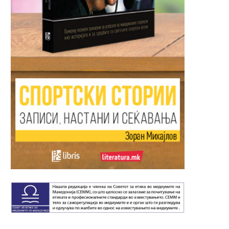
картички за патарина на
ГЛУПОСТИ“: Наставни
српските...
Весела, една...