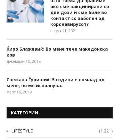
Што треба да правиме
ако сме вакцинирани со
две дози и сме биле во
контакт со заболен од
коронавирусот?
август 11, 2021
Ќиро Блажевиќ: Во мене тече македонска
крв
декември 10, 2018
Снежана Ѓуришиќ: 5 години е помлад од
мене, но ме исполнува…
март 16, 2019
КАТЕГОРИИ
LIFESTYLE
(1.221)