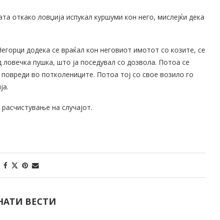
та откако ловџија испукал куршуми кон него, мислејќи дека
егорци додека се враќал кон неговиот имотот со козите, се
 ловечка пушка, што ја поседувал со дозвола. Потоа се
о повреди во потколениците. Потоа тој со свое возило го
ја.
 расчистување на случајот.
НАТИ ВЕСТИ