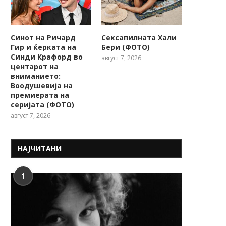
Синот на Ричард
Сексапилната Хали
Гир и ќерката на
Бери (ФОТО)
Синди Крафорд во
август 7, 2026
центарот на
вниманието:
Воодушевија на
премиерата на
серијата (ФОТО)
август 7, 2026
НАЈЧИТАНИ
1