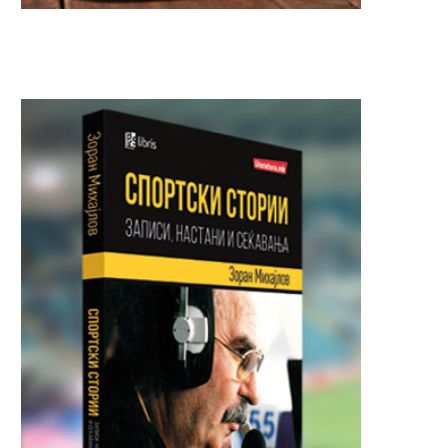
Загина 22-годишна девојка на
Вооружен грабеж во „Н
„Партизанска“ – возачот во...
во Градски парк,
разбојниците...