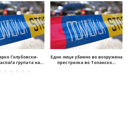
биено во вооружена
Запален автомобил на јавен
ка во Топанско...
обвинител од Скопје