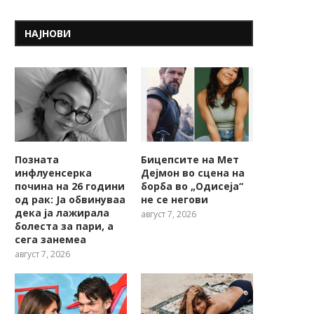
НАЈНОВИ
Позната
Бицепсите на Мет
инфлуенсерка
Дејмон во сцена на
почина на 26 години
борба во „Одисеја“
од рак: Ја обвинуваа
не се негови
дека ја лажирала
август 7, 2026
болеста за пари, а
сега занемеа
август 7, 2026