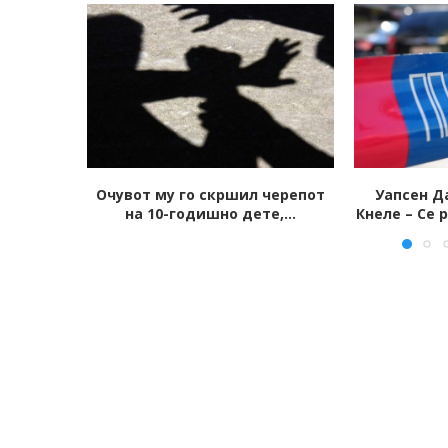
черепот
Уапсен Дарко Голубовски-
Едно лице у
,...
Кнеле – Се распаѓа групата на...
престрел