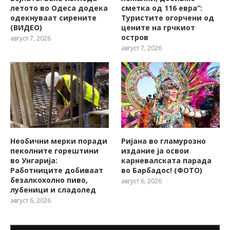
летото во Одеса додека
сметка од 116 евра“:
одекнуваат сирените
Туристите огорчени од
(ВИДЕО)
цените на грчкиот
остров
август 7, 2026
август 7, 2026
Необични мерки поради
Ријана во гламурозно
пеколните горештини
издание ја освои
во Унгарија:
карневалската парада
Работниците добиваат
во Барбадос! (ФОТО)
безалкохолно пиво,
август 6, 2026
лубеници и сладолед
август 6, 2026