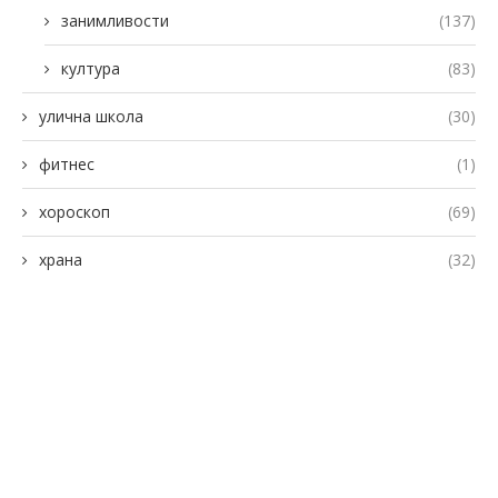
занимливости
(137)
култура
(83)
улична школа
(30)
фитнес
(1)
хороскоп
(69)
храна
(32)