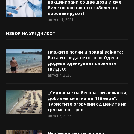
вакцинирани со две дози и сме
биле во контакт со заболен од
коронавирусот?
август 11, 2021
ИЗБОР НА УРЕДНИКОТ
Плажите полни и покрај војната:
Вака изгледа летото во Одеса
додека одекнуваат сирените
(ВИДЕО)
август 7, 2026
„Седнавме на бесплатни лежалки,
добивме сметка од 116 евра“:
Туристите огорчени од цените на
грчкиот остров
август 7, 2026
Необични мерки поради