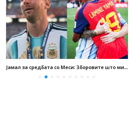
Јамал за средбата со Меси: Зборовите што ми...