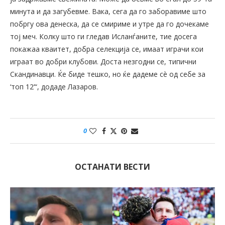
минута и да загубевме. Вака, сега да го заборавиме што
побргу ова денеска, да се смириме и утре да го дочекаме
тој меч. Колку што ги гледав Исланѓаните, тие досега
покажаа кваитет, добра селекција се, имаат играчи кои
играат во добри клубови. Доста незгодни се, типични
Скандинавци. Ќе биде тешко, но ќе дадеме сè од себе за
‘топ 12’“, додаде Лазаров.
0
ОСТАНАТИ ВЕСТИ