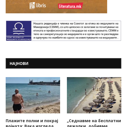
НАЈНОВИ
Плажите полни и покрај
„Седнавме на бесплатни
војната: Вака изгледа
лежалки, добивме