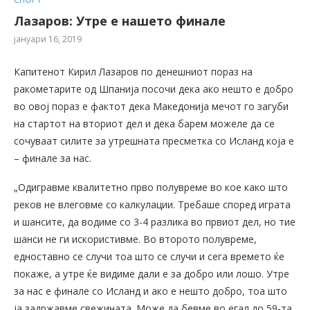
Лазаров: Утре е нашето финале
јануари 16, 2019
Капитенот Кирил Лазаров по денешниот пораз на
ракометарите од Шпанија посочи дека ако нешто е добро
во овој пораз е фактот дека Македонија мечот го загуби
на стартот на вториот дел и дека барем можеле да се
сочуваат силите за утрешната пресметка со Исланд која е
– финале за нас.
„Одигравме квалитетно прво полувреме во кое како што
реков не влеговме со калкулации. Требаше според играта
и шансите, да водиме со 3-4 разлика во првиот дел, но тие
шанси не ги искористивме. Во второто полувреме,
едноставно се случи тоа што се случи и сега времето ќе
покаже, а утре ќе видиме дали е за добро или лошо. Утре
за нас е финале со Исланд и ако е нешто добро, тоа што
ја задржавме свежината. Може да бевме во егал до 59-та