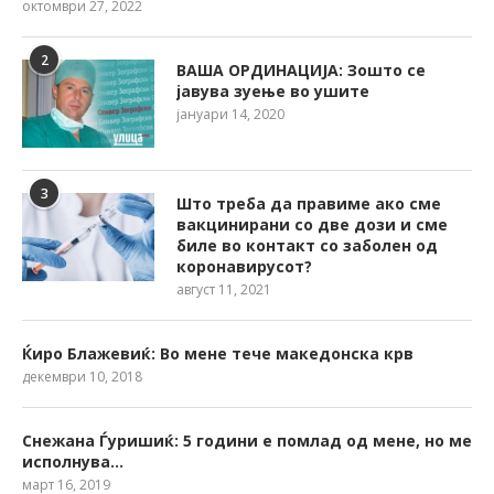
октомври 27, 2022
2
ВАША ОРДИНАЦИЈА: Зошто се
јавува зуење во ушите
јануари 14, 2020
3
Што треба да правиме ако сме
вакцинирани со две дози и сме
биле во контакт со заболен од
коронавирусот?
август 11, 2021
Ќиро Блажевиќ: Во мене тече македонска крв
декември 10, 2018
Снежана Ѓуришиќ: 5 години е помлад од мене, но ме
исполнува…
март 16, 2019