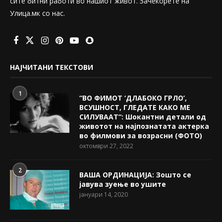
сите битни работи во нашиот живот. Зачекорете на
Улица.мк со нас.
НАЈЧИТАНИ ТЕКСТОВИ
1
“ВО ФИМОТ ‘ДЛАБОКО ГРЛО’,
ВСУШНОСТ, ГЛЕДАТЕ КАКО МЕ
СИЛУВААТ“: Шокантни детали од
животот на најпознатата актерка
во филмови за возрасни (ФОТО)
октомври 27, 2022
2
ВАША ОРДИНАЦИЈА: Зошто се
јавува зуење во ушите
јануари 14, 2020