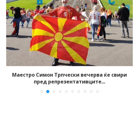
Маестро Симон Трпчески вечерва ќе свири
пред репрезентативците...