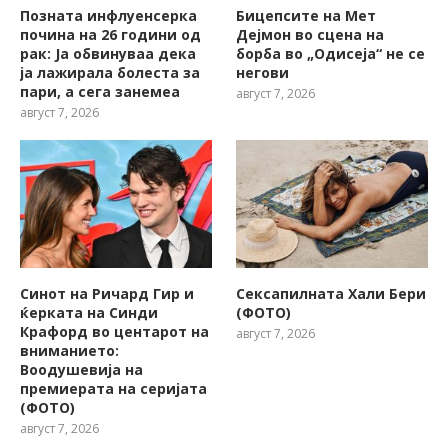
Позната инфлуенсерка
Бицепсите на Мет
почина на 26 години од
Дејмон во сцена на
рак: Ја обвинуваа дека
борба во „Одисеја“ не се
ја лажирала болеста за
негови
пари, а сега занемеа
август 7, 2026
август 7, 2026
Синот на Ричард Гир и
Сексапилната Хали Бери
ќерката на Синди
(ФОТО)
Крафорд во центарот на
август 7, 2026
вниманието:
Воодушевија на
премиерата на серијата
(ФОТО)
август 7, 2026