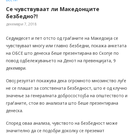
Се чувствуваат ли Македонците
безбедно?!
декември 7, 2018
Седумдесет и пет отсто од граѓаните на Македоија се
чувствуваат многу или главно безбедни, покажа анкетата
на ОБСЕ што денеска беше презентирана во Скопје по
повод одбележувањето на Денот на превенцијата, 9
декември.
Овој резултат покажува дека огромното мнозинство луѓе
не се плашат за сопствената безбедност, што е од клучно
значење за генералната добросостојба на општеството и
граѓаните, стои во анализата што беше презентирана
денеска.
Според оваа анализа, чувството на безбедност може
значително да се подобри доколку се преземат