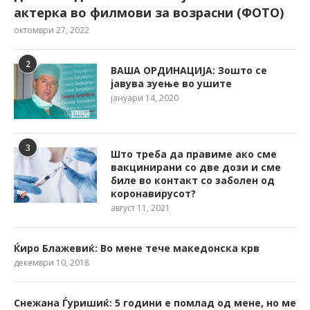
актерка во филмови за возрасни (ФОТО)
октомври 27, 2022
2
ВАША ОРДИНАЦИЈА: Зошто се
јавува зуење во ушите
јануари 14, 2020
3
Што треба да правиме ако сме
вакцинирани со две дози и сме
биле во контакт со заболен од
коронавирусот?
август 11, 2021
Ќиро Блажевиќ: Во мене тече македонска крв
декември 10, 2018
Снежана Ѓуришиќ: 5 години е помлад од мене, но ме