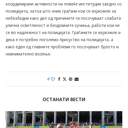
координирани активности на повеќе институции заедно со
полицијата, затоа што оние граѓани кои се изјасниле за
небезбедни како дел од причините ги посочуваат слабата
улична осветленост и бездомните кучиња, работи кои не
се во надлежност на полицијата. Граѓаните се изјасниле и
дека е потребно поголемо присуство на полицијата, а
како еден од главните проблеми го посочуваат брзото и
невнимателно возење.
0
ОСТАНАТИ ВЕСТИ