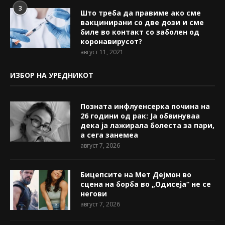
3
Што треба да правиме ако сме
вакцинирани со две дози и сме
биле во контакт со заболен од
коронавирусот?
август 11, 2021
ИЗБОР НА УРЕДНИКОТ
Позната инфлуенсерка почина на
26 години од рак: Ја обвинуваа
дека ја лажирала болеста за пари,
а сега занемеа
август 7, 2026
Бицепсите на Мет Дејмон во
сцена на борба во „Одисеја“ не се
негови
август 7, 2026