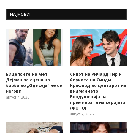
НАЈНОВИ
Бицепсите на Мет
Синот на Ричард Гир и
Дејмон во сцена на
ќерката на Синди
борба во „Одисеја“ не се
Крафорд во центарот на
негови
вниманието:
Воодушевија на
август 7, 2026
премиерата на серијата
(ФОТО)
август 7, 2026