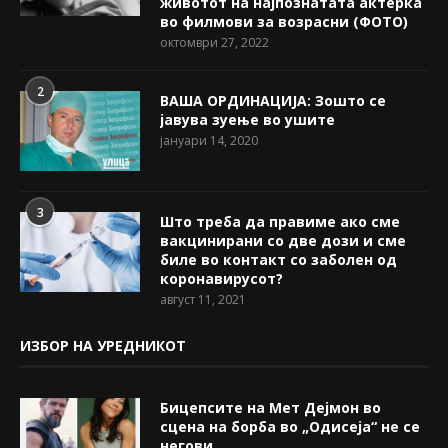
животот на најпознатата актерка
во филмови за возрасни (ФОТО)
октомври 27, 2022
2
ВАША ОРДИНАЦИЈА: Зошто се
јавува зуење во ушите
јануари 14, 2020
3
Што треба да правиме ако сме
вакцинирани со две дози и сме
биле во контакт со заболен од
коронавирусот?
август 11, 2021
ИЗБОР НА УРЕДНИКОТ
Бицепсите на Мет Дејмон во
сцена на борба во „Одисеја“ не се
негови