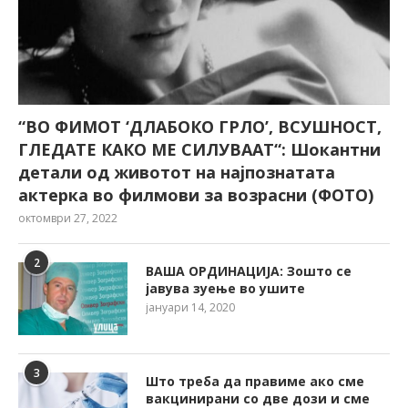
“ВО ФИМОТ ‘ДЛАБОКО ГРЛО’, ВСУШНОСТ,
ГЛЕДАТЕ КАКО МЕ СИЛУВААТ“: Шокантни
детали од животот на најпознатата
актерка во филмови за возрасни (ФОТО)
октомври 27, 2022
2
ВАША ОРДИНАЦИЈА: Зошто се
јавува зуење во ушите
јануари 14, 2020
3
Што треба да правиме ако сме
вакцинирани со две дози и сме