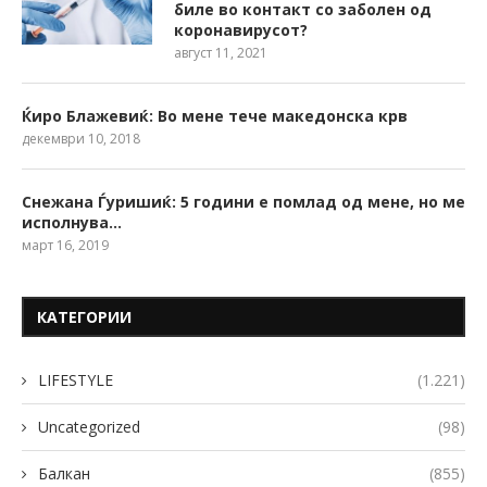
биле во контакт со заболен од
коронавирусот?
август 11, 2021
Ќиро Блажевиќ: Во мене тече македонска крв
декември 10, 2018
Снежана Ѓуришиќ: 5 години е помлад од мене, но ме
исполнува…
март 16, 2019
КАТЕГОРИИ
LIFESTYLE
(1.221)
Uncategorized
(98)
Балкан
(855)