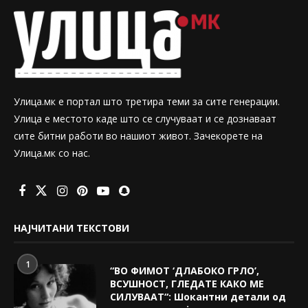
Улица.мк е портал што третира теми за сите генерации.
Улица е местото каде што се случуваат и се дознаваат
сите битни работи во нашиот живот. Зачекорете на
Улица.мк со нас.
НАЈЧИТАНИ ТЕКСТОВИ
1
“ВО ФИМОТ ‘ДЛАБОКО ГРЛО’,
ВСУШНОСТ, ГЛЕДАТЕ КАКО МЕ
СИЛУВААТ“: Шокантни детали од