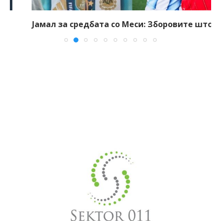
Јамал за средбата со Меси: Зборовите што ми...