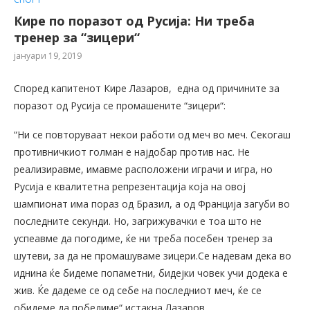
Кире по поразот од Русија: Ни треба
тренер за “зицери“
јануари 19, 2019
Според капитенот Кире Лазаров, една од причините за
поразот од Русија се промашените “зицери“:
“Ни се повторуваат некои работи од меч во меч. Секогаш
противничкиот голман е најдобар против нас. Не
реализиравме, имавме расположени играчи и игра, но
Русија е квалитетна репрезентација која на овој
шампионат има пораз од Бразил, а од Франција загуби во
последните секунди. Но, загрижувачки е тоа што не
успеавме да погодиме, ќе ни треба посебен тренер за
шутеви, за да не промашуваме зицери.Се надевам дека во
иднина ќе бидеме попаметни, бидејки човек учи додека е
жив. Ќе дадеме се од себе на последниот меч, ќе се
обидеме да победиме“ истакна Лазаров.